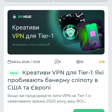
08.04.2026 / 15:53
0
51
0
Креативи VPN для Tier-1: Які
New
пробивають банерну сліпоту в
США та Європі
Якщо ви продовжуєте лити VPN на Tier-1 із
креативами зразка 2020 року, ваш ROI
приречений на стагнацію. У цій статті ми