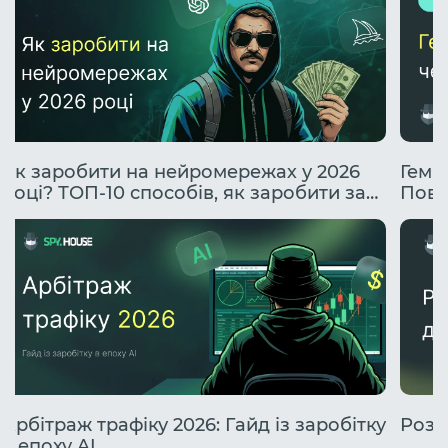
Як заробити на нейромережах у 2026
Гембл
році? ТОП-10 способів, як заробити за
Повн
допомогою ІІ.
проф
Арбітраж трафіку 2026: Гайд із заробітку
Розб
в епоху AI