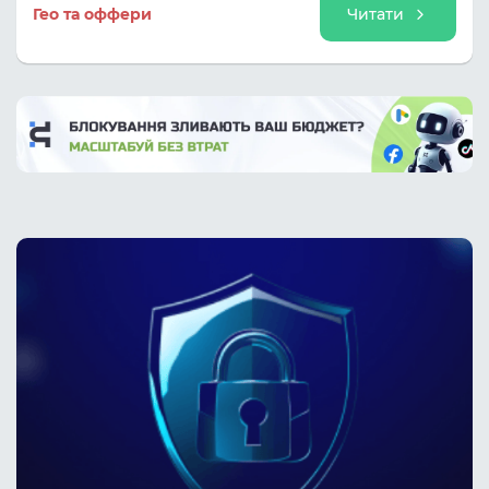
розберемо, як створювати креативи, які не
Гео та оффери
Читати
просто оминають банерну сліпоту, а й
конвертують холодний трафік у стабільні та
дорогі підписки.