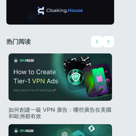
热门阅读
？
如何創建一級 VPN 廣告：哪些廣告在美國
202
和歐洲都有效
南