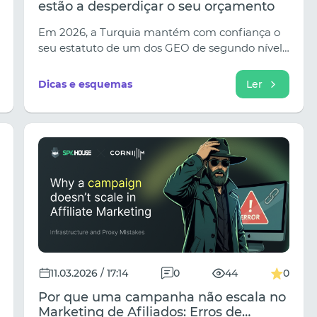
estão a desperdiçar o seu orçamento
Em 2026, a Turquia mantém com confiança o
seu estatuto de um dos GEO de segundo nível
mais atrativos para a arbitragem de tráfego de
jogo. A população local é caracterizada por
Dicas e esquemas
Ler
uma incrível paixão, emotividade e vontade de
correr riscos em busca de dinheiro fácil, apesar
da prolongada crise económica.
11.03.2026 / 17:14
0
44
0
Por que uma campanha não escala no
Marketing de Afiliados: Erros de