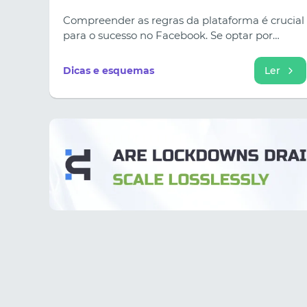
Compreender as regras da plataforma é crucial
para o sucesso no Facebook. Se optar por
encontrar imagens ou descarregá-las de
serviços de espionagem, lembre-se de as
Dicas e esquemas
Ler
personalizar cuidadosamente.