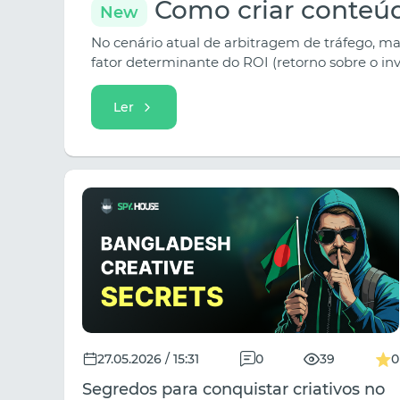
Como criar conteúdo
New
No cenário atual de arbitragem de tráfego, man
fator determinante do ROI (retorno sobre o i
TikTok, Instagram Reels e YouTube Shorts fi
envolver os espectadores nos primeiros três s
Ler
27.05.2026 / 15:31
0
39
0
Segredos para conquistar criativos no