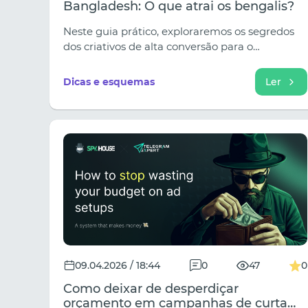
Bangladesh: O que atrai os bengalis?
Neste guia prático, exploraremos os segredos
dos criativos de alta conversão para o
Bangladesh, desmistificaremos as crenças
populares e forneceremos modelos prontos
Dicas e esquemas
Ler
para os seus designers.
09.04.2026 / 18:44
0
47
0
Como deixar de desperdiçar
orçamento em campanhas de curta