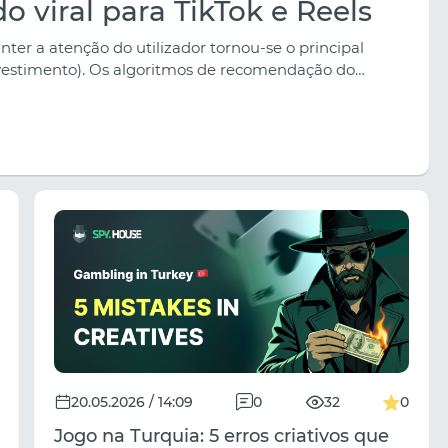
 viral para TikTok e Reels
ter a atenção do utilizador tornou-se o principal
nvestimento). Os algoritmos de recomendação do
ltram impiedosamente os vídeos que não conseguem
egundos.
Apostas no TikTok com Spy.House:
Um guia completo para encontrar e
20.05.2026 / 14:09
0
32
0
lançar combinações lucrativas em
2026
Jogo na Turquia: 5 erros criativos que