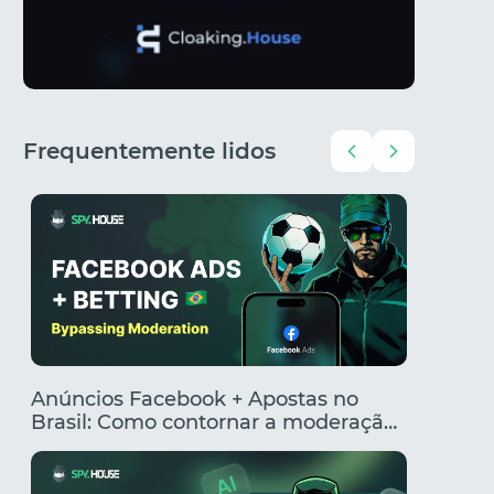
Frequentemente lidos
Anúncios Facebook + Apostas no
Criado
Brasil: Como contornar a moderação
segment
e criar anúncios clicáveis
rentabi