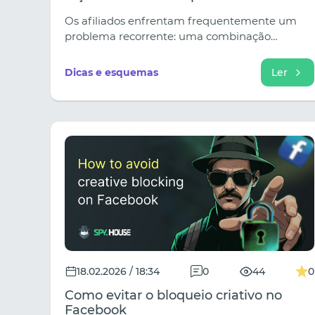
duração e construir um sistema que
Os afiliados enfrentam frequentemente um
realmente gere lucro.
problema recorrente: uma combinação
descoberta gera lucro durante alguns dias ou
semanas, após o que a eficiência diminui, as
Dicas e esquemas
Ler
contas são bloqueadas e o custo por clique
aumenta.
18.02.2026 / 18:34
0
44
0
Como evitar o bloqueio criativo no
Facebook