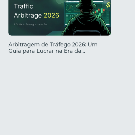
Arbitragem de Tráfego 2026: Um
Melhore
Guia para Lucrar na Era da
O que 
Inteligência Artificial