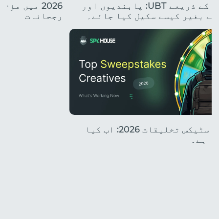
کلاؤڈ فونز کے ذریعے UBT: پابندیوں اور
2026 میں م
کے بغیر کیسے سکیل کیا جائے۔
رجحانات
ٹاپ سویپ اسٹیکس تخلیقات 2026: اب کیا
ا ہے۔