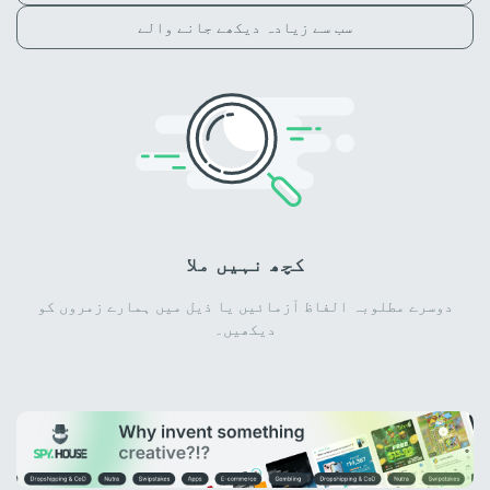
سب سے زیادہ دیکھے جانے والے
کچھ نہیں ملا
دوسرے مطلوبہ الفاظ آزمائیں یا ذیل میں ہمارے زمروں کو
دیکھیں۔