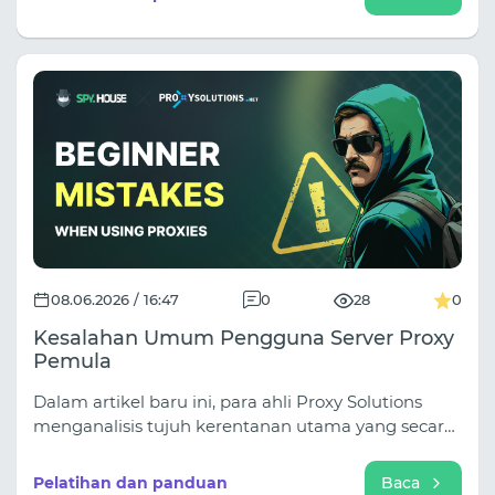
pesaing dan melewatkan validasi GEO, Anda
membuat keputusan pembelian media
berdasarkan data yang tidak lengkap. Dalam
panduan terbaru kami, kami menguraikan alur
kerja riset iklan terbaik menggunakan Spy.house
untuk penemuan dan Squid Proxies untuk validasi
GEO langsung.
08.06.2026 / 16:47
0
28
0
Kesalahan Umum Pengguna Server Proxy
Pemula
Dalam artikel baru ini, para ahli Proxy Solutions
menganalisis tujuh kerentanan utama yang secara
instan mengungkap penyamaran Anda kepada
algoritma platform. Anda akan mempelajari
Pelatihan dan panduan
Baca