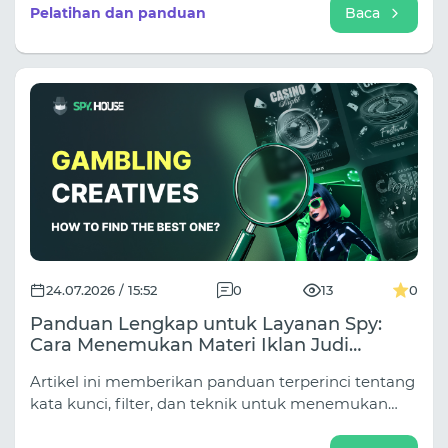
kolom pencarian. Dalam arbitrase lalu lintas, Nutra
Pelatihan dan panduan
Baca
terbagi menjadi puluhan sub-niche (Penurunan
Berat Badan, Sendi, Hipertensi, Peremajaan, Nutra
Dewasa), dan pendekatannya sangat bervariasi
tergantung pada sumber lalu lintas.
24.07.2026 / 15:52
0
13
0
Panduan Lengkap untuk Layanan Spy:
Cara Menemukan Materi Iklan Judi
dengan Konversi Tinggi untuk Sumber
Artikel ini memberikan panduan terperinci tentang
Apa Pun
kata kunci, filter, dan teknik untuk menemukan
materi iklan perjudian di semua sumber utama.