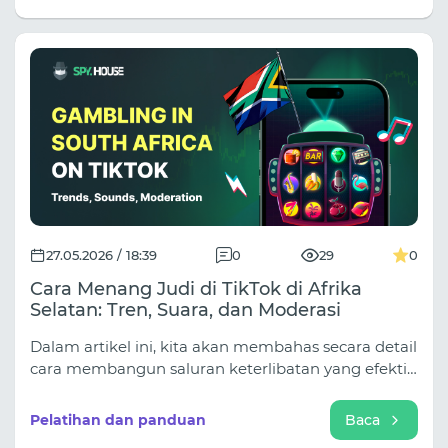
tugas arbitrase—mulai dari pengambilan data
massal dan pengujian multi-geo hingga
pemanasan akun selama 14 hari. Jangan
memperlakukan semua proxy sama! Baca artikel
lengkapnya untuk mempelajari cara
mengalokasikan anggaran proxy Anda seperti
seorang profesional dan menjaga kampanye Anda
tetap berjalan.
27.05.2026 / 18:39
0
29
0
Cara Menang Judi di TikTok di Afrika
Selatan: Tren, Suara, dan Moderasi
Dalam artikel ini, kita akan membahas secara detail
cara membangun saluran keterlibatan yang efektif,
melewati filter moderasi yang ketat, dan membuat
warga Afrika Selatan melakukan deposit.
Pelatihan dan panduan
Baca