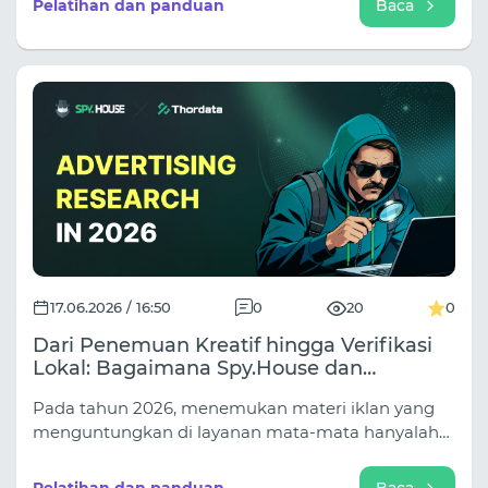
Pelatihan dan panduan
Baca
kami, kami membahas mengapa proxy server
klasik semakin sering gagal saat bekerja dengan
situs web yang aman, dan kesalahan fatal apa
dalam pengaturan rotasi yang langsung terdeteksi
oleh otomatisasi.
17.06.2026 / 16:50
0
20
0
Dari Penemuan Kreatif hingga Verifikasi
Lokal: Bagaimana Spy.House dan
Thordata Meningkatkan Riset Iklan di
Pada tahun 2026, menemukan materi iklan yang
Tahun 2026
menguntungkan di layanan mata-mata hanyalah
permulaan, karena iklan yang sama dapat
mengarah ke halaman arahan, saluran penjualan,
Pelatihan dan panduan
Baca