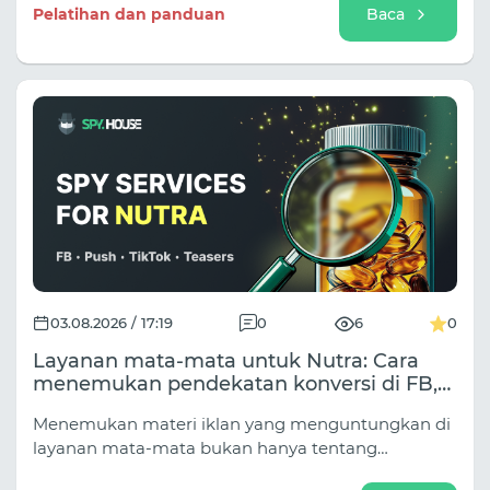
Dalam arbitrase lalu lintas, taruhan terbagi menjadi
Pelatihan dan panduan
Baca
beberapa sub-niche yang berbeda (Olahraga Klasik,
Esports, Pemberian Tip/Prediksi, Lalu Lintas Acara
untuk Turnamen), dan pendekatannya sangat
bervariasi tergantung pada sumber lalu lintas.
03.08.2026 / 17:19
0
6
0
Layanan mata-mata untuk Nutra: Cara
menemukan pendekatan konversi di FB,
TikTok, Native, dan Push.
Menemukan materi iklan yang menguntungkan di
layanan mata-mata bukan hanya tentang
mengetik "penurunan berat badan" ke dalam