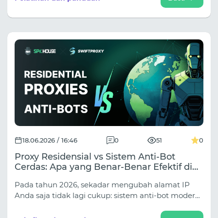
penipuan untuk menghubungkan profil. Pelajari
cara menutup kebocoran, mengatur multi-akun
dengan benar menggunakan browser anti-deteksi
Afina, dan melindungi farm Anda dari pemblokiran
massal secara andal (diskon hingga 30% di dalam!).
18.06.2026 / 16:46
0
51
0
Proxy Residensial vs Sistem Anti-Bot
Cerdas: Apa yang Benar-Benar Efektif di
Tahun 2026
Pada tahun 2026, sekadar mengubah alamat IP
Anda saja tidak lagi cukup: sistem anti-bot modern
menganalisis pola perilaku Anda, jejak penelusuran
browser, dan logika sesi. Dalam panduan baru