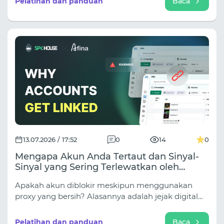
Pelatihan dan panduan
Baca
13.07.2026 / 17:52
0
14
0
Mengapa Akun Anda Tertaut dan Sinyal-
Sinyal yang Sering Terlewatkan oleh
Sebagian Besar Pengaturan
Apakah akun diblokir meskipun menggunakan
proxy yang bersih? Alasannya adalah jejak digital
tersembunyi (WebRTC, Canvas, font), yang
langsung digunakan oleh perangkat lunak anti-
Pelatihan dan panduan
Baca