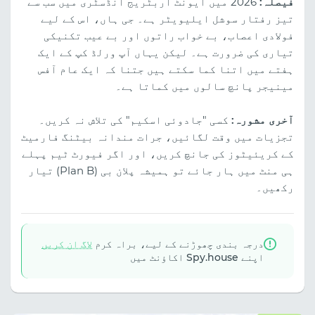
فیصلہ:
2026 میں ایونٹ اربٹریج انڈسٹری میں سب سے
تیز رفتار سوشل ایلیویٹر ہے۔ جی ہاں، اس کے لیے
فولادی اعصاب، بے خواب راتوں اور بے عیب تکنیکی
تیاری کی ضرورت ہے۔ لیکن یہاں آپ ورلڈ کپ کے ایک
ہفتے میں اتنا کما سکتے ہیں جتنا کہ ایک عام آفس
مینیجر پانچ سالوں میں کماتا ہے۔
آخری مشورہ:
کسی "جادوئی اسکیم" کی تلاش نہ کریں۔
تجزیات میں وقت لگائیں، جرات مندانہ بیٹنگ فارمیٹ
کے کریئیٹوز کی جانچ کریں، اور اگر فیورٹ ٹیم پہلے
ہی منٹ میں ہار جائے تو ہمیشہ پلان بی (Plan B) تیار
رکھیں۔
درجہ بندی چھوڑنے کے لیے، براہ کرم
لاگ ان کریں
اپنے Spy.house اکاؤنٹ میں