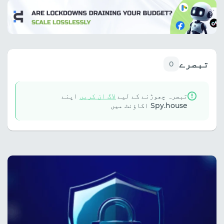
تبصرے
0
تبصرہ چھوڑنے کے لیے
لاگ ان کریں
اپنے
Spy.house اکاؤنٹ میں