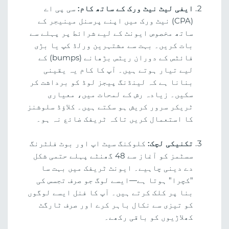
ایفی لیٹ نیٹ ورک کے ساتھ کام:
سی پی اے
(CPA) نیٹ ورک میں اپنے پرسنل مینیجر کے
ساتھ مخصوص ایونٹ کے لیے شرائط پر پہلے سے
بات کریں۔ بہت سے مشتہرین ورلڈ کپ یا بڑی
فائٹس کے دوران ریٹس بڑھانے (bumps) کے
لیے تیار ہوتے ہیں۔ آپ کا کام یہ یقینی
بنانا ہے کہ لینڈنگ پیجز لوڈ کو برداشت کر
سکیں۔ زیادہ رش کے لمحات میں، معیاری
ٹریکر سرور کریش ہو سکتے ہیں۔ کلاؤڈ سلوشنز
کا استعمال کریں تاکہ ٹریفک ضائع نہ ہو۔
تکنیکی لچک:
کلوکنگ سیٹ اپ اور بوٹ فلٹرنگ
سسٹمز کو آغاز سے 48 گھنٹے پہلے حتمی شکل
دے دینی چاہیے۔ ایونٹ ٹریفک میں بہت سا
"کچرا" ہوتا ہے—ایسے لوگ جو صرف تجسس کی
بنا پر کلک کرتے ہیں۔ آپ کا فنل ایسے لوگوں
کو تیزی سے نکال باہر کرے اور صرف ٹارگٹ
کھلاڑیوں کو باقی رکھے۔