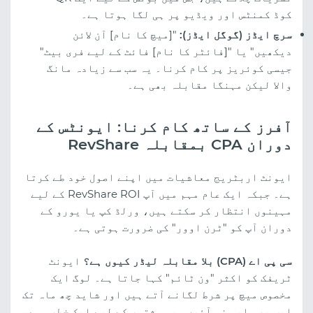
کوڈ کمنٹس اور ویڈیو پر ہی لگا ہوتا ہے۔
سرچ ایڈز (گوگل ایڈز):
"[میچ کا نام] آن لائن
دیکھیں" یا "[فائٹر کا نام] فائٹ کے لیے فری بیٹ"
جیسی کوئریز پر کام کرنا۔ یہ سب سے زیادہ مانگ
والا لیکن مہنگا مقابلہ بھی ہے۔
آفرز کے ساتھ کام کرنا: ایونٹس کے
دوران CPA بمقابلہ RevShare
ایونٹ اربٹریج معاشیات میں اپنے اصول خود طے کرتا
ہے۔ جبکہ ایک عام مہم میں آپ RevShare ROI کے لیے
مہینوں انتظار کر سکتے ہیں، ورلڈ کپ یا یورو کے
دوران آپ کو "ٹرن اوور" کی ضرورت ہوتی ہے۔
سی پی اے (CPA) بلا مقابلہ لیڈر کیوں ہے؟
ایونٹ
ٹریفک کو اکثر "ون ٹائم" کہا جاتا ہے۔ لوگ ایک
مخصوص میچ پر شرط لگانے آتے ہیں اور شاید چھ ماہ تک
ایپ پر واپس نہ آئیں۔ یہ مشتہر کے لیے ایک خطرہ ہے،