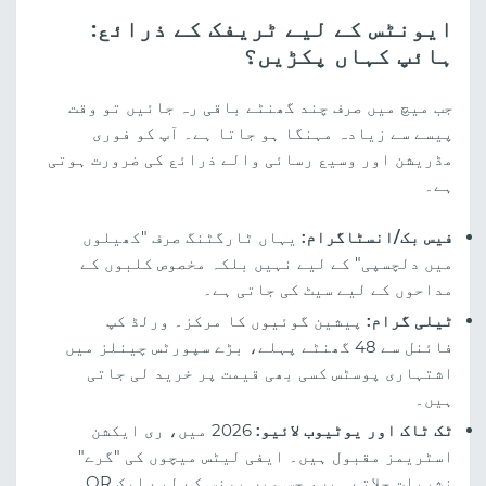
ایونٹس کے لیے ٹریفک کے ذرائع:
ہائپ کہاں پکڑیں؟
جب میچ میں صرف چند گھنٹے باقی رہ جائیں تو وقت
پیسے سے زیادہ مہنگا ہو جاتا ہے۔ آپ کو فوری
مڈریشن اور وسیع رسائی والے ذرائع کی ضرورت ہوتی
ہے۔
فیس بک/انسٹاگرام:
یہاں ٹارگٹنگ صرف "کھیلوں
میں دلچسپی" کے لیے نہیں بلکہ مخصوص کلبوں کے
مداحوں کے لیے سیٹ کی جاتی ہے۔
ٹیلی گرام:
پیشین گوئیوں کا مرکز۔ ورلڈ کپ
فائنل سے 48 گھنٹے پہلے، بڑے سپورٹس چینلز میں
اشتہاری پوسٹس کسی بھی قیمت پر خرید لی جاتی
ہیں۔
ٹک ٹاک اور یوٹیوب لائیو:
2026 میں، ری ایکشن
اسٹریمز مقبول ہیں۔ ایفی لیٹس میچوں کی "گرے"
نشریات چلاتے ہیں، جس میں بونس کے لیے ایک QR