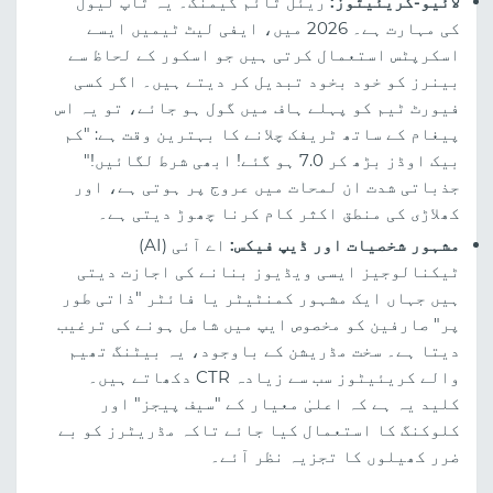
لائیو-کریئیٹوز:
ریئل ٹائم گیمنگ۔ یہ ٹاپ لیول
کی مہارت ہے۔ 2026 میں، ایفی لیٹ ٹیمیں ایسے
اسکرپٹس استعمال کرتی ہیں جو اسکور کے لحاظ سے
بینرز کو خود بخود تبدیل کر دیتے ہیں۔ اگر کسی
فیورٹ ٹیم کو پہلے ہاف میں گول ہو جائے، تو یہ اس
پیغام کے ساتھ ٹریفک چلانے کا بہترین وقت ہے: "کم
بیک اوڈز بڑھ کر 7.0 ہو گئے! ابھی شرط لگائیں!"
جذباتی شدت ان لمحات میں عروج پر ہوتی ہے، اور
کھلاڑی کی منطق اکثر کام کرنا چھوڑ دیتی ہے۔
مشہور شخصیات اور ڈیپ فیکس:
اے آئی (AI)
ٹیکنالوجیز ایسی ویڈیوز بنانے کی اجازت دیتی
ہیں جہاں ایک مشہور کمنٹیٹر یا فائٹر "ذاتی طور
پر" صارفین کو مخصوص ایپ میں شامل ہونے کی ترغیب
دیتا ہے۔ سخت مڈریشن کے باوجود، یہ بیٹنگ تھیم
والے کریئیٹوز سب سے زیادہ CTR دکھاتے ہیں۔
کلید یہ ہے کہ اعلیٰ معیار کے "سیف پیجز" اور
کلوکنگ کا استعمال کیا جائے تاکہ مڈریٹرز کو بے
ضرر کھیلوں کا تجزیہ نظر آئے۔