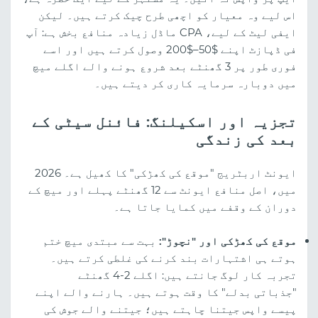
اس لیے وہ معیار کو اچھی طرح چیک کرتے ہیں۔ لیکن
ایفی لیٹ کے لیے، CPA ماڈل زیادہ منافع بخش ہے: آپ
فی ڈپازٹ اپنے $50–$200 وصول کرتے ہیں اور اسے
فوری طور پر 3 گھنٹے بعد شروع ہونے والے اگلے میچ
میں دوبارہ سرمایہ کاری کر دیتے ہیں۔
تجزیہ اور اسکیلنگ: فائنل سیٹی کے
بعد کی زندگی
ایونٹ اربٹریج "موقع کی کھڑکی" کا کھیل ہے۔ 2026
میں، اصل منافع ایونٹ سے 12 گھنٹے پہلے اور میچ کے
دوران کے وقفے میں کمایا جاتا ہے۔
موقع کی کھڑکی اور "نچوڑ":
بہت سے مبتدی میچ ختم
ہوتے ہی اشتہارات بند کرنے کی غلطی کرتے ہیں۔
تجربہ کار لوگ جانتے ہیں: اگلے 2-4 گھنٹے
"جذباتی بدلے" کا وقت ہوتے ہیں۔ ہارنے والے اپنے
پیسے واپس جیتنا چاہتے ہیں؛ جیتنے والے جوش کی