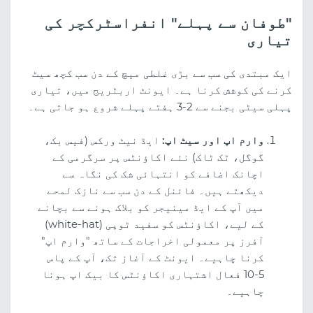
"طوفان سے پہلے" انفراسٹرکچر کی
تیاری
ایک مبتدی کی سب سے بڑی غلطی میچ کے دن سب کچھ سیٹ
کرنے کی کوشش کرنا ہے۔ ایونٹ اربٹریج میں، تیاری
پہلی سیٹی بجنے سے 2-3 ہفتے پہلے شروع ہو جاتی ہے۔
وارم اپ اور سیٹ اپ:
ایڈ نیٹ ورکس (فیس بک،
گوگل، ٹک ٹاک) نئے اکاؤنٹس پر سرگرمی کے
اچانک اضافے کو انتہائی شک کی نگاہ سے
دیکھتے ہیں۔ فائنل کے دن سب سے نازک لمحے
میں آپ کے ایڈ مینیجر کو بلاک ہونے سے بچانے
کے لیے، اکاؤنٹس کو سفید ٹوپی (white-hat)
آفرز پر معمولی اخراجات کے ساتھ "وارم اپ"
کرنا چاہیے۔ ایونٹ کے آغاز تک، آپ کے پاس
5-10 فعال اشتہاری اکاؤنٹس کا بیک اپ ہونا
چاہیے۔