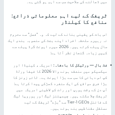
میں ڈھالنے کی صلاحیت سب سے اہم ہو گئی ہے۔
ٹریفک کے لیے اہم معلوماتی ذرائع:
منافع کا کیلنڈر
اس بات کو یقینی بنانے کے لیے کہ وہ "فصل" سے محروم
نہ رہیں، ملحقہ افراد اپنے بجٹ کی منصوبہ بندی ایک
سال پہلے کرتے ہیں۔ 2026 میں، ایونٹ گرڈ پہلے سے
کہیں زیادہ گنجان نظر آتا ہے:
فٹ بال — ورٹیکل کا بادشاہ:
امریکہ، کینیڈا اور
میکسیکو میں منعقد ہونے والا 2026 کا فیفا ورلڈ
کپ اس دہائی کا سب سے بڑا ایونٹ ہے۔ ٹائم زونز کا
بڑا فرق مواقع کی ایک منفرد کھڑکی پیدا کرتا ہے:
آپ دن کے وقت یورپ اور رات کو لاطینی امریکہ میں
ٹریفک چلا سکتے ہیں۔ چیمپئنز لیگ اور یوروپا لیگ
کے فائنل Tier-1 GEOs سے "بڑے" ٹریفک کے لیے
مستقل مقناطیس بنے ہوئے ہیں۔