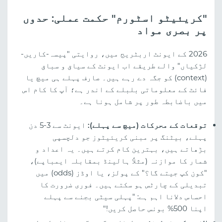
"کریئیٹو اسٹورم" حکمت عملی: حدوں
پر بصری مواد
2026 کے ایونٹ اربٹریج میں، روایتی "پیسہ-کاریں-
لڑکیاں" والے طریقے اب ایونٹ کے سیاق و سباق
(context) کو جگہ دے رہے ہیں۔ صارف پہلے ہی میچ یا
فائٹ کے معلوماتی بلبلے کے اندر ہے؛ آپ کا کام اس
میں باضابطہ طور پر شامل ہونا ہے۔
توقعات کے محرکات (میچ سے پہلے):
ایونٹ سے 3-5 دن
پہلے، بیٹنگ پر مبنی کریئیٹوز جو دلچسپی
بڑھاتے ہیں، بہترین کام کرتے ہیں۔ یہ اعداد و
شمار کا موازنہ (مثلاً ہالینڈ بمقابلہ ایمباپے)،
"کون کپ جیتے گا؟" کے پولز، یا اوڈز (odds) میں
تبدیلی کے چارٹس ہو سکتے ہیں۔ فوری ضرورت کا
احساس دلانا اہم ہے: "پہلی سیٹی بجنے سے پہلے
اپنا 500% بونس حاصل کریں!"