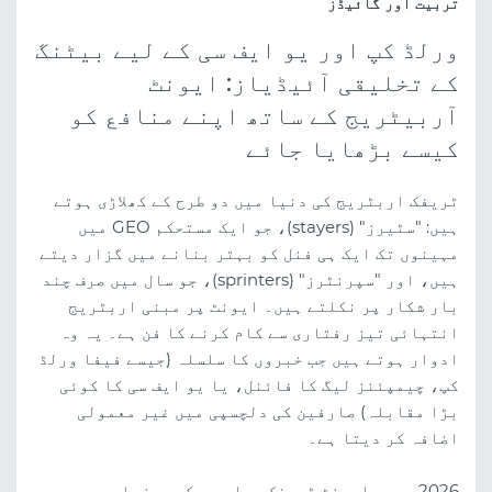
تربیت اور گائیڈز
ورلڈ کپ اور یو ایف سی کے لیے بیٹنگ
کے تخلیقی آئیڈیاز: ایونٹ
آربیٹریج کے ساتھ اپنے منافع کو
کیسے بڑھایا جائے
ٹریفک اربٹریج کی دنیا میں دو طرح کے کھلاڑی ہوتے
ہیں: "سٹیرز" (stayers)، جو ایک مستحکم GEO میں
مہینوں تک ایک ہی فنل کو بہتر بنانے میں گزار دیتے
ہیں، اور "سپرنٹرز" (sprinters)، جو سال میں صرف چند
بار شکار پر نکلتے ہیں۔ ایونٹ پر مبنی اربٹریج
انتہائی تیز رفتاری سے کام کرنے کا فن ہے۔ یہ وہ
ادوار ہوتے ہیں جب خبروں کا سلسلہ (جیسے فیفا ورلڈ
کپ، چیمپئنز لیگ کا فائنل، یا یو ایف سی کا کوئی
بڑا مقابلہ) صارفین کی دلچسپی میں غیر معمولی
اضافہ کر دیتا ہے۔
2026 میں، ایونٹ ٹریفک پہلے سے کہیں زیادہ