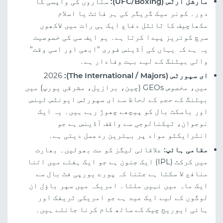
مارشل آرٹس (UFC/Boxing):
ستاروں کی واپسی کا
دور۔ کونر میک گریگر کی ہر فائٹ یا اسلام
مکھاچیف کا ٹائٹل دفاع ایک ہی رات میں لاکھوں
سرچ کوئریز پیدا کرتا ہے۔ یو ایف سی کی خصوصیت
یہ ہے کہ یہاں کی آڈینس فوری "ابھی اور اسی وقت"
والی بیٹنگ کے لیے بہت وفادار ہے۔
ای سپورٹس (The International / Majors):
2026
میں، مخصوص GEOs (چین، برازیل، مشرقی یورپ) میں
بیٹنگ کے حجم کے لحاظ سے ای سپورٹس ایونٹس ٹینس
اور باسکٹ بال کو پیچھے چھوڑ رہے ہیں۔ یہ ایک
نوجوان، ٹیکنالوجی سے واقف آڈینس ہے جو
انٹرایکٹو مواد پر بہترین ردعمل دیتی ہے۔
مقامی ہائپ:
علاقائی لیگز کو مت بھولیں۔ بھارت
میں کرکٹ (IPL) ایک جنون ہے جو ایک ہفتے میں اتنا
منافع لا سکتا ہے جتنا کہ پورے یورپی فٹ بال سے
ایک ماہ میں نہیں ملتا۔ امریکہ میں سپر باؤل ان
لوگوں کے لیے ایک عید ہے جو امریکی ٹریفک اور
ہائی ایوریج چیک کے ساتھ کام کرنا جانتے ہیں۔