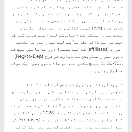
جارحانہ اور منافع بخش ہو چکا ہے۔ اس کی بنیادی
وجہ کھیل اور تفریح کے درمیان لکیروں کا مکمل طور
پر مٹ جانا ہے۔ آج، ایک ایسا شخص جس نے زندگی میں
کبھی شرط (bet) نہیں لگائی، وہ بھی صرف ایک بڑے
لمحے سے وابستگی کے احساس کے لیے اپنی قومی ٹیم کی
جیت پر "سو ڈالر لگانے" کے لیے تیار ہے۔ یہ ملحقہ
افراد (affiliates) کے لیے سنہرا دور ہے: فائنل میچ کے
دنوں میں رجسٹریشن سے ڈپازٹ کی شرح (Reg-to-Dep)
50-70% تک پہنچ سکتی ہے، جو عام دنوں میں ایک خواب
معلوم ہوتی ہے۔
تاہم، ایونٹ اربٹریج کو محض ایک آسان کام نہ
سمجھیں۔ یہ ایک ہائی رسک اسپرنٹ ہے۔ جہاں ایک عام
مہم سست رفتاری کو معاف کر سکتی ہے، وہیں یہاں
اشتہاری مہم شروع کرنے میں 2 گھنٹے کی تاخیر آپ کے
پورے منافع کو ختم کر سکتی ہے۔ 2026 میں، تکنیکی
تیاری اور بیٹنگ مہم کے تخلیقی مواد (creatives) کو
میدان میں ہونے والے واقعات کے مطابق ریئل ٹائم