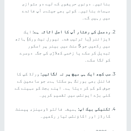
بنائیں۔ دونوں حریفوں کے لیے دو متوازی
مہمات بنائیں۔ کوئی بھی جیتے، آپ فائدے
میں رہیں گے۔
ردعمل کی رفتار آپ کا اصل اثاثہ ہے:
ایک
ڈیزائنر (یا ترتیب شدہ نیورل نیٹ ورک) ہاتھ
میں رکھیں جو 5 منٹ میں بینر پر اسکور
تبدیل کر سکے یا زخمی کھلاڑی کی جگہ دوسرے
کو لگا سکے۔
سب کچھ ایک ہی میچ پر نہ لگائیں:
ورلڈ کپ کا
فائنل بھی بورنگ ہو سکتا ہے، جو سامعین کے
جوش کو کم کر دیتا ہے۔ اپنے بجٹ کو مہینے کے
کئی بڑے ایونٹس میں تقسیم کریں۔
تکنیکی بیک اپ:
ہمیشہ فالتو ڈومینز، پیمنٹ
کارڈز اور اکاؤنٹس تیار رکھیں۔