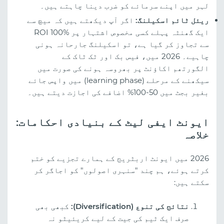
لہر میں اپنے سرمائے کو ضرب دینا چاہتے ہیں۔
ریئل ٹائم اسکیلنگ:
اگر آپ دیکھتے ہیں کہ میچ سے
ایک گھنٹہ پہلے کسی مخصوص اشتہار پر ROI 100%
سے تجاوز کر گیا ہے، تو اسکیلنگ جارحانہ ہونی
چاہیے۔ 2026 میں، فیس بک اور ٹک ٹاک کے
الگورتھم اکاؤنٹ پر بھروسہ ہونے کی صورت میں
سیکھنے کے مرحلے (learning phase) میں واپس جائے
بغیر بجٹ میں 50-100% اضافے کی اجازت دیتے ہیں۔
ایونٹ ایفی لیٹ کے بنیادی احکامات:
خلاصہ
2026 میں ایونٹ اربٹریج کے ہمارے تجزیے کو ختم
کرتے ہوئے، ہم چند "سنہری اصولوں" کو اجاگر کر
سکتے ہیں:
نتائج کی تنوع (Diversification):
کبھی بھی
صرف ایک ٹیم کی جیت کے لیے کریئیٹو نہ