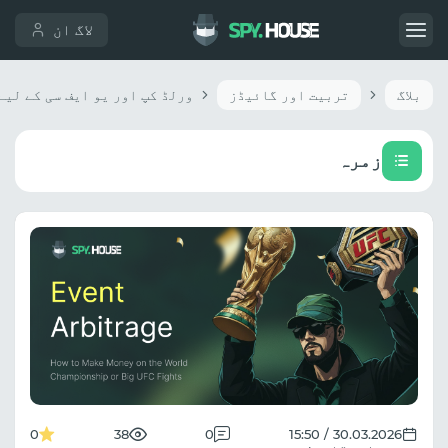
لاگ ان
بلاگ
تربیت اور گائیڈز
زمرہ
0
38
0
30.03.2026 / 15:50