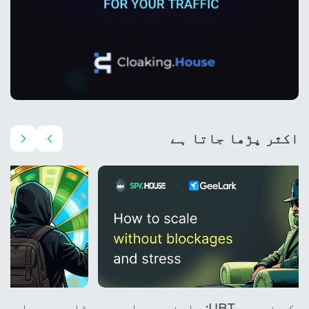
اکثر پڑھا جاتا ہے
کلاؤڈ فونز کے ذریعے UBT: پابندیوں اور