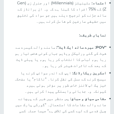
اعتماد:
ملینیلز (Millennials) اور جنرل زی (Gen
Z) کے %75 افراد کا کہنا ہے کہ وہ ان برانڈز کے
ساتھ جڑنے کو ترجیح دیتے ہیں جو مواد کی تخلیق
میں حقیقی صارفین کو شامل کرتے ہیں۔
نمایاں طریقے:
"POV: میرے ساتھ ایک ڈیٹ":
سامنے والے کیمرے سے
شوٹ کی گئی ورٹیکل ویڈیو جہاں کوئی شخص تیار ہو
رہا ہو، لباس کا انتخاب کر رہا ہو، یا پہلی ڈیٹ
کے بعد کے تاثرات شیئر کر رہا ہو۔
اسکرین ریکارڈنگ:
ایپ کے اندر سوائپ کرنے یا
میسج کرنے کے عمل کی نقل کرنا۔ "ناکام" یا مضحکہ
خیز پک اپ لائنز خاص طور پر مؤثر ہوتی ہیں،
کیونکہ وہ جذباتی وابستگی پیدا کرتی ہیں۔
مقامی سیاق و سباق:
پس منظر میں شہر کے پہچانے
جانے والے مقامات کا استعمال۔ "گورکی پارک میں
چہل قدمی کے لیے کسی کی تلاش ہے" جیسا جملہ کسی