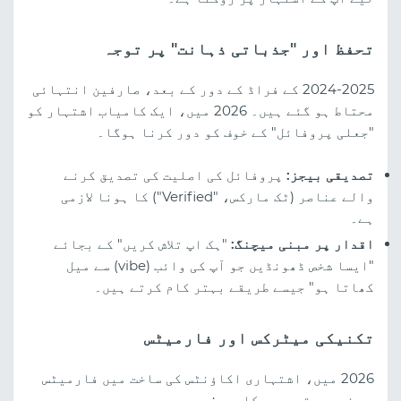
تحفظ اور "جذباتی ذہانت" پر توجہ
2024-2025 کے فراڈ کے دور کے بعد، صارفین انتہائی
محتاط ہو گئے ہیں۔ 2026 میں، ایک کامیاب اشتہار کو
"جعلی پروفائل" کے خوف کو دور کرنا ہوگا۔
تصدیقی بیجز:
پروفائل کی اصلیت کی تصدیق کرنے
والے عناصر (ٹک مارکس، "Verified") کا ہونا لازمی
ہے۔
اقدار پر مبنی میچنگ:
"ہک اپ تلاش کریں" کے بجائے
"ایسا شخص ڈھونڈیں جو آپ کی وائب (vibe) سے میل
کھاتا ہو" جیسے طریقے بہتر کام کرتے ہیں۔
تکنیکی میٹرکس اور فارمیٹس
2026 میں، اشتہاری اکاؤنٹس کی ساخت میں فارمیٹس
پر خصوصی توجہ درکار ہے: