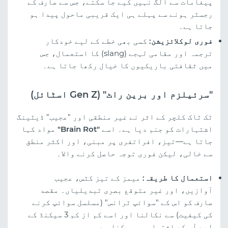
پیغامات سے الگ نہیں کیے جا سکتے، جس سے صارف کے
رجسٹر ہونے سے پہلے ہی ایک قریبی ماحول پیدا ہو
جاتا ہے۔
فوری لوکلائزیشن:
کسی بھی خطے کے لیے خودکار
ترجمہ اور مقامی لہجے (slang) کا استعمال، جس
میں ثقافتی باریکیوں کا خیال رکھا جاتا ہے۔
"سرئیلزم اور برین راٹ" (Gen Z اسٹائل)
ٹک ٹاک کلچر کے اثر نے غیر منطقی اور "عجیب" ڈیٹینگ
اشتہارات کو جنم دیا ہے۔ اسے
"Brain Rot"
مواد کہا
جاتا ہے—تیز، افراتفری پر مبنی، اور اکثر منطق
سے خالی، لیکن فوری توجہ حاصل کرنے والا۔
استعمال کا طریقہ:
میمز کے تیز کٹس، عجیب
آوازیں، اور غیر متوقع بصری تبدیلیاں۔ مقصد
صارف کو اس کے "سوائپ ٹرانس" (مسلسل سوائپ کرنے
کی کیفیت) سے نکالنا اور اسے کم از کم 3 سیکنڈ کے
لیے آپ کے اشتہار پر روکنا ہے۔