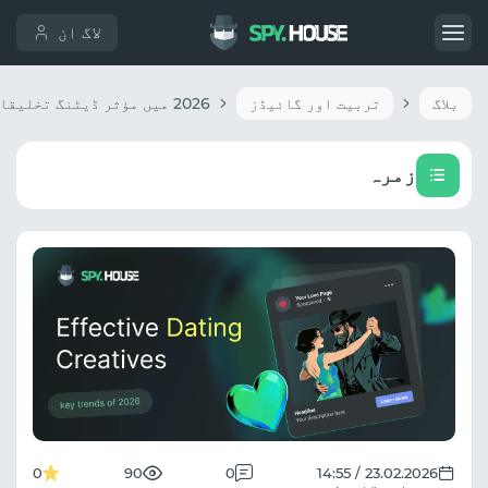
لاگ ان
بلاگ
تربیت اور گائیڈز
زمرہ
0
90
0
23.02.2026 / 14:55