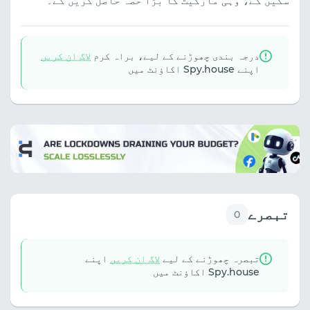
سکیں گے، وہی مارکیٹ کا بڑا حصہ حاصل کریں گے۔
درجہ بندی چھوڑنے کے لیے، براہ کرم
لاگ ان کریں
اپنے Spy.house اکاؤنٹ میں
تبصرے
0
تبصرہ چھوڑنے کے لیے
لاگ ان کریں
اپنے
Spy.house اکاؤنٹ میں