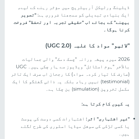
ڈیٹینگ ورٹیکل آربیٹریج میں مؤثر رہنے کے لیے،
ایک بنیادی تبدیلی کو سمجھنا ضروری ہے:
"تصویر
بیچنے" کے بجائے اب "حقیقی تجربہ اور تحفظ" فروخت
کرنا ہوگا۔
"لائیو" مواد کا غلبہ (UGC 2.0)
2026 میں، پیشہ ورانہ "چمک دمک" والی جمالیات
بالآخر "ہوم اسٹائل" ویڈیوز سے ہار چکی ہیں۔ UGC
(صارف کا تیار کردہ مواد) کا رجحان اب صرف ایک تاثر
(testimonial) نہیں رہا، بلکہ یہ ذاتی گفتگو کا ایک
مکمل تخروپن (simulation) بن چکا ہے۔
یہ کیوں کام کرتا ہے:
"غیر اشتہاری" اثر:
اشتہارات کسی دوست کی پوسٹ
یا کسی لڑکی کی سوشل میڈیا اسٹوری کی طرح لگتے
ہیں۔