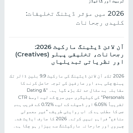
تربیت اور گائیڈز
2026 میں مؤثر ڈیٹنگ تخلیقات:
کلیدی رجحانات
آن لائن ڈیٹینگ مارکیٹ 2026:
رجحانات، تخلیقی پہلو (Creatives)
اور نظریاتی تبدیلیاں
2026 تک، آن لائن ڈیٹینگ کی مارکیٹ 9.9 بلین ڈالر تک
پہنچ چکی ہے، اور صارفین کی توجہ حاصل کرنے کا
مقابلہ بے مثال حد تک بڑھ گیا ہے۔ "Dating &
Personals" کی کیٹیگری میں سرچ کے لیے اوسط CTR
تقریباً %6.05 اور ڈسپلے کے لیے %0.72 کے قریب ہے،
جس کا مطلب ہے کہ اب روایتی طریقے "غیر معمولی
منافع" فراہم نہیں کرتے۔ 2026 کا صارف ایڈیٹ شدہ
چہروں اور جارحانہ مارکیٹنگ سے بیزار ہو چکا ہے۔