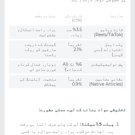
فارمیٹ
کارکردگی
بنیادی مقصد
(CTR)
شارٹ ویڈیو
%3.5 سے
براہ راست انسٹال،
(Reels/TikTok)
زیادہ
مشغولیت
پلے ایبل
تقریباً
گیمنگ کے ذریعے
اشتہارات (منی
%2.1
صارفین کو روکے
گیمز)
رکھنا
پش نوٹیفیکیشنز
%6 تک (AI
دوبارہ فعال کرنا،
کے ساتھ)
فوری سائن اپ
مقامی مضامین
تقریباً
سنجیدہ ڈیٹینگ کی
(Native Articles)
%0.9
پیشکش
تخلیقی مواد بنانے کے لیے عملی مشورے:
پہلے 1.5 سیکنڈ:
آپ کے پاس صرف اتنا ہی وقت
ہے۔ اچانک حرکت، براہ راست سوال، یا کسی