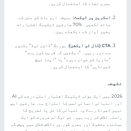
بصری تضاد کا استعمال کریں۔
اسکرین پر ٹیکسٹ:
ہمیشہ اہم بات کو متن کے
ساتھ لکھیں۔ %70 صارفین ڈیٹینگ اشتہارات
بغیر آواز کے دیکھتے ہیں۔
CTA (کال ٹو ایکشن):
بورنگ "ڈاؤن لوڈ" بٹنوں
سے دور رہیں۔ "دیکھیں کہ قریب کون ہے،"
"ماریا کو جواب دیں،" یا "اپنا میچ
ڈھونڈیں" کا استعمال کریں۔
نتیجہ
2026 میں ایک مؤثر ڈیٹینگ اشتہار اعلیٰ درجے کی AI
اور انتہائی انسانی لمس کا امتزاج ہے۔ صارفین ایپ
نہیں ڈھونڈ رہے؛ وہ تنہائی کا حل یا تفریح کا
راستہ تلاش کر رہے ہیں۔ جو لوگ اس ضرورت کو ایک
مستند، محفوظ اور بصری طور پر دلکش شکل میں پیش کر