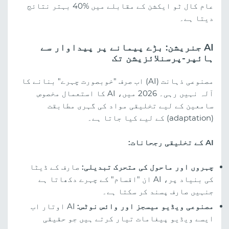
عام کال ٹو ایکشن کے مقابلے میں %40 بہتر نتائج
دیتا ہے۔
AI جنریشن: بڑے پیمانے پر پیداوار سے
ہائپر-پرسنلائزیشن تک
مصنوعی ذہانت (AI) اب صرف "خوبصورت چہرے" بنانے کا
آلہ نہیں رہی۔ 2026 میں، AI کا استعمال مخصوص
سامعین کے لیے تخلیقی مواد کی گہری مطابقت
(adaptation) کے لیے کیا جاتا ہے۔
AI کے تخلیقی رجحانات:
چہروں اور ماحول کی متحرک تبدیلی:
صارف کے ڈیٹا
کی بنیاد پر، AI ان "اقسام" کے چہرے دکھاتا ہے
جنہیں صارف پسند کر سکتا ہے۔
مصنوعی ویڈیو میسجز اور وائس نوٹس:
AI اوتار اب
ایسے ویڈیو پیغامات تیار کرتے ہیں جو حقیقی