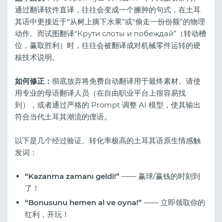
通过翻译软件直译，往往会变成一个臃肿的句式，在土耳
其语中更接近于“从树上摘下水果”或“偷走一份份额”的物理
动作。而试图翻译“Крути слоты и побеждай”（转动槽
位，赢取胜利）时，往往会被翻译成对机械零件运转的硬
核技术说明。
如何修正：
彻底放弃将免费自动翻译用于最终素材。请使
用专业的母语翻译人员（在自由职业平台上很容易找
到），或者通过严格的 Prompt 调整 AI 模型，使其输出
符合当代土耳其潮流的俚语。
以下是几个经过验证、转化率极高的土耳其语原生情感触
发词：
“Kazanma zamanı geldi!”
—— 赢球/赢钱的时刻到
了！
“Bonusunu hemen al ve oyna!”
—— 立即领取你的
红利，开玩！