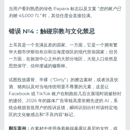
当用户看到熟悉的绿色 Papara 标志以及文案
“您的账户已
到账 45,000 TL”
时，其信任度会直接拉满。
错误 №4：触碰宗教与文化禁忌
土耳其是一个充满反差的国家。一方面，它是一个拥有繁
华大都市伊斯坦布尔和沿海度假区的现代世俗国家；但另
一方面，在旅游中心之外的大部分地区，大批人口依然是
思想保守、信仰虔诚的穆斯林。
试图投放露骨、半裸（“Dirty”）的擦边素材，或者涉及饮
酒、猪肉以及对当地传统明显不尊重的元素，这是让
Facebook 或 TikTok 账户在刚跑前几百次展现时就被秒封
的捷径。2026 年的媒体广告审核高度依赖先进的 AI，系
统会根据首批用户的投诉反馈，瞬间识别出针对该特定地
区的文化敏感点和“不良内容”标记。
翻车案例：
在素材中使用身着极端暴露比基尼的女性，或