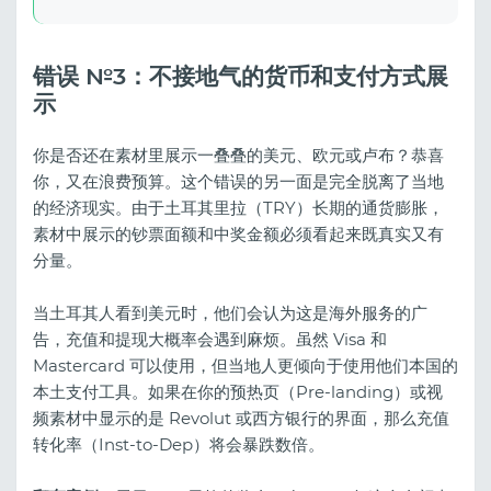
错误 №3：不接地气的货币和支付方式展
示
你是否还在素材里展示一叠叠的美元、欧元或卢布？恭喜
你，又在浪费预算。这个错误的另一面是完全脱离了当地
的经济现实。由于土耳其里拉（TRY）长期的通货膨胀，
素材中展示的钞票面额和中奖金额必须看起来既真实又有
分量。
当土耳其人看到美元时，他们会认为这是海外服务的广
告，充值和提现大概率会遇到麻烦。虽然 Visa 和
Mastercard 可以使用，但当地人更倾向于使用他们本国的
本土支付工具。如果在你的预热页（Pre-landing）或视
频素材中显示的是 Revolut 或西方银行的界面，那么充值
转化率（Inst-to-Dep）将会暴跌数倍。