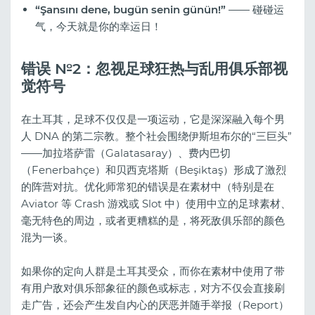
“Şansını dene, bugün senin günün!”
—— 碰碰运
气，今天就是你的幸运日！
错误 №2：忽视足球狂热与乱用俱乐部视
觉符号
在土耳其，足球不仅仅是一项运动，它是深深融入每个男
人 DNA 的第二宗教。整个社会围绕伊斯坦布尔的“三巨头”
——加拉塔萨雷（Galatasaray）、费内巴切
（Fenerbahçe）和贝西克塔斯（Beşiktaş）形成了激烈
的阵营对抗。优化师常犯的错误是在素材中（特别是在
Aviator 等 Crash 游戏或 Slot 中）使用中立的足球素材、
毫无特色的周边，或者更糟糕的是，将死敌俱乐部的颜色
混为一谈。
如果你的定向人群是土耳其受众，而你在素材中使用了带
有用户敌对俱乐部象征的颜色或标志，对方不仅会直接刷
走广告，还会产生发自内心的厌恶并随手举报（Report）