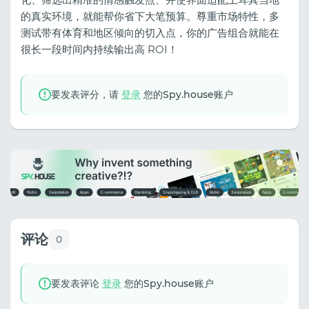
的真实环境，就能帮你省下大笔预算。尊重市场特性，多
测试带有体育和地区倾向的切入点，你的广告组合就能在
很长一段时间内持续输出高 ROI！
要发表评分，请
登录
您的Spy.house账户
评论
0
要发表评论
登录
您的Spy.house账户