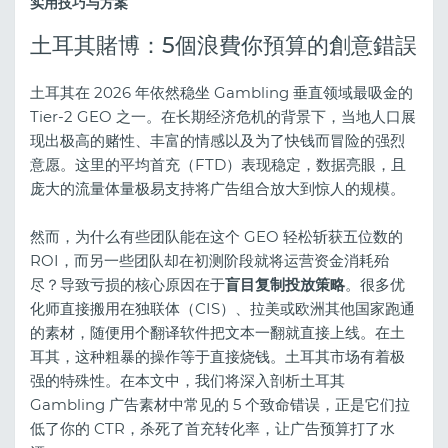
实用技巧与方案
土耳其賭博：5個浪費你預算的創意錯誤
土耳其在 2026 年依然稳坐 Gambling 垂直领域最吸金的
Tier-2 GEO 之一。在长期经济危机的背景下，当地人口展
现出极高的赌性、丰富的情感以及为了快钱而冒险的强烈
意愿。这里的平均首充（FTD）表现稳定，数据亮眼，且
庞大的流量体量极易支持将广告组合放大到惊人的规模。
然而，为什么有些团队能在这个 GEO 轻松斩获五位数的
ROI，而另一些团队却在初测阶段就将运营资金消耗殆
尽？导致亏损的核心原因在于
盲目复制投放策略
。很多优
化师直接搬用在独联体（CIS）、拉美或欧洲其他国家跑通
的素材，随便用个翻译软件把文本一翻就直接上线。在土
耳其，这种粗暴的操作等于直接烧钱。土耳其市场有着极
强的特殊性。在本文中，我们将深入剖析土耳其
Gambling 广告素材中常见的 5 个致命错误，正是它们拉
低了你的 CTR，杀死了首充转化率，让广告预算打了水