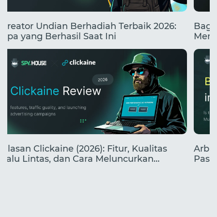
Kreator Undian Berhadiah Terbaik 2026:
Baga
Apa yang Berhasil Saat Ini
Mend
Ulasan Clickaine (2026): Fitur, Kualitas
Arbit
Lalu Lintas, dan Cara Meluncurkan
Pasa
Kampanye
yang