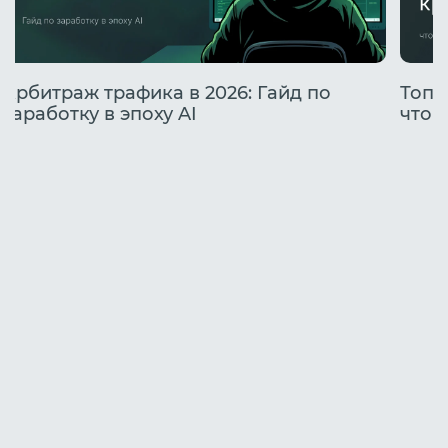
Арбитраж трафика в 2026: Гайд по
Топо
заработку в эпоху AI
что 