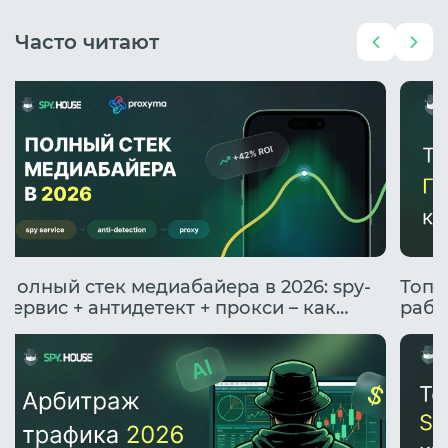
Часто читают
Полный стек медиабайера в 2026: spy-
Топо
сервис + антидетект + прокси – как
рабо
подружить инструменты