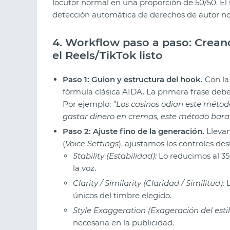
locutor normal en una proporción de 50/50. El 
detección automática de derechos de autor no
4. Workflow paso a paso: Creand
el Reels/TikTok listo
Paso 1: Guion y estructura del hook.
Con la
fórmula clásica AIDA. La primera frase deb
Por ejemplo:
"Los casinos odian este método
gastar dinero en cremas, este método baratí
Paso 2: Ajuste fino de la generación.
Llevam
(
Voice Settings
), ajustamos los controles des
Stability (Estabilidad):
Lo reducimos al 35
la voz.
Clarity / Similarity (Claridad / Similitud):
L
únicos del timbre elegido.
Style Exaggeration (Exageración del estil
necesaria en la publicidad.