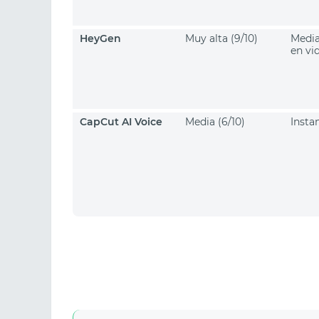
HeyGen
Muy alta (9/10)
Media
en vi
CapCut AI Voice
Media (6/10)
Insta