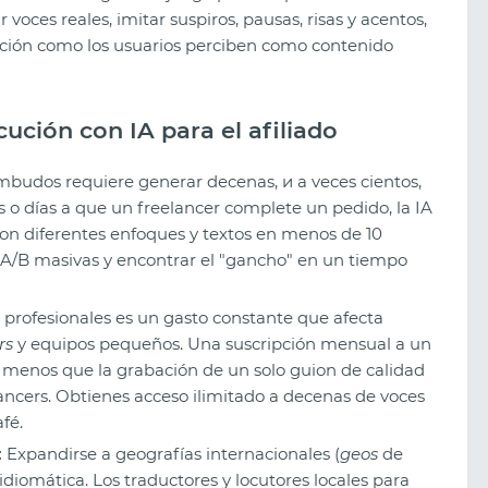
oces reales, imitar suspiros, pausas, risas y acentos,
ación como los usuarios perciben como contenido
ocución con IA para el afiliado
budos requiere generar decenas, и a veces cientos,
as o días a que un freelancer complete un pedido, la IA
con diferentes enfoques y textos en menos de 10
s A/B masivas y encontrar el "gancho" en un tiempo
 profesionales es un gasto constante que afecta
rs
y equipos pequeños. Una suscripción mensual a un
a menos que la grabación de un solo guion de calidad
Los mejores sorteos creativos de
ncers. Obtienes acceso ilimitado a decenas de voces
2026: qué funciona ahora
fé.
:
Expandirse a geografías internacionales (
geos
de
diomática. Los traductores y locutores locales para