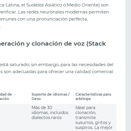
a Latina, el Sudeste Asiático o Medio Oriente) son
de verificar. Las redes neuronales modernas permiten
 comunes con una pronunciación perfecta,
.
eración y clonación de voz (Stack
stá saturado; sin embargo, para las necesidades del
mas son adecuadas para ofrecer una calidad comercial
idad de
Soporte de idiomas /
Características para
ación
Geos
arbitraje
Más de 30
Ideal para
idiomas, incluidos
clonación,
dialectos raros
transmite
susurros, gritos y
suspiros. La mejor