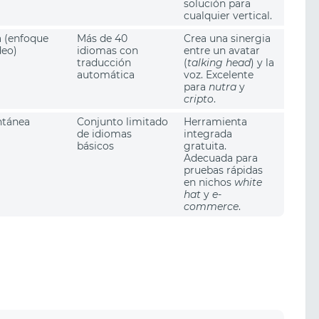
solución para
cualquier vertical.
 (enfoque
Más de 40
Crea una sinergia
deo)
idiomas con
entre un avatar
traducción
(
talking head
) y la
automática
voz. Excelente
para
nutra
y
cripto
.
ntánea
Conjunto limitado
Herramienta
de idiomas
integrada
básicos
gratuita.
Adecuada para
pruebas rápidas
en nichos
white
hat
y
e-
commerce
.