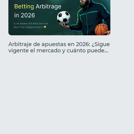
Arbitraje de apuestas en 2026: ¿Sigue
Análisi
vigente el mercado y cuánto puede
Caracte
ganar un principiante?
cómo l