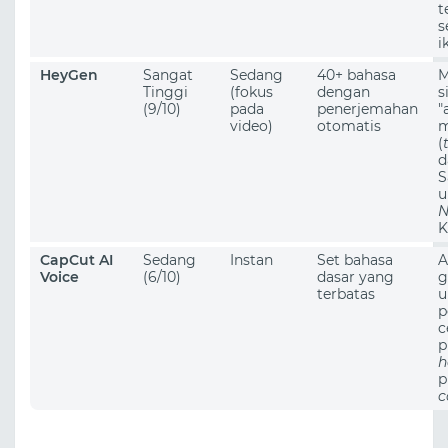
t
s
i
HeyGen
Sangat
Sedang
40+ bahasa
M
Tinggi
(fokus
dengan
s
(9/10)
pada
penerjemahan
"
video)
otomatis
m
(
d
S
u
N
K
CapCut AI
Sedang
Instan
Set bahasa
A
Voice
(6/10)
dasar yang
g
terbatas
u
p
c
p
h
p
c