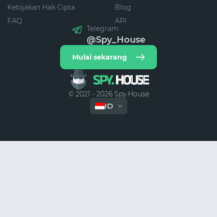
Kebijakan Hak Cipta
Blog
FAQ
API
Telegram
@Spy_House
Mulai sekarang
© 2021 - 2026 Spy.House
ID