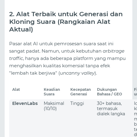
2. Alat Terbaik untuk Generasi dan
Kloning Suara (Rangkaian Alat
Aktual)
Pasar alat AI untuk pemrosesan suara saat ini
sangat padat. Namun, untuk kebutuhan
arbitrage
traffic
, hanya ada beberapa platform yang mampu
menghasilkan kualitas komersial tanpa efek
"lembah tak berjiwa" (
uncanny valley
).
Alat
Keaslian
Kecepatan
Dukungan
F
Suara
Generasi
Bahasa / GEO
u
ElevenLabs
Maksimal
Tinggi
30+ bahasa,
I
(10/10)
termasuk
k
dialek langka
m
b
t
d