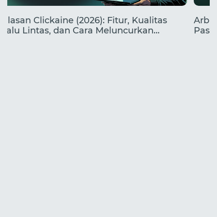
Ulasan Clickaine (2026): Fitur, Kualitas
Arbit
Lalu Lintas, dan Cara Meluncurkan
Pasa
Kampanye
yang