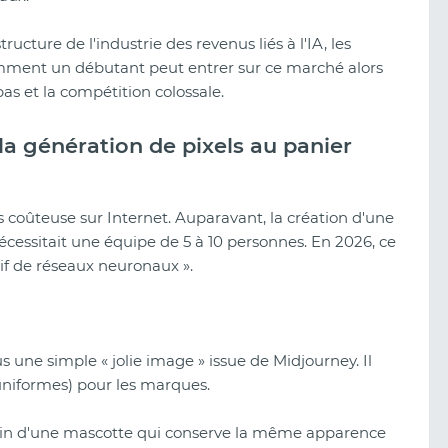
ructure de l'industrie des revenus liés à l'IA, les
omment un débutant peut entrer sur ce marché alors
s et la compétition colossale.
e la génération de pixels au panier
us coûteuse sur Internet. Auparavant, la création d'une
nécessitait une équipe de 5 à 10 personnes. En 2026, ce
tif de réseaux neuronaux ».
s une simple « jolie image » issue de Midjourney. Il
Avis sur Clickaine (2026) :
Fonctionnalités, qualité du trafic et
niformes) pour les marques.
comment lancer des campagnes
oin d'une mascotte qui conserve la même apparence