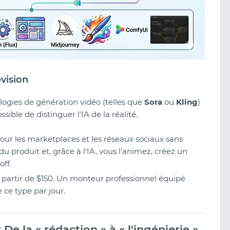
évision
nologies de génération vidéo (telles que
Sora
ou
Kling
)
sible de distinguer l'IA de la réalité.
our les marketplaces et les réseaux sociaux sans
 produit et, grâce à l'IA, vous l'animez, créez un
ff.
 partir de $150. Un monteur professionnel équipé
 ce type par jour.
: De la « rédaction » à « l'ingénierie »