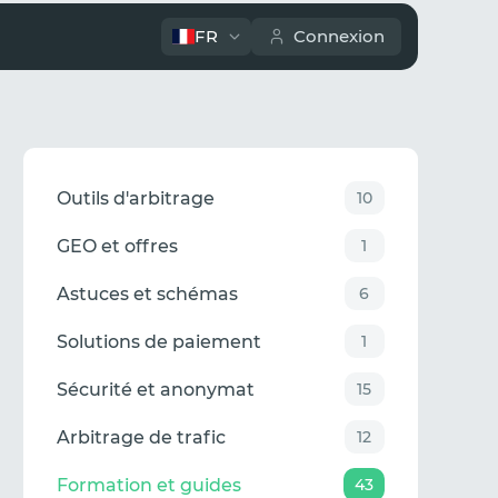
FR
Connexion
Outils d'arbitrage
10
GEO et offres
1
Astuces et schémas
6
Solutions de paiement
1
Sécurité et anonymat
15
Arbitrage de trafic
12
Formation et guides
43