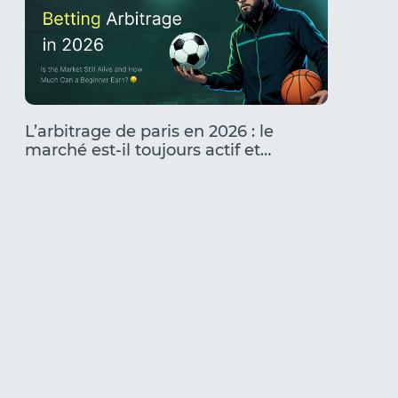
L’arbitrage de paris en 2026 : le
Les cré
marché est-il toujours actif et
secteur
combien un débutant peut-il
qui fon
gagner ?
foncti