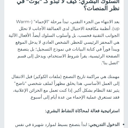
السلوك البشري: كيف لا تبدو كـ "بوت" في
نظر المنصات؟
بعد الانتهاء من الجزء التقني، تبدأ مرحلة "الإحماء" (Warm-
up). أنظمة مكافحة الاحتيال لدى العمالقة الأجانب لا تحلل
الجوانب التقنية فحسب، بل وأسلوب السلوك أيضاً. الأفعال الآلية
هي المحفز الرئيسي للحظر. الشخص العادي لا يدخل الموقع
ويبدأ فوراً في كتابة البيانات في نموذج التسجيل؛ بل يتصفح
الصفحة الرئيسية، يقرأ شروط الاستخدام، ويدخل إلى قسم
"اتصل بنا".
مهمتك هي مراكمة تاريخ التصفح (ملفات الكوكيز) قبل الانتقال
إلى العمل الأساسي. هذا يخلق مظهراً لملف شخصي "ناضج"
يثير ثقة النظام بشكل أكبر. إذا كنت تعمل مع الخزائن الإعلانية،
فقد تستغرق عملية الإحماء من عدة أيام إلى أسبوع.
استراتيجية فعالة لمحاكاة النشاط البشري:
الدخول التدريجي:
ابدأ بتصفح بسيط لموارد شهيرة في نفس