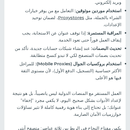
وبريد إلكتروني.
استخدام موردين موثوقين:
التعامل مع من يوفر خيارات
الشراء بالجملة، مثل
Proxystores
، لضمان توحيد
الإعدادات.
المراقبة المستمرة:
إذا توقف عنوان عن الاستجابة، يجب
إيقاف العمل فوراً حتى تعود الخدمة.
تحديث البصمات:
عند إنشاء شبكات حسابات جديدة، تأكد من
تحديث بصمات المتصفح لكي لا تبدو كنسخ متطابقة.
استخدام بروكسيات الجوال (Mobile Proxies):
للمراحل
الأكثر حساسية (التسجيل، الدفع الأول)، لأن مستوى الثقة
فيها هو الأعلى.
العمل المستقر مع المنصات الدولية ليس يانصيباً، بل هو نتيجة
لإعداد الأدوات بشكل صحيح. اليوم، لا يكفي مجرد "إخفاء"
عنوانك؛ بل تحتاج إلى بناء هوية رقمية كاملة لا تثير تساؤلات
خوارزميات الأمان الصارمة.
يكمن مفتاح النجاح في الربط بين ثلاثة عناصر: متصفح أنتي