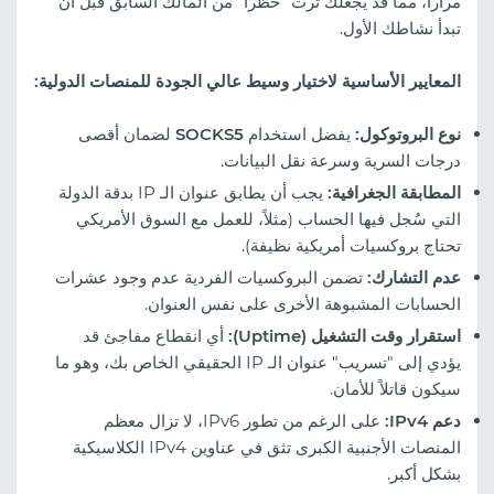
مراراً، مما قد يجعلك ترث "حظراً" من المالك السابق قبل أن
تبدأ نشاطك الأول.
المعايير الأساسية لاختيار وسيط عالي الجودة للمنصات الدولية:
نوع البروتوكول:
يفضل استخدام
SOCKS5
لضمان أقصى
درجات السرية وسرعة نقل البيانات.
المطابقة الجغرافية:
يجب أن يطابق عنوان الـ IP بدقة الدولة
التي سُجل فيها الحساب (مثلاً، للعمل مع السوق الأمريكي
تحتاج بروكسيات أمريكية نظيفة).
عدم التشارك:
تضمن البروكسيات الفردية عدم وجود عشرات
الحسابات المشبوهة الأخرى على نفس العنوان.
استقرار وقت التشغيل (Uptime):
أي انقطاع مفاجئ قد
يؤدي إلى "تسريب" عنوان الـ IP الحقيقي الخاص بك، وهو ما
سيكون قاتلاً للأمان.
دعم IPv4:
على الرغم من تطور IPv6، لا تزال معظم
المنصات الأجنبية الكبرى تثق في عناوين IPv4 الكلاسيكية
بشكل أكبر.