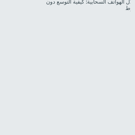
 خلال الهواتف السحابية: كيفية التوسع دون
غوط