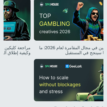
أفضل المبدعين في مجال المقامرة لعام 2026: ما
وما سينجح في المستقبل
وكيفية إطلاق الح