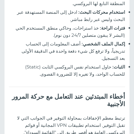
المنطقة التابع لها البروكسي.
استخدام محركات البحث:
ادخل إلى المنصة المستهدفة عبر
البحث وليس عبر رابط مباشر.
فترات الراحة:
خذ استراحات، وحاكي منطق المستخدم الحي
(البشر لا يبقون متصلين 24/7 دون نوم).
إكمال الملف الشخصي:
أضف المعلومات إلى الحساب
تدريجياً، ولا ترفع كل شيء دفعة واحدة في الدقيقة الأولى
بعد التسجيل.
الثبات:
حاول استخدام نفس البروكسي الثابت (Static)
للحساب الواحد، ولا تغيره إلا للضرورة القصوى.
أخطاء المبتدئين عند التعامل مع حركة المرور
الأجنبية
ترتبط معظم الإخفاقات بمحاولة التوفير في الجوانب التي لا
تقبل التوفير. استخدام تطبيقات VPN المجانية أو قوائم
البروكسي العامة هو أقصر طريق إلى "القائمة السوداء".