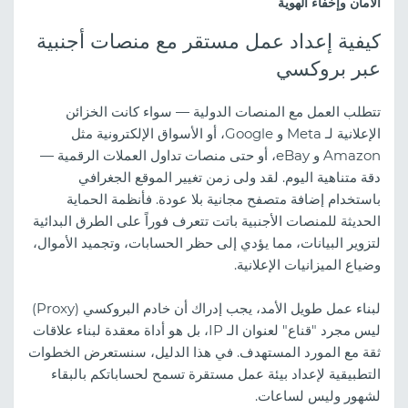
الأمان وإخفاء الهوية
كيفية إعداد عمل مستقر مع منصات أجنبية
عبر بروكسي
تتطلب العمل مع المنصات الدولية — سواء كانت الخزائن
الإعلانية لـ Meta و Google، أو الأسواق الإلكترونية مثل
Amazon و eBay، أو حتى منصات تداول العملات الرقمية —
دقة متناهية اليوم. لقد ولى زمن تغيير الموقع الجغرافي
باستخدام إضافة متصفح مجانية بلا عودة. فأنظمة الحماية
الحديثة للمنصات الأجنبية باتت تتعرف فوراً على الطرق البدائية
لتزوير البيانات، مما يؤدي إلى حظر الحسابات، وتجميد الأموال،
وضياع الميزانيات الإعلانية.
لبناء عمل طويل الأمد، يجب إدراك أن خادم البروكسي (Proxy)
ليس مجرد "قناع" لعنوان الـ IP، بل هو أداة معقدة لبناء علاقات
ثقة مع المورد المستهدف. في هذا الدليل، سنستعرض الخطوات
التطبيقية لإعداد بيئة عمل مستقرة تسمح لحساباتكم بالبقاء
لشهور وليس لساعات.