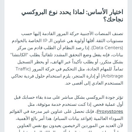
اختيار الأساس: لماذا يحدد نوع البروكسي
نجاحك؟
تصنف المنصات الأجنبية حركة المرور القادمة إليها حسب
مستويات الثقة. أقلها أولوية هي عناوين الـ IP الخاصة بالخوادم
(Data Centers). إذا رصد النظام أن الطلب قادم من مركز
بيانات، فإنه يفعل وضع التحقق المشدد تلقائياً: يطلب "الكابتشا"
بشكل متكرر، أو يطلب تأكيداً عبر الهاتف، أو يحظر التسجيل
تماماً. للمهام الجادة، مثل التحكيم في حركة المرور (Traffic
Arbitrage) أو إدارة المتجر، يلزم استخدام حلول فردية تحاكي
المستخدم العادي إلى أقصى حد.
تؤثر جودة البروكسي بشكل مباشر على مدة بقاء حسابك قبل
أول عملية فحص. إذا كنت تستخدم خدمة موثوقة، مثل
Proxystores
، فإنك تحصل على عناوين غير مدرجة في القوائم
السوداء العالمية (قواعد بيانات السبام). هذا أمر بالغ الأهمية،
لأن العديد من الموردين الرخيصين يعيدون بيع نفس العناوين