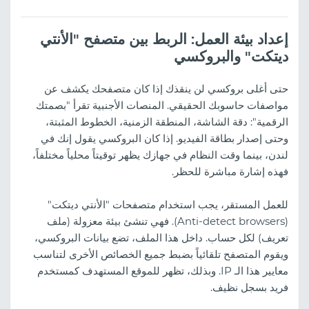
إعداد بيئة العمل: الربط بين متصفح "الأنتي
ديتكت" والبروكسي
حتى أغلى بروكسي لن ينقذك إذا كان متصفحك يكشف عن
مواصفات حاسوبك الحقيقي. المنصات الأجنبية تقرأ "بصمتك
الرقمية": دقة الشاشة، المنطقة الزمنية، الخطوط المثبتة،
وحتى إصدار بطاقة الفيديو. إذا كان البروكسي يقول إنك في
لندن، بينما وقت النظام في جهازك يظهر توقيتاً محلياً مختلفاً،
فهذه إشارة مباشرة للحظر.
للعمل المستقر، يجب استخدام متصفحات "الأنتي ديتكت"
(Anti-detect browsers). فهي تنشئ بيئة معزولة (ملف
تعريف) لكل حساب. داخل هذا الملف، تضع بيانات البروكسي،
ويقوم المتصفح تلقائياً بضبط جميع الخصائص الأخرى لتناسب
معايير هذا الـ IP. وبذلك، تظهر للموقع المستهدف كمستخدم
فريد بسجل نظيف.