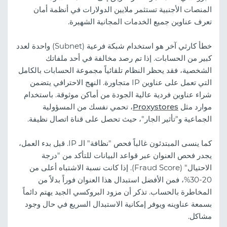
المنصات الأجنبية تستثمر ملايين الدولارات في أنظمة أمان
تعرف عناوين جميع الخدمات المجانية الشهيرة.
خطأ كارثي آخر هو استخدام شبكة فرعية (Subnet) واحدة لعدد
كبير من الحسابات. إذا تم رصد مخالفة في أحد ملفاتك
الشخصية، فقد يحظر النظام تلقائياً مجموعة الحسابات بالكامل
التي تعمل على عناوين IP متجاورة. النهج الاحترافي يتضمن
شراء عناوين فردية عالية الجودة من أماكن موثوقة. باستخدام
موارد مثل
Proxystores
، تحمي نفسك من المسؤولية
الجماعية و"تأثير الجار"، حيث تحصل على قناة اتصال نظيفة.
كما ينسى المبتدئون غالباً فحص "نظافة" الـ IP. قبل بدء العمل،
يجدر فحص العنوان عبر قواعد البيانات للتأكد من "درجة
الاحتيال" (Fraud Score). إذا كانت نسبة الاشتباه أعلى من
20-30%، فمن الأفضل استبدال هذا العنوان فوراً بدلاً من
المخاطرة بالحساب. تذكر أن مزود البروكسي الجيد يهتم دائماً
بسمعة عناوينه ويوفر إمكانية الاستبدال السريع في حال وجود
مشاكل.