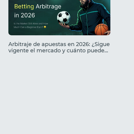
Arbitraje de apuestas en 2026: ¿Sigue
Análisi
vigente el mercado y cuánto puede
Caracte
ganar un principiante?
cómo l