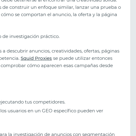
s de construir un enfoque similar, lanzar una prueba o
cómo se comportan el anuncio, la oferta y la página
 de investigación práctico.
 descubrir anuncios, creatividades, ofertas, páginas
petencia.
Squid Proxies
se puede utilizar entonces
ara comprobar cómo aparecen esas campañas desde
ejecutando tus competidores.
Los mejores sorteos creativos de
los usuarios en un GEO específico pueden ver
2026: qué funciona ahora
 para la investigación de anuncios con segmentación