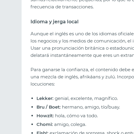
frecuencia de transacciones.
Idioma y jerga local
Aunque el inglés es uno de los idiomas oficiale
los negocios y los medios de comunicación, el 
Usar una pronunciación británica o estadounid
delatará instantáneamente que eres un extra
Para ganarse la confianza, el contenido debe es
una mezcla de inglés, afrikáans y zulú. Incorpo
locuciones:
Lekker:
genial, excelente, magnífico.
Bru / Boet:
hermano, amigo, tío/buay.
Howzit:
hola, cómo va todo.
Chomi:
amigo, colega.
Eish!:
exclamación de sorpresa, shock o ent