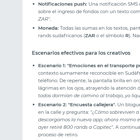
Notificaciones push:
Una notificación SMS 
sobre el ingreso de fondos con un texto co
ZAR"
.
Moneda:
Todas las sumas en los textos, pa
rands sudafricanos (
ZAR
o el símbolo
R
). Na
Escenarios efectivos para los creativos
Escenario 1: "Emociones en el transporte pú
contexto sumamente reconocible en Sudáfric
teléfono. De repente, la pantalla brilla en 
lágrimas en los ojos, atrayendo la atención
todos dormían de camino al trabajo, yo li
Escenario 2: "Encuesta callejera".
Un blogue
en la calle y pregunta:
"¿Cómo sobreviven a e
descargamos la nueva app; ahora mismo es
ayer retiré 800 rands a Capitec"
. A continu
proceso de retiro.