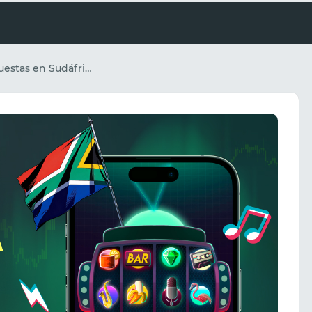
Cómo ganar apuestas en Sudáfrica a través de TikTok: tendencias, sonidos y moderación