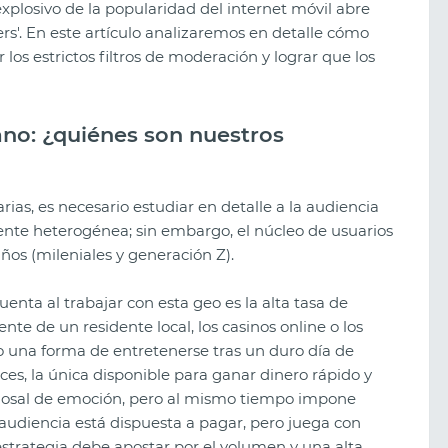
 explosivo de la popularidad del internet móvil abre
rs'. En este artículo analizaremos en detalle cómo
 los estrictos filtros de moderación y lograr que los
icano: ¿quiénes son nuestros
as, es necesario estudiar en detalle a la audiencia
ente heterogénea; sin embargo, el núcleo de usuarios
años (mileniales y generación Z).
uenta al trabajar con esta geo es la alta tasa de
te de un residente local, los casinos online o los
mo una forma de entretenerse tras un duro día de
Los mejores sorteos creativos de
ces, la única disponible para ganar dinero rápido y
2026: qué funciona ahora
colosal de emoción, pero al mismo tiempo impone
 audiencia está dispuesta a pagar, pero juega con
strategia debe apostar por el volumen y una alta