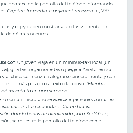
que aparece en la pantalla del teléfono informando
mo:
"Capitec: Immediate payment received. +1,500
ntallas y copy deben mostrarse exclusivamente en
da de dólares ni euros.
blico".
Un joven viaja en un minibús-taxi local (un
a), gira las tragamonedas o juega a Aviator en su
oro y el chico comienza a alegrarse sinceramente y con
 de los demás pasajeros. Texto de apoyo:
"Mientras
quidé mi crédito en una semana"
.
ro con un micrófono se acerca a personas comunes
sta crisis?"
. Le responden:
"Como todos,
tán dando bonos de bienvenida para Sudáfrica,
ación, se muestra la pantalla del teléfono con el