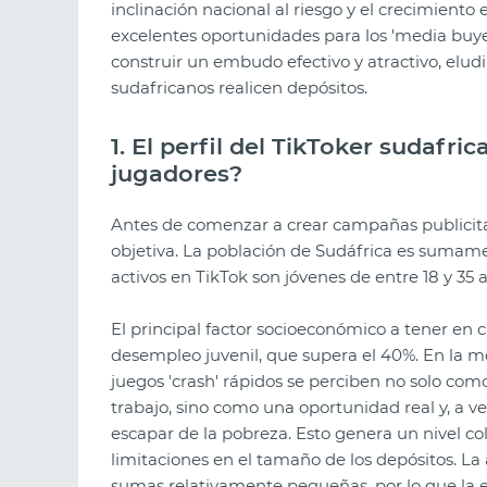
inclinación nacional al riesgo y el crecimiento
excelentes oportunidades para los 'media buye
construir un embudo efectivo y atractivo, eludir
sudafricanos realicen depósitos.
1. El perfil del TikToker sudafr
jugadores?
Antes de comenzar a crear campañas publicitari
objetiva. La población de Sudáfrica es sumam
activos en TikTok son jóvenes de entre 18 y 35 
El principal factor socioeconómico a tener en c
desempleo juvenil, que supera el 40%. En la men
juegos 'crash' rápidos se perciben no solo co
trabajo, sino como una oportunidad real y, a ve
escapar de la pobreza. Esto genera un nivel 
limitaciones en el tamaño de los depósitos. La
sumas relativamente pequeñas, por lo que la e