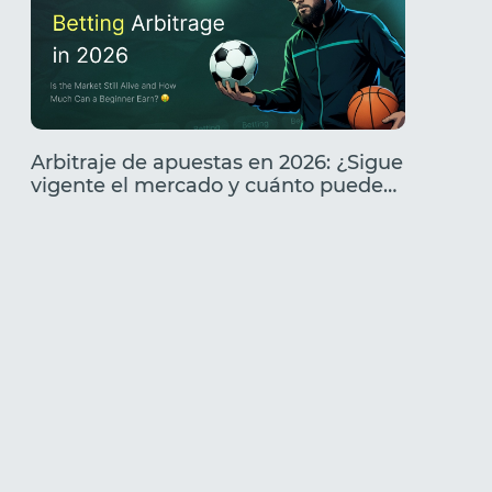
Arbitraje de apuestas en 2026: ¿Sigue
Análisi
vigente el mercado y cuánto puede
Caracte
ganar un principiante?
cómo l