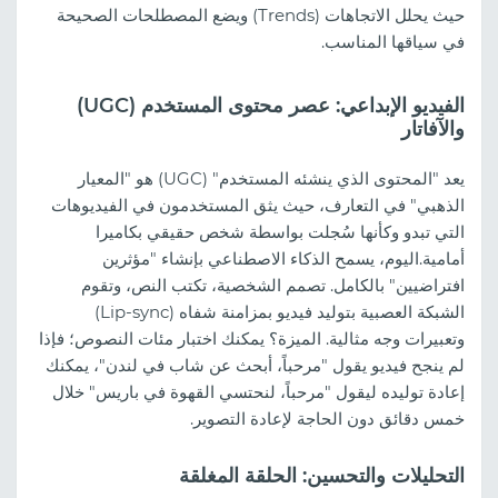
حيث يحلل الاتجاهات (Trends) ويضع المصطلحات الصحيحة
في سياقها المناسب.
الفيديو الإبداعي: عصر محتوى المستخدم (UGC)
والآفاتار
يعد "المحتوى الذي ينشئه المستخدم" (UGC) هو "المعيار
الذهبي" في التعارف، حيث يثق المستخدمون في الفيديوهات
التي تبدو وكأنها سُجلت بواسطة شخص حقيقي بكاميرا
أمامية.اليوم، يسمح الذكاء الاصطناعي بإنشاء "مؤثرين
افتراضيين" بالكامل. تصمم الشخصية، تكتب النص، وتقوم
الشبكة العصبية بتوليد فيديو بمزامنة شفاه (Lip-sync)
وتعبيرات وجه مثالية. الميزة؟ يمكنك اختبار مئات النصوص؛ فإذا
لم ينجح فيديو يقول "مرحباً، أبحث عن شاب في لندن"، يمكنك
إعادة توليده ليقول "مرحباً، لنحتسي القهوة في باريس" خلال
خمس دقائق دون الحاجة لإعادة التصوير.
التحليلات والتحسين: الحلقة المغلقة