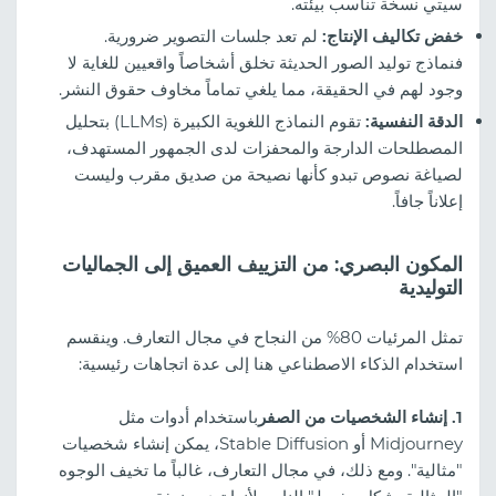
سيتي نسخة تناسب بيئته.
خفض تكاليف الإنتاج:
لم تعد جلسات التصوير ضرورية.
فنماذج توليد الصور الحديثة تخلق أشخاصاً واقعيين للغاية لا
وجود لهم في الحقيقة، مما يلغي تماماً مخاوف حقوق النشر.
الدقة النفسية:
تقوم النماذج اللغوية الكبيرة (LLMs) بتحليل
المصطلحات الدارجة والمحفزات لدى الجمهور المستهدف،
لصياغة نصوص تبدو كأنها نصيحة من صديق مقرب وليست
إعلاناً جافاً.
المكون البصري: من التزييف العميق إلى الجماليات
التوليدية
تمثل المرئيات 80% من النجاح في مجال التعارف. وينقسم
استخدام الذكاء الاصطناعي هنا إلى عدة اتجاهات رئيسية:
1. إنشاء الشخصيات من الصفر
باستخدام أدوات مثل
Midjourney أو Stable Diffusion، يمكن إنشاء شخصيات
"مثالية". ومع ذلك، في مجال التعارف، غالباً ما تخيف الوجوه