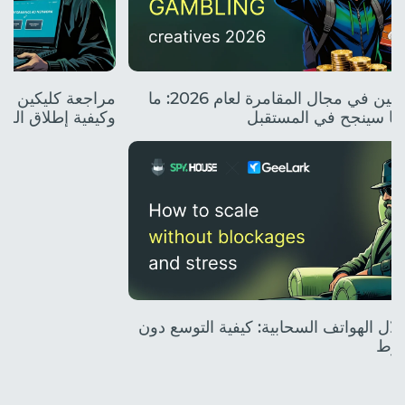
أفضل المبدعين في مجال المقامرة لعام 2026: ما
وما سينجح في المستقبل
وكيفية إطلاق الح
 خلال الهواتف السحابية: كيفية التوسع دون
غوط