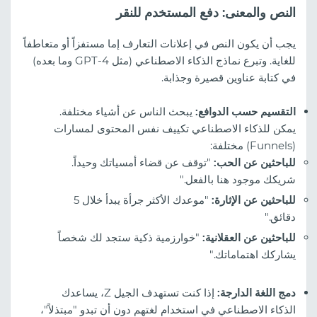
النص والمعنى: دفع المستخدم للنقر
يجب أن يكون النص في إعلانات التعارف إما مستفزاً أو متعاطفاً
للغاية. وتبرع نماذج الذكاء الاصطناعي (مثل GPT-4 وما بعده)
في كتابة عناوين قصيرة وجذابة.
التقسيم حسب الدوافع:
يبحث الناس عن أشياء مختلفة.
يمكن للذكاء الاصطناعي تكييف نفس المحتوى لمسارات
(Funnels) مختلفة:
للباحثين عن الحب:
"توقف عن قضاء أمسياتك وحيداً.
شريكك موجود هنا بالفعل."
للباحثين عن الإثارة:
"موعدك الأكثر جرأة يبدأ خلال 5
دقائق."
للباحثين عن العقلانية:
"خوارزمية ذكية ستجد لك شخصاً
يشاركك اهتماماتك."
دمج اللغة الدارجة:
إذا كنت تستهدف الجيل Z، يساعدك
الذكاء الاصطناعي في استخدام لغتهم دون أن تبدو "مبتذلاً"،