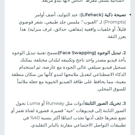
"المثالية بشكل مفرط" الناس لأنها تبدو مزيفة.
نصيحة ذكية (Lifehack):
عند التوليد، أضف أوامر
(Prompts) لـ "العيوب": ملمس جلد طبيعي، شعر فوضوي
قليلاً، أو خلفيات واقعية (مقاهي، حدائق، غرف منزلية). هذا
يعزز الثقة.
2. تبديل الوجوه (Face Swapping)
تسمح تقنية تبديل الوجوه
بأخذ فيديو مصدر واحد ناجح وتكييفه لبلدان مختلفة. يمكنك
تسجيل فيديو سيلفي عالي الجودة مع عارضة، ثم استخدام
الذكاء الاصطناعي لتعديل ملامحها لتبدو كأنها من سكان منطقة
معينة، مما يحافظ على طاقة الفيديو الحيوية مع جعله ملائماً
للسوق المحلي.
3. تحريك الصور الثابتة
أدوات مثل Runway أو Luma تحول
الصور الثابتة إلى فيديوهات "حية" قصيرة. فصورة لفتاة تغمز أو
تضع شعرها خلف أذنها تجذب انتباهًا أكثر بنسبة 40% في
تطبيقات التواصل الاجتماعي مقارنة بالبانر التقليدي.