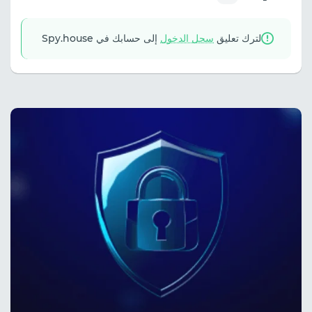
لترك تعليق
سجل الدخول
إلى حسابك في Spy.house