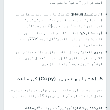
اسٹائل اور "ہائپ" چاہتی ہے۔
ان باکسنگ (Haul):
ٹک ٹاک یا ریلز ویڈیو کا فریم
استعمال کریں۔ شین کے زپ بیگز میں کپڑوں کا
ڈھیر اور ٹیکسٹ: "میں نے یہ $0 میں جیتا"۔
آؤٹ فٹ کولاج:
ایک اسٹائلش لباس، بیگ اور جوتوں
کا سیٹ بنائیں اور لکھیں: "کل قیمت $750، اسے
مفت حاصل کریں"۔
بصری انداز:
پیسٹل رنگ، میگزین والے فونٹس اور
گلابی و سفید رنگوں کا زیادہ استعمال کریں۔ اسے
ایک "بہترین دوست" والا انداز دیں۔
5. اشتہاری تحریر (Copy) کی ساخت
تحریر مختصر اور جاندار ہونی چاہیے۔ صارف کی توجہ
حاصل کرنے کے لیے آپ کے پاس صرف 1.5 سیکنڈ ہوتے ہیں۔
ٹارگٹڈ ہیڈ لائن:
"جیتیں" کے بجائے
"ٹیسٹنگ