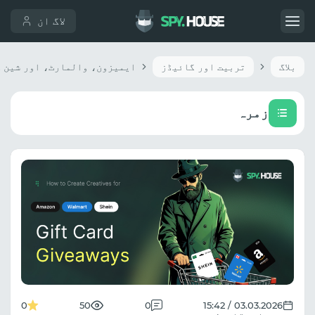
لاگ ان
بلاگ
تربیت اور گائیڈز
زمرہ
0
50
0
03.03.2026 / 15:42