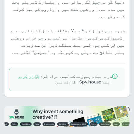
دنیا کی ہر چیز تک رسائی ہے، وایلمارٹ گھریلو بجٹ
میں مدد ہے، اور شین مفت میں وارڈروب کو نیا کرنے
کا موقع ہے۔
شروع میں کم از کم 5 سے 7 مختلف انداز آزمائیں۔ یاد
رکھیں: کبھی کبھی ایک عام سی تصویر، جو خراب روشنی
میں لی گئی ہو، کسی بہت مہنگے ڈیزائن سے زیادہ
بہتر نتائج دے دیتی ہے کیونکہ وہ "حقیقی" لگتی ہے۔
درجہ بندی چھوڑنے کے لیے، براہ کرم
لاگ ان کریں
اپنے Spy.house اکاؤنٹ میں