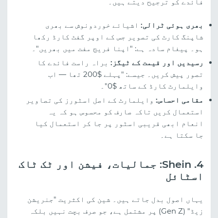
فائدے کو ترجیح دیتے ہیں۔
بھری ہوئی ٹرالی:
اشیائے خوردونوش سے بھری
شاپنگ کارٹ کی تصویر جس کے اوپر گفٹ کارڈ رکھا
ہو۔ پیغام سادہ ہے: "اپنا فریج مفت میں بھریں"۔
رسیدیں اور قیمت کے ٹیگز:
براہ راست فائدے کا
تصور پیش کریں۔ جیسے: "پہلے $200 تھا — اب
وایلمارٹ کارڈ کے ساتھ $0"۔
مقامی احساس:
وایلمارٹ کے اصل اسٹورز کی تصاویر
استعمال کریں تاکہ صارف کو محسوس ہو کہ یہ
انعام ابھی قریبی اسٹور پر جا کر استعمال کیا
جا سکتا ہے۔
4. Shein: جمالیات، فیشن اور ٹک ٹاک
اسٹائل
یہاں اصول بدل جاتے ہیں۔ شین کی اکثریت "جنریشن
زیڈ" (Gen Z) پر مشتمل ہے، جو صرف بچت نہیں بلکہ