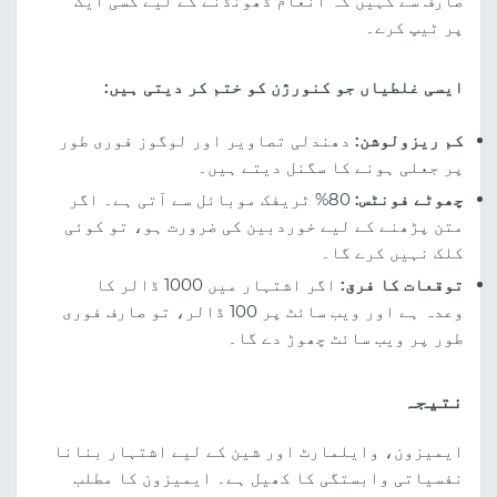
صارف سے کہیں کہ انعام ڈھونڈنے کے لیے کسی ایک
پر ٹیپ کرے۔
ایسی غلطیاں جو کنورژن کو ختم کر دیتی ہیں:
کم ریزولوشن:
دھندلی تصاویر اور لوگوز فوری طور
پر جعلی ہونے کا سگنل دیتے ہیں۔
چھوٹے فونٹس:
80% ٹریفک موبائل سے آتی ہے۔ اگر
متن پڑھنے کے لیے خوردبین کی ضرورت ہو، تو کوئی
کلک نہیں کرے گا۔
توقعات کا فرق:
اگر اشتہار میں 1000 ڈالر کا
وعدہ ہے اور ویب سائٹ پر 100 ڈالر، تو صارف فوری
طور پر ویب سائٹ چھوڑ دے گا۔
نتیجہ
ایمیزون، وایلمارٹ اور شین کے لیے اشتہار بنانا
نفسیاتی وابستگی کا کھیل ہے۔ ایمیزون کا مطلب