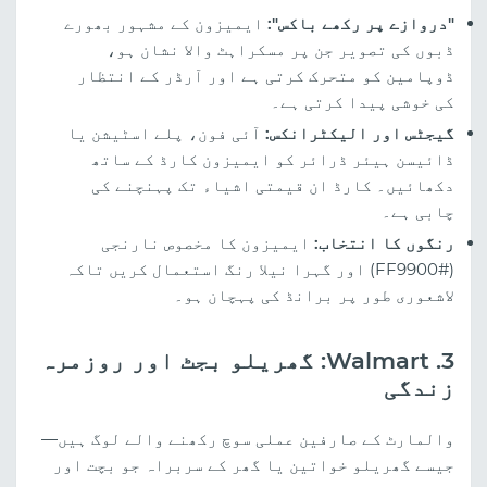
"دروازے پر رکھے باکس":
ایمیزون کے مشہور بھورے
ڈبوں کی تصویر جن پر مسکراہٹ والا نشان ہو،
ڈوپامین کو متحرک کرتی ہے اور آرڈر کے انتظار
کی خوشی پیدا کرتی ہے۔
گیجٹس اور الیکٹرانکس:
آئی فون، پلے اسٹیشن یا
ڈائیسن ہیئر ڈرائر کو ایمیزون کارڈ کے ساتھ
دکھائیں۔ کارڈ ان قیمتی اشیاء تک پہنچنے کی
چابی ہے۔
رنگوں کا انتخاب:
ایمیزون کا مخصوص نارنجی
(#FF9900) اور گہرا نیلا رنگ استعمال کریں تاکہ
لاشعوری طور پر برانڈ کی پہچان ہو۔
3. Walmart: گھریلو بجٹ اور روزمرہ
زندگی
والمارٹ کے صارفین عملی سوچ رکھنے والے لوگ ہیں—
جیسے گھریلو خواتین یا گھر کے سربراہ جو بچت اور