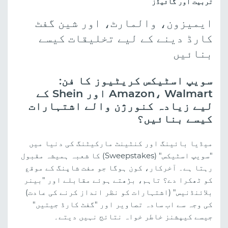
تربیت اور گائیڈز
ایمیزون، والمارٹ، اور شین گفٹ
کارڈ دینے کے لیے تخلیقات کیسے
بنائیں
سویپ اسٹیکس کریٹیوز کا فن:
Amazon، Walmart اور Shein کے
لیے زیادہ کنورژن والے اشتہارات
کیسے بنائیں؟
میڈیا بائینگ اور کنٹینٹ مارکیٹنگ کی دنیا میں
"سویپ اسٹیکس" (Sweepstakes) کا شعبہ ہمیشہ مقبول
رہتا ہے۔ آخرکار، کون ہوگا جو مفت شاپنگ کے موقع
کو ٹھکرا دے؟ تاہم، بڑھتے ہوئے مقابلے اور "بینر
بلائنڈنیس" (اشتہارات کو نظر انداز کرنے کی عادت)
کی وجہ سے اب سادہ تصاویر اور "گفٹ کارڈ جیتیں"
جیسے کیپشنز خاطر خواہ نتائج نہیں دیتے۔