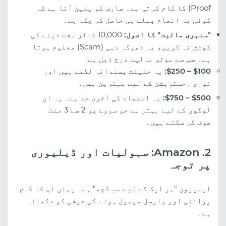
Proof) کا کام کرتی ہے۔ صارف کو یقین آتا ہے کہ
کوئی یہ انعام پہلے ہی حاصل کر چکا ہے۔
"سنہری مالیت" کا اصول:
10,000 ڈالر مفت دینے کی
کوشش نہ کریں، یہ دھوکہ دہی (Scam) معلوم ہوتا
ہے۔ سب سے موثر مالیت درج ذیل ہے:
$100 – $250:
یہ حقیقت پسندانہ لگتے ہیں اور
فوری رجسٹریشن کے لیے بہترین ہیں۔
$500 – $750:
یہ اعتماد کی آخری حد ہے۔ یہ ان
لوگوں کے لیے بہتر ہے جو سروے پر 2 سے 3 منٹ
صرف کر سکتے ہیں۔
2. Amazon: سہولیات اور ڈیلیوری
پر توجہ
ایمیزون "ہر ایک کے لیے سب کچھ" ہے۔ یہاں آپ کا کام
ورائٹی اور پارسل موصول ہونے کی خوشی کو دکھانا
ہے۔