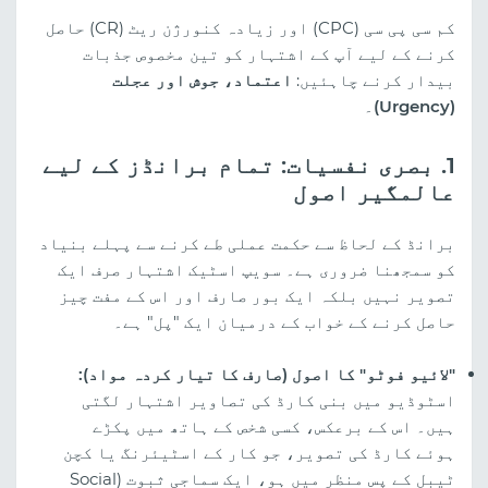
کم سی پی سی (CPC) اور زیادہ کنورژن ریٹ (CR) حاصل
کرنے کے لیے آپ کے اشتہار کو تین مخصوص جذبات
بیدار کرنے چاہئیں:
اعتماد، جوش اور عجلت
(Urgency)
۔
1. بصری نفسیات: تمام برانڈز کے لیے
عالمگیر اصول
برانڈ کے لحاظ سے حکمت عملی طے کرنے سے پہلے بنیاد
کو سمجھنا ضروری ہے۔ سویپ اسٹیک اشتہار صرف ایک
تصویر نہیں بلکہ ایک بور صارف اور اس کے مفت چیز
حاصل کرنے کے خواب کے درمیان ایک "پل" ہے۔
"لائیو فوٹو" کا اصول (صارف کا تیار کردہ مواد):
اسٹوڈیو میں بنی کارڈ کی تصاویر اشتہار لگتی
ہیں۔ اس کے برعکس، کسی شخص کے ہاتھ میں پکڑے
ہوئے کارڈ کی تصویر، جو کار کے اسٹیئرنگ یا کچن
ٹیبل کے پس منظر میں ہو، ایک سماجی ثبوت (Social