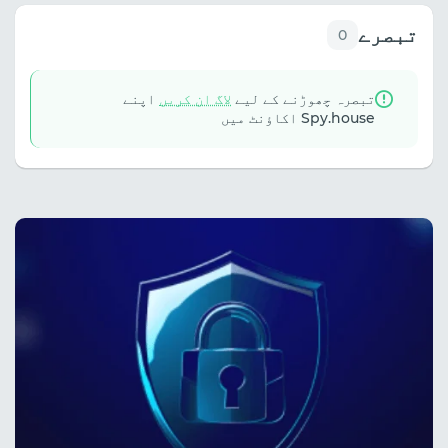
تبصرے
0
تبصرہ چھوڑنے کے لیے
لاگ ان کریں
اپنے
Spy.house اکاؤنٹ میں