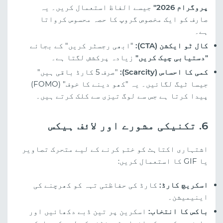
پروگرام 2026"
جیسے الفاظ استعمال کریں۔ یہ
صارف کو ایک مخصوص گروپ کا حصہ محسوس کرواتا
ہے۔
کال ٹو ایکشن (CTA):
"ابھی رجسٹر کریں" کے بجائے
"دستیابی چیک کریں"
زیادہ پرکشش لگتا ہے۔
کمی کا احساس (Scarcity):
"صرف 5 کارڈ باقی ہیں"
جیسا ٹیگ لگائیں۔ یہ "کھو دینے کا خوف" (FOMO)
پیدا کرتا ہے جس سے لوگ تیزی سے کلک کرتے ہیں۔
6. تکنیکی مشورے اور لائف ہیکس
اشتہاری اکتاہٹ کو ختم کرنے کے لیے متحرک تصاویر
یا GIF کا استعمال کریں:
اسکریچ کارڈ:
کارڈ کی حفاظتی تہہ کو کھرچنے کی
اینیمیشن۔
باکس کا انتخاب:
اسکرین پر تین ڈبے دکھائیں اور