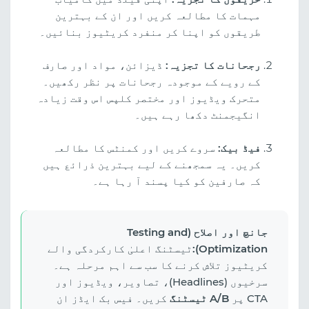
مہمات کا مطالعہ کریں اور ان کے بہترین
طریقوں کو اپنا کر منفرد کریٹیوز بنائیں۔
رجحانات کا تجزیہ:
ڈیزائن، مواد اور صارف
کے رویے کے موجودہ رجحانات پر نظر رکھیں۔
متحرک ویڈیوز اور مختصر کلپس اس وقت زیادہ
انگیجمنٹ دکھا رہے ہیں۔
فیڈ بیک:
سروے کریں اور کمنٹس کا مطالعہ
کریں۔ یہ سمجھنے کے لیے بہترین ذرائع ہیں
کہ صارفین کو کیا پسند آ رہا ہے۔
جانچ اور اصلاح (Testing and
Optimization):
ٹیسٹنگ اعلیٰ کارکردگی والے
کریٹیوز تلاش کرنے کا سب سے اہم مرحلہ ہے۔
سرخیوں (Headlines)، تصاویر، ویڈیوز اور
CTA پر
A/B ٹیسٹنگ
کریں۔ فیس بک ایڈز ان