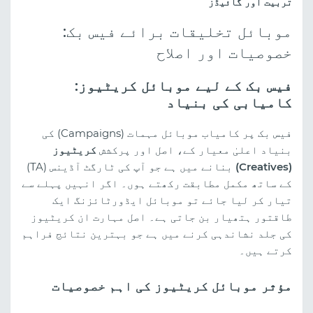
تربیت اور گائیڈز
موبائل تخلیقات برائے فیس بک:
خصوصیات اور اصلاح
فیس بک کے لیے موبائل کریٹیوز:
کامیابی کی بنیاد
فیس بک پر کامیاب موبائل مہمات (Campaigns) کی
بنیاد اعلیٰ معیار کے، اصل اور پرکشش
کریٹیوز
(Creatives)
بنانے میں ہے جو آپ کی ٹارگٹ آڈینس (TA)
کے ساتھ مکمل مطابقت رکھتے ہوں۔ اگر انہیں پہلے سے
تیار کر لیا جائے تو موبائل ایڈورٹائزنگ ایک
طاقتور ہتھیار بن جاتی ہے۔ اصل مہارت ان کریٹیوز
کی جلد نشاندہی کرنے میں ہے جو بہترین نتائج فراہم
کرتے ہیں۔
مؤثر موبائل کریٹیوز کی اہم خصوصیات