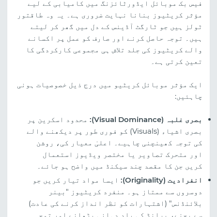
فیس بک موبائل ایڈورٹائزنگ میں کامیابی کے لیے
مؤثر کریٹیوز بنانا نہایت ضروری ہے۔ یہ وہ طاقتور
ٹولز ہیں جو ٹارگٹ آڈینس کے دل میں گھر کر لیتے
ہیں۔ توجہ حاصل کرنے اور صارف کو عمل پر اکسانے
والے کریٹیوز کی جلد تلاش ہی مجموعی کارکردگی کا
تعین کرتی ہے۔
ایک مؤثر موبائل کریٹیو میں درج ذیل خصوصیات ہونی
چاہئیں:
بصری غلبہ (Visual Dominance):
محدود اسکرین پر
بصری اشیاء (Visuals) کو فوری طور پر دیکھنے والے
کی توجہ کھینچنی چاہیے۔ اعلیٰ معیار کی، روشن
اور متحرک تصاویر یا مختصر ویڈیوز استعمال
کریں جن کا مقصد چند سیکنڈ میں واضح ہو جائے۔
انفرادیت (Originality):
ایسا مواد تیار کریں جو
دوسروں سے ممتاز ہو۔ منفرد کریٹیوز "بینر
بلائنڈنس" (اشتہارات کو نظر انداز کرنے کی عادت)
سے بچنے، برانڈ کی یاد دہانی بڑھانے اور توجہ