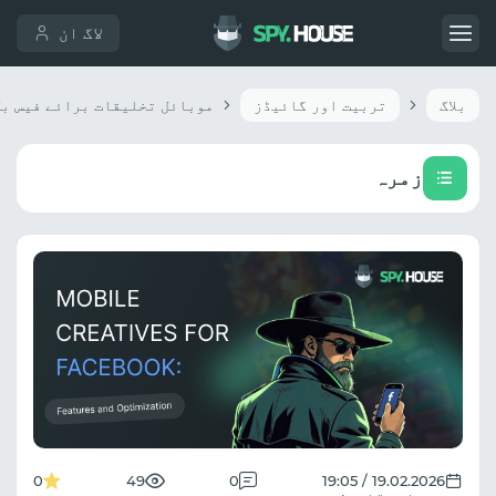
لاگ ان
بلاگ
تربیت اور گائیڈز
زمرہ
0
49
0
19.02.2026 / 19:05