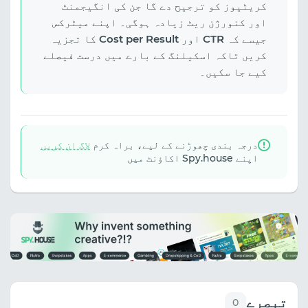
کریٹیوز کو ترجیح دے گا جن کی انگیجمنٹ
اور کنورژن ریٹ زیادہ ہوگی۔ اپنے میٹرکس
جیسے کہ
CTR
اور
Cost per Result
کا تجزیہ
کریں تاکہ اسکیلنگ کے بارے میں درست فیصلے
کیے جا سکیں۔
درجہ بندی چھوڑنے کے لیے، براہ کرم
لاگ ان کریں
اپنے Spy.house اکاؤنٹ میں
تبصرے
0