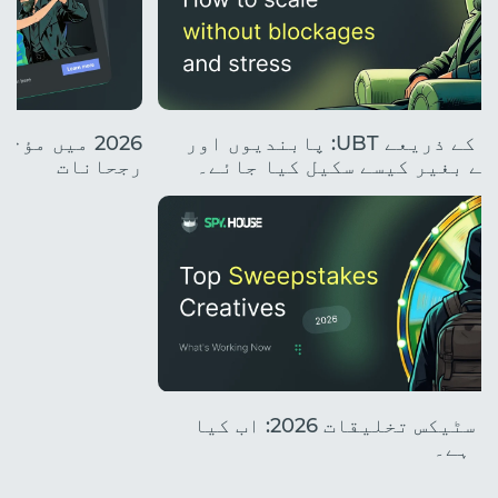
کلاؤڈ فونز کے ذریعے UBT: پابندیوں اور
2026 میں م
کے بغیر کیسے سکیل کیا جائے۔
رجحانات
ٹاپ سویپ اسٹیکس تخلیقات 2026: اب کیا
ا ہے۔