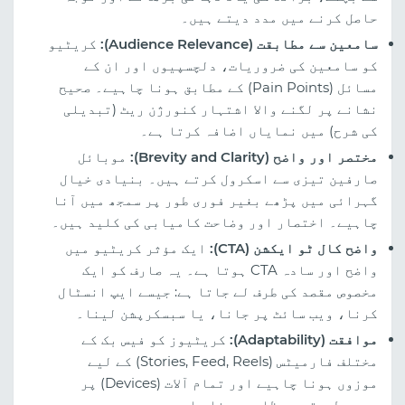
حاصل کرنے میں مدد دیتے ہیں۔
سامعین سے مطابقت (Audience Relevance):
کریٹیو
کو سامعین کی ضروریات، دلچسپیوں اور ان کے
مسائل (Pain Points) کے مطابق ہونا چاہیے۔ صحیح
نشانے پر لگنے والا اشتہار کنورژن ریٹ (تبدیلی
کی شرح) میں نمایاں اضافہ کرتا ہے۔
مختصر اور واضح (Brevity and Clarity):
موبائل
صارفین تیزی سے اسکرول کرتے ہیں۔ بنیادی خیال
گہرائی میں پڑھے بغیر فوری طور پر سمجھ میں آنا
چاہیے۔ اختصار اور وضاحت کامیابی کی کلید ہیں۔
واضح کال ٹو ایکشن (CTA):
ایک مؤثر کریٹیو میں
واضح اور سادہ CTA ہوتا ہے۔ یہ صارف کو ایک
مخصوص مقصد کی طرف لے جاتا ہے: جیسے ایپ انسٹال
کرنا، ویب سائٹ پر جانا، یا سبسکرپشن لینا۔
موافقت (Adaptability):
کریٹیوز کو فیس بک کے
مختلف فارمیٹس (Stories, Feed, Reels) کے لیے
موزوں ہونا چاہیے اور تمام آلات (Devices) پر
درست طریقے سے ظاہر ہونا چاہیے۔