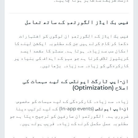
فیس بک ایڈز الگورتھم کے ساتھ تعامل
فیس بک ایڈز کے الگورتھم ان لوگوں کو اشتہارات
دکھا کر کام کرتے ہیں جن کے مطلوبہ ایکشن لینے کا
امکان سب سے زیادہ ہوتا ہے۔ سسٹم کا مقصد ایسے
کریٹیوز تلاش کرنا ہے جو مہم کے اہداف کی بنیاد پر
کارکردگی کو زیادہ سے زیادہ بڑھائیں۔
ان-ایپ ٹارگٹ ایونٹس کے لیے مہمات کی
اصلاح (Optimization)
زیادہ سے زیادہ کارکردگی کے لیے مہمات کو مخصوص
ان-ایپ ایونٹس
(In-app events) کے لیے ترتیب دینا
ضروری ہے۔ الگورتھم ان صارفین کو ترجیح دیتا ہے جو
مطلوبہ عمل مکمل کرنے کے زیادہ قریب ہوتے ہیں۔