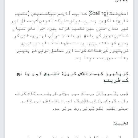
اسکیلنگ (Scaling) کے لیے آڈینس سیگمنٹیشن (تقسیم
کاری) ناگزیر ہے۔ یہ ٹولز ٹارگٹ آڈینس کو فعال اور
غیر فعال حصوں میں تقسیم کرتے ہیں۔ جب اعلیٰ معیار
کے کریٹیوز کی جانچ ہو جائے، تو آپ اپنی رسائی کو
وسیع کر سکتے ہیں۔ یہ نئے طبقات کے لیے بہترین
کریٹیوز کی شناخت کرنے اور مسلسل ترقی کو یقینی
بنانے میں مدد دیتا ہے۔
کریٹیوز کیسے تلاش کریں: تخلیق اور جانچ
کے طریقے
فیس بک موبائل مہمات میں مؤثر طریقے سے کام کرنے
والے کریٹیوز کی تلاش کے لیے ایک منظم اور کثیر
جہتی نقطہ نظر کی ضرورت ہوتی ہے۔
تخلیق:
حریفوں کا تجزیہ:
اپنی فیلڈ میں کامیاب