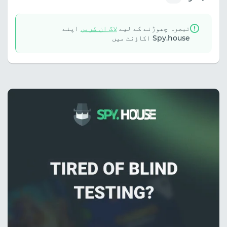
تبصرہ چھوڑنے کے لیے
لاگ ان کریں
اپنے
Spy.house اکاؤنٹ میں