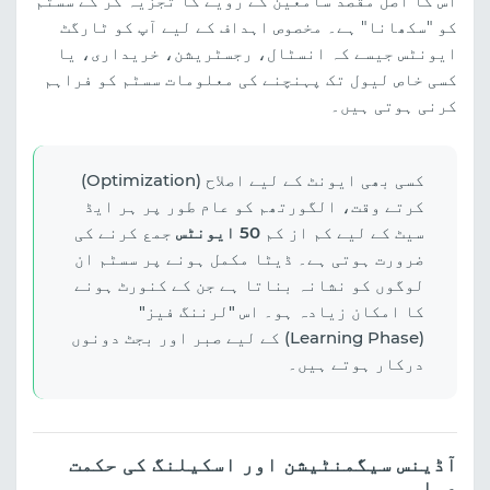
اس کا اصل مقصد سامعین کے رویے کا تجزیہ کر کے سسٹم
کو "سکھانا" ہے۔ مخصوص اہداف کے لیے آپ کو ٹارگٹ
ایونٹس جیسے کہ انسٹال، رجسٹریشن، خریداری، یا
کسی خاص لیول تک پہنچنے کی معلومات سسٹم کو فراہم
کرنی ہوتی ہیں۔
کسی بھی ایونٹ کے لیے اصلاح (Optimization)
کرتے وقت، الگورتھم کو عام طور پر ہر ایڈ
سیٹ کے لیے کم از کم
50 ایونٹس
جمع کرنے کی
ضرورت ہوتی ہے۔ ڈیٹا مکمل ہونے پر سسٹم ان
لوگوں کو نشانہ بناتا ہے جن کے کنورٹ ہونے
کا امکان زیادہ ہو۔ اس "لرننگ فیز"
(Learning Phase) کے لیے صبر اور بجٹ دونوں
درکار ہوتے ہیں۔
آڈینس سیگمنٹیشن اور اسکیلنگ کی حکمت
عملی