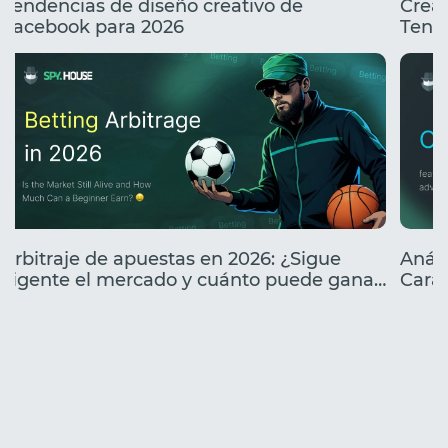
Tendencias de diseño creativo de
Creat
Facebook para 2026
Tend
Arbitraje de apuestas en 2026: ¿Sigue
Análi
vigente el mercado y cuánto puede ganar
Carac
un principiante?
lanz