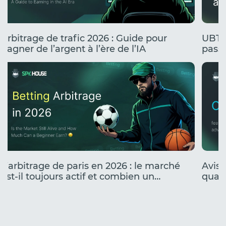
Arbitrage de trafic 2026 : Guide pour
UBT 
gagner de l’argent à l’ère de l’IA
passe
stress
L’arbitrage de paris en 2026 : le marché
Avis 
est-il toujours actif et combien un
quali
débutant peut-il gagner ?
camp