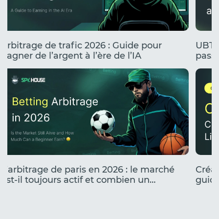
Arbitrage de trafic 2026 : Guide pour
UBT 
gagner de l’argent à l’ère de l’IA
passe
stress
L’arbitrage de paris en 2026 : le marché
Créat
est-il toujours actif et combien un
guide
débutant peut-il gagner ?