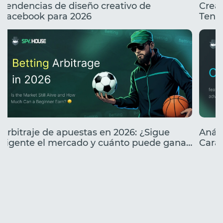
Tendencias de diseño creativo de
Creat
Facebook para 2026
Tend
Arbitraje de apuestas en 2026: ¿Sigue
Análi
vigente el mercado y cuánto puede ganar
Carac
un principiante?
lanz