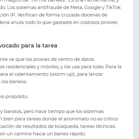
do. Los sistemas antifraude de Meta, Google y TikTok
ión IP. Verifican de forma cruzada docenas de
dena anula todo lo que gastaste en costosos proxies
uivocado para la tarea
nte ve que los proxies de centro de datos
s residenciales y móviles, y los usa para todo. Para la
 para el calentamiento (
warm-up
), para lanzar
 los baneos.
io propósito.
y baratos, pero hace tiempo que los sistemas
Los mejores sorteos creativos de
2026: qué funciona ahora
 bien para tareas donde el anonimato no es crítico:
ficación de resultados de búsqueda, tareas técnicas.
, son un camino hacia un baneo rápido.