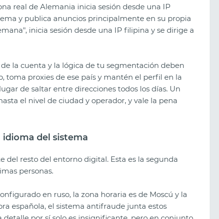
ona real de Alemania inicia sesión desde una IP
tema y publica anuncios principalmente en su propia
emana", inicia sesión desde una IP filipina y se dirige a
de la cuenta y la lógica de tu segmentación deben
o, toma proxies de ese país y mantén el perfil en la
gar de saltar entre direcciones todos los días. Un
asta el nivel de ciudad y operador, y vale la pena
el idioma del sistema
te del resto del entorno digital. Esta es la segunda
imas personas.
configurado en ruso, la zona horaria es de Moscú y la
ora española, el sistema antifraude junta estos
etalle por sí solo es insignificante, pero en conjunto