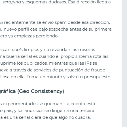
m,
scraping
y esquemas dudosos. Esa dirección llega a
. Si recientemente se envió spam desde esa dirección,
 tu nuevo perfil cae bajo sospecha antes de su primera
pero ya empiezas perdiendo.
ezcan
pools
limpios y no revendan las mismas
Una buena señal es cuando el propio sistema rota las
 suprime los duplicados, mientras que las IPs se
ueva a través de servicios de puntuación de fraude
liosa en ella. Toma un minuto y salva tu presupuesto.
gráfica (Geo Consistency)
res experimentados se queman. La cuenta está
o país, y los anuncios se dirigen a una tercera
ta es una señal clara de que algo no cuadra.