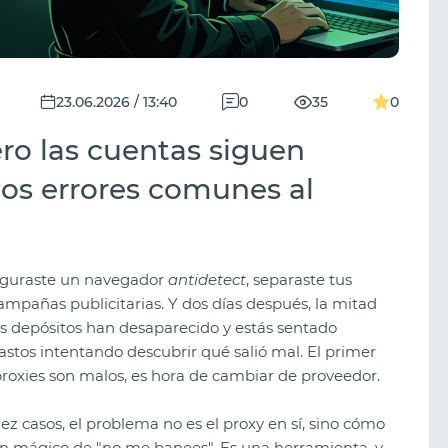
23.06.2026 / 13:40
0
35
0
ero las cuentas siguen
los errores comunes al
figuraste un navegador
antidetect
, separaste tus
campañas publicitarias. Y dos días después, la mitad
os depósitos han desaparecido y estás sentado
stos intentando descubrir qué salió mal. El primer
proxies son malos, es hora de cambiar de proveedor.
ez casos, el problema no es el proxy en sí, sino cómo
tón mágico de "no me banees". Es una herramienta, y