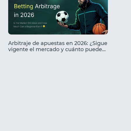
Arbitraje de apuestas en 2026: ¿Sigue
Análisi
vigente el mercado y cuánto puede
Caracte
ganar un principiante?
cómo l