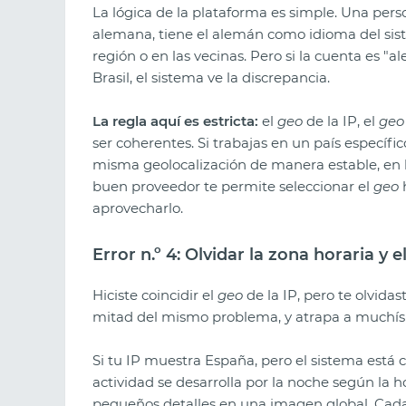
La lógica de la plataforma es simple. Una pers
alemana, tiene el alemán como idioma del sis
región o en las vecinas. Pero si la cuenta es "al
Brasil, el sistema ve la discrepancia.
La regla aquí es estricta:
el
geo
de la IP, el
geo
ser coherentes. Si trabajas en un país específic
misma geolocalización de manera estable, en lu
buen proveedor te permite seleccionar el
geo
h
aprovecharlo.
Error n.º 4: Olvidar la zona horaria y 
Hiciste coincidir el
geo
de la IP, pero te olvidas
mitad del mismo problema, y atrapa a muchís
Si tu IP muestra España, pero el sistema está 
actividad se desarrolla por la noche según la h
pequeños detalles en una imagen global. Cada d