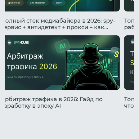
Полный стек медиабайера в 2026: spy-
Топо
сервис + антидетект + прокси – как
рабо
подружить инструменты
Арбитраж трафика в 2026: Гайд по
Топо
заработку в эпоху AI
что 