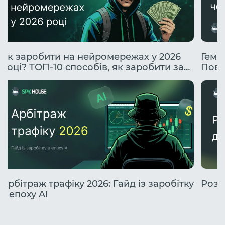
Як заробити на нейромережах у 2026
Гембл
році? ТОП-10 способів, як заробити за
Повн
допомогою ІІ.
проф
Арбітраж трафіку 2026: Гайд із заробітку
Розб
в епоху AI