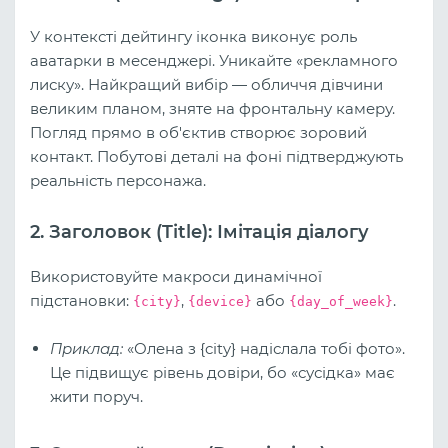
У контексті дейтингу іконка виконує роль
аватарки в месенджері. Уникайте «рекламного
лиску». Найкращий вибір — обличчя дівчини
великим планом, зняте на фронтальну камеру.
Погляд прямо в об'єктив створює зоровий
контакт. Побутові деталі на фоні підтверджують
реальність персонажа.
2. Заголовок (Title): Імітація діалогу
Використовуйте макроси динамічної
підстановки:
,
або
.
{city}
{device}
{day_of_week}
Приклад:
«Олена з {city} надіслала тобі фото».
Це підвищує рівень довіри, бо «сусідка» має
жити поруч.