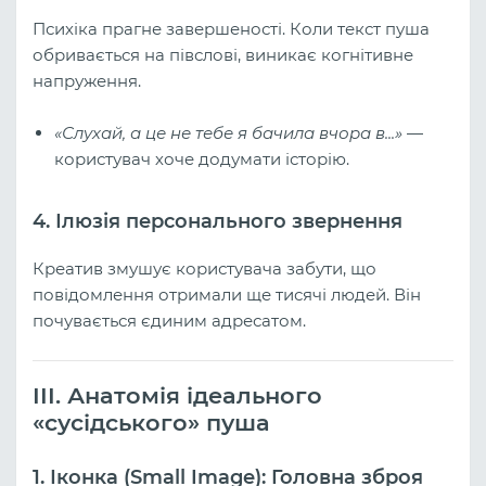
Психіка прагне завершеності. Коли текст пуша
обривається на півслові, виникає когнітивне
напруження.
«Слухай, а це не тебе я бачила вчора в...»
—
користувач хоче додумати історію.
4. Ілюзія персонального звернення
Креатив змушує користувача забути, що
повідомлення отримали ще тисячі людей. Він
почувається єдиним адресатом.
III. Анатомія ідеального
«сусідського» пуша
1. Іконка (Small Image): Головна зброя