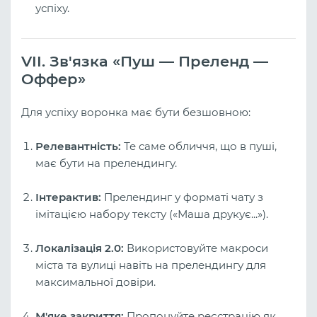
успіху.
VII. Зв'язка «Пуш — Преленд —
Оффер»
Для успіху воронка має бути безшовною:
Релевантність:
Те саме обличчя, що в пуші,
має бути на прелендингу.
Інтерактив:
Прелендинг у форматі чату з
імітацією набору тексту («Маша друкує...»).
Локалізація 2.0:
Використовуйте макроси
міста та вулиці навіть на прелендингу для
максимальної довіри.
М'яке закриття:
Пропонуйте реєстрацію як