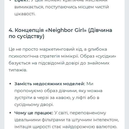
вимикається, поступаючись місцем чистій
цікавості.
4. Концепція «Neighbor Girl» (Дівчина
по сусідству)
Це не просто маркетинговий хід, а gлибока
психологічна стратегія мімікрії. Образ «сусідки»
базується на підсвідомій довірі до знайомих
типажів.
Замість недосяжних моделей:
Ми
пропонуємо образ дівчини, яку можна
зустріти в черзі за кавою, у ліфті або в
сусідньому дворі.
Чому це працює:
У світі, переповненому
ідеальними фільтрами та штучним інтелектом,
імітація щирості стає найдорожчою валютою.