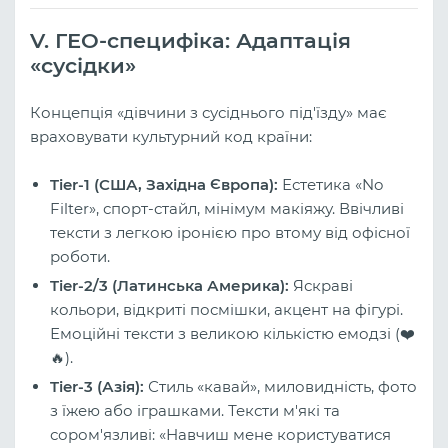
V. ГЕО-специфіка: Адаптація
«сусідки»
Концепція «дівчини з сусіднього під'їзду» має
враховувати культурний код країни:
Tier-1 (США, Західна Європа):
Естетика «No
Filter», спорт-стайл, мінімум макіяжу. Ввічливі
тексти з легкою іронією про втому від офісної
роботи.
Tier-2/3 (Латинська Америка):
Яскраві
кольори, відкриті посмішки, акцент на фігурі.
Емоційні тексти з великою кількістю емодзі (❤️
🔥).
Tier-3 (Азія):
Стиль «кавай», миловидність, фото
з їжею або іграшками. Тексти м'які та
сором'язливі: «Навчиш мене користуватися