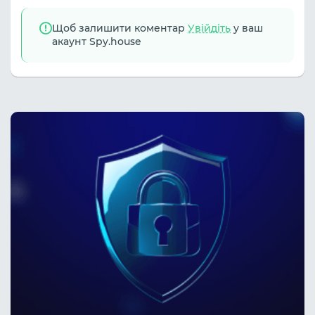
Щоб залишити коментар
Увійдіть
у ваш
акаунт Spy.house