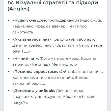
IV. Візуальні стратегії та підходи
(Angles)
«Нудьгуюча домогосподарка»:
Затишок, худі,
чашка чаю. Працює ввечері. Текст про
самотність.
«Активна містянка»:
Селфі в ліфті або авто.
Денний трафік. Текст: «Здається, я бачила тебе
біля ТЦ...».
«Нічний чат»:
Фото у напівтемряві. Короткі
заклики: «Не спиш? Мені нудно...».
«Помилка адресатом»:
«Ой, вибач, це не тобі...
Хоча чекай, а ти симпатичний!». Знімає
захисний бар'єр.
«Допомога у виборі»:
Дівчина перед
дзеркалом у двох сукнях. «Яка мені більше
пасує?».