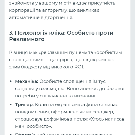
знайомств у вашому місті» видає присутність
корпорації та алгоритму, що викликає
автоматичне відторгнення.
3. Психологія кліка: Особисте проти
Рекламного
Різниця між «рекламним пушем» та «особистим
сповіщенням» — це прірва, що відокремлює
злив бюджету від високого ROI.
Механіка:
Особисте сповіщення імітує
соціальну взаємодію. Воно апелює до базової
потреби у спілкуванні та визнанні.
Тригер:
Коли на екрані смартфона спливає
повідомлення, оформлене як месенджер,
спрацьовує дофамінова петля: «Хтось написав
мені особисто».
Ефект:
У цей момент критичне мислення