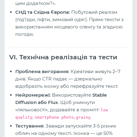
цим додатком?».
СНД та Східна Європа:
Побутовий реалізм
(під'їзди, ліфти, зимовий одяг). Прямі тексти з
використанням місцевого сленгу та згадкою
погоди.
VI. Технічна реалізація та тести
Проблема вигорання:
Креативи живуть 2–7
днів. Якщо CTR падає — дзеркально
відобразіть іконку або перефразуйте текст.
Нейромережі:
Використовуйте
Stable
Diffusion або Flux
. Щоб уникнути
«ляльковості», додавайте в промпт:
low
,
,
.
quality
smartphone photo
grainy
Тестування:
Завжди запускайте 3-5 різних
облич на одному тексті. Іконка — це 50%