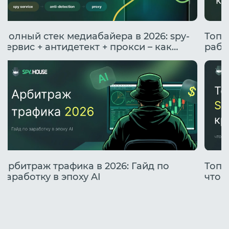
Полный стек медиабайера в 2026: spy-
Топо
сервис + антидетект + прокси – как
рабо
подружить инструменты
Арбитраж трафика в 2026: Гайд по
Топо
заработку в эпоху AI
что 