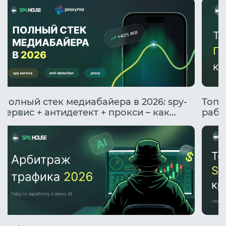
Полный стек медиабайера в 2026: spy-
Топо
сервис + антидетект + прокси – как
рабо
подружить инструменты