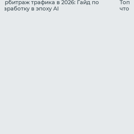
Арбитраж трафика в 2026: Гайд по
Топо
заработку в эпоху AI
что 