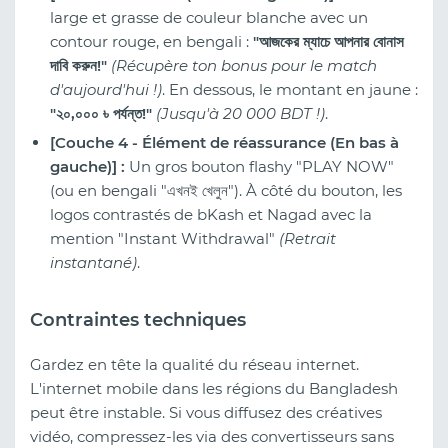
large et grasse de couleur blanche avec un
contour rouge, en bengali :
"আজকের ম্যাচে আপনার বোনাস
দাবি করুন!"
(Récupère ton bonus pour le match
d'aujourd'hui !)
. En dessous, le montant en jaune :
"২০,০০০ ৳ পর্যন্ত!"
(Jusqu'à 20 000 BDT !)
.
[Couche 4 - Élément de réassurance (En bas à
gauche)] :
Un gros bouton flashy "PLAY NOW"
(ou en bengali "এখনই খেলুন"). À côté du bouton, les
logos contrastés de bKash et Nagad avec la
mention "Instant Withdrawal"
(Retrait
instantané)
.
Contraintes techniques
Gardez en tête la qualité du réseau internet.
L'internet mobile dans les régions du Bangladesh
peut être instable. Si vous diffusez des créatives
vidéo, compressez-les via des convertisseurs sans