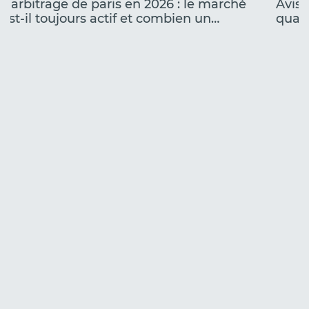
L’arbitrage de paris en 2026 : le marché
Avis 
est-il toujours actif et combien un
quali
débutant peut-il gagner ?
camp