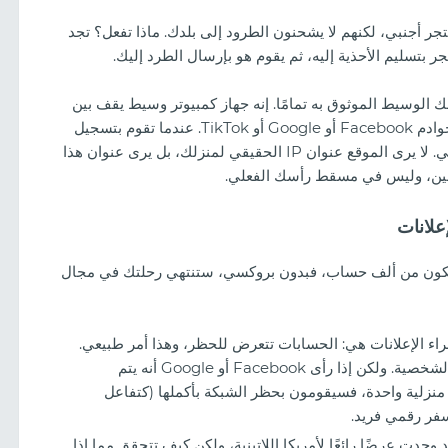
ر أجنبي، لكنهم لا يشحنون الطرود إلى بلدك. ماذا تفعل؟ تجد
ر بتسليم الأحذية إليه، ثم يقوم هو بإرسال الطرد إليك.
ك الوسيط الموثوق به تمامًا. إنه جهاز كمبيوتر وسيط يقف بين
متصفحك المضاد للاكتشاف (anti-detect browser) وخوادم Facebook أو Google أو TikTok. عندما تقوم بتسجيل
الدخول إلى حساب إعلاني، يذهب طلبك أولاً إلى البروكسي. لا يرى الموقع عنوان IP الحقيقي لمنزلك، بل يرى عنوان هذا
رلين، وليس في مسقط رأسك الفعلي.
تتكون من ألف حساب، فبدون بروكسي، ستنتهي رحلتك في مجال
ء الإعلانات هي: الحسابات تتعرض للحظر، وهذا أمر طبيعي.
 الميزات، جودة
لتشغيل حملات مربحة، تحتاج إلى العشرات من الملفات الشخصية. ولكن إذا رأى Facebook أو Google أنه يتم
ما الذي ينجح الآن
لوصول إلى 10 حسابات إعلانية مختلفة من شبكة Wi-Fi منزلية واحدة، فسيقومون بحظر الشبكة بأكملها (كتفاعل
فر رقمي فريد.
 وجدت عرضًا رائعًا لأمريكا اللاتينية، ولكن كيف تتحقق مما إذا