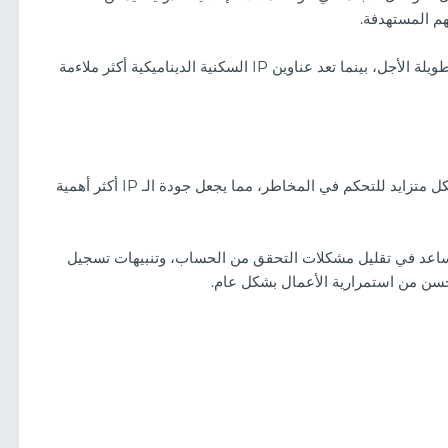
هم المستهدفة.
تعد عناوين IP السكنية الثابتة مثالية للعمليات المستقرة طويلة الأجل، بينما تعد عناوين IP السكنية الديناميكية أكثر ملاءمة
تمتلك العديد من المنصات عبر الإنترنت أنظمة صارمة بشكل متزايد للتحكم في المخاطر، مما يجعل جودة الـ IP أكثر أهمية
 بيئات IP مستقرة ونظيفة تساعد في تقليل مشكلات التحقق من الحساب، وتنبيهات تسجيل
حسن من استمرارية الأعمال بشكل عام.