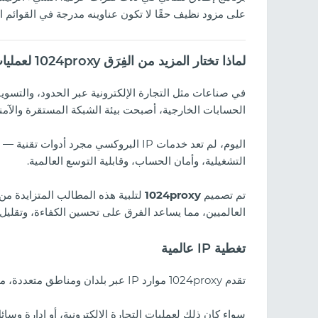
على مزود نظيف حقًا لا تكون عناوينه مدرجة في القوائم ا
لماذا تختار المزيد من الفِرَق 1024proxy لعمليات الأعمال العالمية
في صناعات مثل التجارة الإلكترونية عبر الحدود، والتسويق
الحسابات الخارجية، أصبحت بيئة الشبكة المستقرة والآمنة
اليوم، لم تعد خدمات IP البروكسي مجرد أ
التشغيلية، وأمان الحساب، وقابلية التوسع العالمية.
تم تصميم
1024proxy
العالميين، مما يساعد الفرق على تحسين الكفاءة، وتقليل ا
تغطية IP عالمية
تقدم 1024proxy موارد IP عبر بلدان ومناطق متعددة، مما يدعم مجموعة واسعة من سيناريوهات الأعمال.
سواء كان ذلك لعمليات التجارة الإلكترونية، أو إدارة وسائل