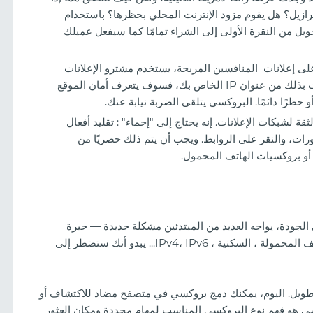
زيل؟ هل يقوم مزود الإنترنت المحلي بحظرها؟ باستخدام
يل من النقرة الأولى إلى الشراء تمامًا كما سيفعل عميلك
لى إعلانات المنافسين المربحة، يستخدم مشترو الإعلانات
خدمات التجسس ونصوص برمجية لجمع البيانات. إذا قمت بذلك من عنوان IP الخاص بك، فسوف يتعرف أمان الموقع
نظرة على تصميمات المقامرة على TikTok
ة لشبكات الإعلانات. إنه يحتاج إلى "إحماء" : تقليد أفعال
ات، والنقر على الروابط. ويجب أن يتم ذلك حصريًا من
ك لن تذهب بعيدًا بدون استبدال عنوان IP عالي الجودة، يواجه العديد من المبتدئين مشكلة جديدة — حيرة
الاختيار. السوق غارق في العروض: مراكز البيانات ، الهواتف المحمولة ، السكنية ، IPv4، IPv6... يبدو أنك ستضطر إلى
طويل. اليوم، يمكنك دمج بروكسي في متصفح مضاد للاكتشاف أو
يسي هو فهم نوع البروكسي المناسب لمهام محددة ومكان العثور