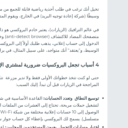
تخيل أنك ترغب في طلب أحذية رياضية قابلة للجمع من متج
وسيطًا (شركة إعادة توجيه البريد) في الخارج، ويقوم المتج
في عالم الترافيك (الزيارات)، يعتبر خادم البروكسي هو ذل
الوسيط، و"يعتقد" أنك متواجد، على سبيل المثال، في ب
4 أسباب تجعل البروكسيات ضرورية لمشتري الإعلانات
حتى لو كنت تتخذ خطواتك الأولى فقط ولا تدير مزرعة 
المراجحة في الزيارات قبل أن تبدأ. إليك السبب:
توسيع النطاق وتعدد الحسابات:
القاعدة الأساسية في شرا
جال المقامرة لعام
مراجعة كليكين (2026):
الزيارات، وكيفية إطلاق الحملات
ا
متسلسل). يسمح لك البروكسي بإعطاء كل حساب جواز س
اختبار مسارات التحويل بعيون المستخدمين المحليين:
لقد