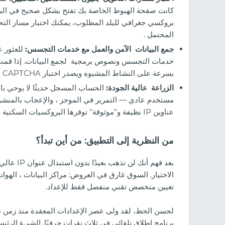
كانت صفحة الهبوط الخاصة بك تفتح بشكل صحيح في البرا
بروكسي جغرافي للبلد المطلوب، يمكنك اختبار مسار التحو
المحتمل .
جمع البيانات الآمن والعمل مع خدمات التجسس:
للعثور ع
بسرعة على النشاط المشبوه ويصدر اختبار CAPTCHA أو حظرًا دائمًا. البروكسي يتلقى الضربة نيابة عنك.
واتف السحابية: كيفية التوسع
الزراعة عالية الجودة:
الحساب المسجل حديثًا لا يوحي بالثق
مستخدم عادي — التمرير في الموجز ، والإعجاب بالمنشور
عناوين IP نظيفة و"موثوقة" توفرها البروكسيات السكنية أو بروكسيات الهاتف المحمول.
من النظرية إلى التطبيق: من أين تبدأ؟
بعد فهم أن
تعيين متخصص تقني منفصل فقط للإعداد.
لحسن الحظ، لقد ولى عصر الإعدادات المعقدة منذ زمن 
برنامج إطلاق تلقائي في ثلاث نقرات حرفيًا. الشيء الرئ