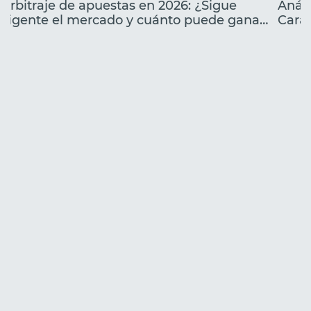
Arbitraje de apuestas en 2026: ¿Sigue
Análi
vigente el mercado y cuánto puede ganar
Carac
un principiante?
lanz