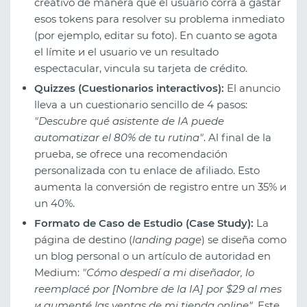
creativo de manera que el usuario corra a gastar
esos tokens para resolver su problema inmediato
(por ejemplo, editar su foto). En cuanto se agota
el límite и el usuario ve un resultado
espectacular, vincula su tarjeta de crédito.
Quizzes (Cuestionarios interactivos):
El anuncio
lleva a un cuestionario sencillo de 4 pasos:
"Descubre qué asistente de IA puede
automatizar el 80% de tu rutina"
. Al final de la
prueba, se ofrece una recomendación
personalizada con tu enlace de afiliado. Esto
aumenta la conversión de registro entre un 35% и
un 40%.
Formato de Caso de Estudio (Case Study):
La
página de destino (
landing page
) se diseña como
un blog personal o un artículo de autoridad en
Medium:
"Cómo despedí a mi diseñador, lo
reemplacé por [Nombre de la IA] por $29 al mes
и aumenté las ventas de mi tienda online"
. Este