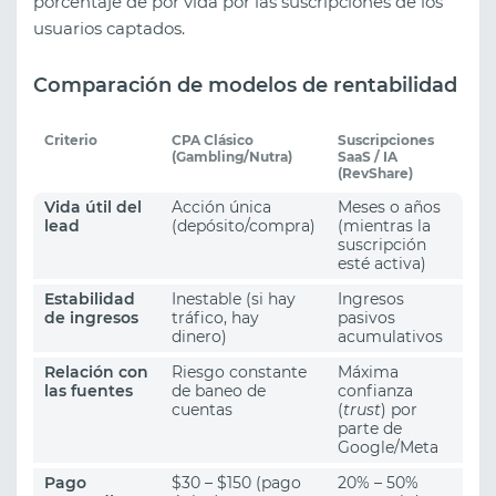
porcentaje de por vida por las suscripciones de los
usuarios captados.
Comparación de modelos de rentabilidad
Criterio
CPA Clásico
Suscripciones
(Gambling/Nutra)
SaaS / IA
(RevShare)
Vida útil del
Acción única
Meses o años
lead
(depósito/compra)
(mientras la
suscripción
esté activa)
Estabilidad
Inestable (si hay
Ingresos
de ingresos
tráfico, hay
pasivos
dinero)
acumulativos
Relación con
Riesgo constante
Máxima
las fuentes
de baneo de
confianza
cuentas
(
trust
) por
parte de
Google/Meta
Pago
$30 – $150 (pago
20% – 50%