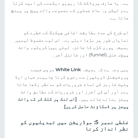
ہے۔ یا صارف پروڈکٹ کا ریویو دیکھنے کی امید کرتا
ہے، لیکن وہ عام جملوں کے مجموعے والے پیج پر پہنچ
جاتا ہے۔
اس طرح کی عدم مطابقت اضافی چیکنگ کے خطرے کو
نمایاں طور پر بڑھا دیتی ہے۔ اس لیے مضبوط ٹیمیں
ہمیشہ پوری کڑی کا جائزہ لیتی ہیں: کریٹو، وائٹ
پیج، فنل (funnel) اور فائنل آفر۔
یہی وجہ ہے کہ ہمیشہ
White Link
سروس جیسے
پروفیشنل ڈویلپرز سے رجوع کرنا چاہیے، جہاں ایڈ
پلیٹ فارمز کی تمام ضروریات کو مدنظر رکھا جاتا
ہے، اور آپ کی آفرز اور ضروریات کے مطابق وائٹ
پیجز بنائے جاتے ہیں۔
[اس لنک پر کلک کر کے وائٹ
پیجز پر ڈسکاؤنٹ حاصل کریں]
۔
غلطی نمبر 5: موڈریشن میں تبدیلیوں کو
نظر انداز کرنا