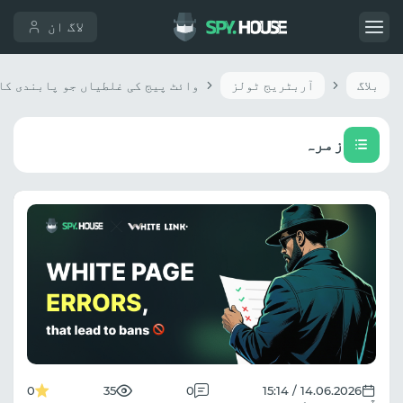
لاگ ان
بلاگ
آربٹریج ٹولز
زمرہ
0
35
0
14.06.2026 / 15:14