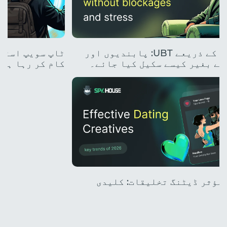
کلاؤڈ فونز کے ذریعے UBT: پابندیوں اور
کے بغیر کیسے سکیل کیا جائے۔
کام کر رہا ہے۔
میں مؤثر ڈیٹنگ تخلیقات: کلیدی