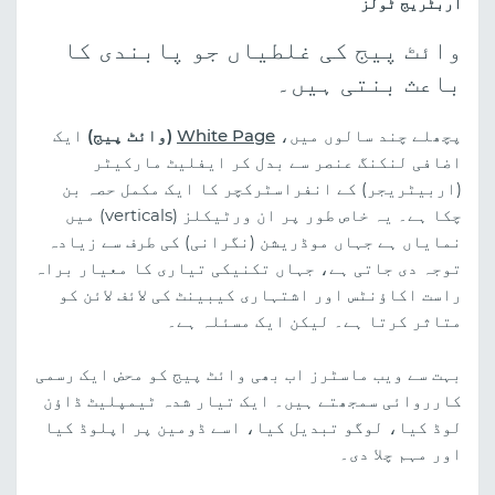
آربٹریج ٹولز
وائٹ پیج کی غلطیاں جو پابندی کا
باعث بنتی ہیں۔
پچھلے چند سالوں میں،
White Page
(وائٹ پیج)
ایک
اضافی لنکنگ عنصر سے بدل کر ایفلیٹ مارکیٹر
(اربیٹریجر) کے انفراسٹرکچر کا ایک مکمل حصہ بن
چکا ہے۔ یہ خاص طور پر ان ورٹیکلز (verticals) میں
نمایاں ہے جہاں موڈریشن (نگرانی) کی طرف سے زیادہ
توجہ دی جاتی ہے، جہاں تکنیکی تیاری کا معیار براہ
راست اکاؤنٹس اور اشتہاری کیبینٹ کی لائف لائن کو
متاثر کرتا ہے۔ لیکن ایک مسئلہ ہے۔
بہت سے ویب ماسٹرز اب بھی وائٹ پیج کو محض ایک رسمی
کارروائی سمجھتے ہیں۔ ایک تیار شدہ ٹیمپلیٹ ڈاؤن
لوڈ کیا، لوگو تبدیل کیا، اسے ڈومین پر اپلوڈ کیا
اور مہم چلا دی۔