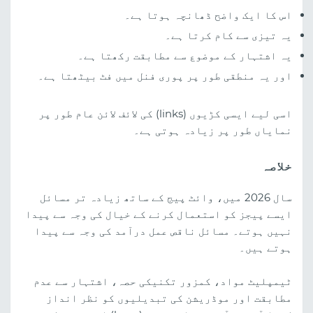
اس کا ایک واضح ڈھانچہ ہوتا ہے۔
یہ تیزی سے کام کرتا ہے۔
یہ اشتہار کے موضوع سے مطابقت رکھتا ہے۔
اور یہ منطقی طور پر پوری فنل میں فٹ بیٹھتا ہے۔
اسی لیے ایسی کڑیوں (links) کی لائف لائن عام طور پر
نمایاں طور پر زیادہ ہوتی ہے۔
خلاصہ
سال 2026 میں، وائٹ پیج کے ساتھ زیادہ تر مسائل
ایسے پیجز کو استعمال کرنے کے خیال کی وجہ سے پیدا
نہیں ہوتے۔ مسائل ناقص عمل درآمد کی وجہ سے پیدا
ہوتے ہیں۔
ٹیمپلیٹ مواد، کمزور تکنیکی حصہ، اشتہار سے عدم
مطابقت اور موڈریشن کی تبدیلیوں کو نظر انداز