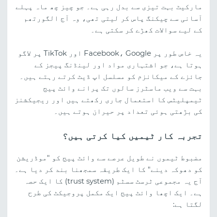
مارکیٹ بہت تیزی سے بدل رہی ہے۔ جو چیز چھ ماہ پہلے
آسانی سے چیکنگ پاس کر لیتی تھی، وہ آج الگورتھم
کے لیے سوالات کھڑے کر سکتی ہے۔
یہ خاص طور پر Facebook، Google اور TikTok پر لاگو
ہوتا ہے، جو اشتہاری مواد اور لینڈنگ پیجز کے
جائزے کے میکانزم کو مسلسل اپ ڈیٹ کرتے رہتے ہیں۔
بہت سے ویب ماسٹرز سالوں تک پرانے وائٹ پیج
ٹیمپلیٹس کا استعمال جاری رکھتے ہیں اور ریجیکشنز
کی بڑھتی ہوئی تعداد پر حیران ہوتے ہیں۔
تجربہ کار ٹیمیں کیا کرتی ہیں؟
مضبوط ٹیموں نے طویل عرصے سے وائٹ پیج کو "موڈریشن
کو دھوکہ دینے" کا ایک طریقہ سمجھنا بند کر دیا ہے۔
آج یہ مجموعی ٹرسٹ سسٹم (trust system) کا ایک حصہ
ہے۔ ایک اچھا وائٹ پیج ایک مکمل پروجیکٹ کی طرح
لگتا ہے: