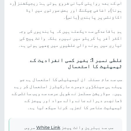
اس کے بعد روایتی کہانی شروع ہوتی ہے: ریجیکشنز (رد
ہونا)، اضافی چیکنگ اور بعض صورتوں میں ایڈ
اکاؤنٹس پر پابندی (بانس)۔
ہم باقاعدگی سے دیکھتے ہیں کہ پابندیوں کی وجہ
اکثر آفر یا کریٹو میں نہیں، بلکہ وائٹ پیج کی
تیاری میں ہونے والی غلطیوں میں چھپی ہوتی ہے۔
غلطی نمبر 1: بغیر کسی انفرادیت کے
ٹیمپلیٹ کا استعمال
سب سے عام مسئلہ ان ٹیمپلیٹس کا استعمال ہے جو
پہلے ہی سینکڑوں دوسرے مارکیٹرز استعمال کر رہے
ہیں۔ موڈریشن سسٹمز نے طویل عرصے سے ویب سائٹس کے
ڈھانچے، دہرائے جانے والے مواد اور پیجز کے
ٹیمپلیٹ عناصر کا تجزیہ کرنا سیکھ لیا ہے۔
سب سے بہترین وائٹ پیجز
White Link
سروس