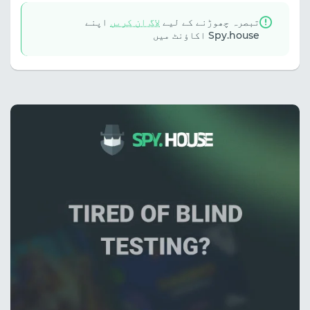
تبصرہ چھوڑنے کے لیے
لاگ ان کریں
اپنے
Spy.house اکاؤنٹ میں