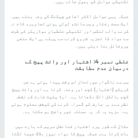
تکنیکی عوامل کو بھول جاتے ہیں۔
جبکہ یہی عوامل اکثر اضافی چیکنگ کی وجہ بنتے ہیں۔
ایک سست رفتار ویب سائٹ، ٹوٹی ہوئی تصاویر، کام نہ
کرنے والے لنکس اور تکنیکی غلطیاں موڈریٹر کی طرف
سے مواد کا تجزیہ شروع کرنے سے پہلے ہی ایک منفی
پروفائل بنا دیتی ہیں۔
غلطی نمبر 4: اشتہار اور وائٹ پیج کے
درمیان عدم مطابقت
سب سے ناگوار صورتحال اس وقت پیدا ہوتی ہے جب
کریٹو (اشتہار) کچھ اور وعدہ کرتا ہے اور وائٹ پیج
کچھ بالکل الگ دکھاتا ہے۔ ایڈ پلیٹ فارم کے نقطہ
نظر سے، یہ صارف کو گمراہ کرنے کی کوشش معلوم ہوتی
ہے۔ مزید یہ کہ یہ مسئلہ غیر واضح ہو سکتا ہے۔
مثال کے طور پر، اشتہار فنانشل سروس کے بارے میں
بات کرتا ہے، جبکہ پیج کا مواد نیوز بلاگ جیسا لگتا