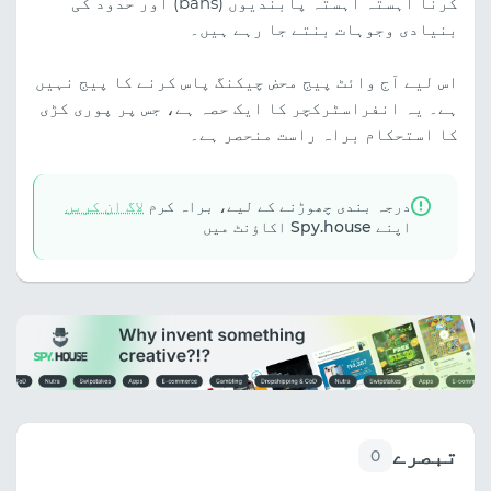
کرنا آہستہ آہستہ پابندیوں (bans) اور حدود کی
بنیادی وجوہات بنتے جا رہے ہیں۔
اس لیے آج وائٹ پیج محض چیکنگ پاس کرنے کا پیج نہیں
ہے۔ یہ انفراسٹرکچر کا ایک حصہ ہے، جس پر پوری کڑی
کا استحکام براہ راست منحصر ہے۔
درجہ بندی چھوڑنے کے لیے، براہ کرم
لاگ ان کریں
اپنے Spy.house اکاؤنٹ میں
تبصرے
0