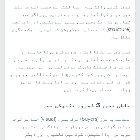
کبھی کبھی وائٹ پیج ایسا لگتا ہے جیسے اسے دس منٹ
میں تیار کیا گیا ہو۔ چند بے ترتیب پیراگراف،
تصاویر کا ایک مجموعہ، مبہم نیویگیشن اور ڈھانچے
(structure) کا فقدان۔ موڈریشن کے لیے یہ ایک سنگین
سگنل ہے۔
کسی بھی سائٹ کا ایک واضح موضوع ہونا چاہیے اور
صارف کو سمجھ آنا چاہیے کہ وہ کہاں آیا ہے۔ مزید یہ
کہ یہ صرف چیکنگ پاس کرنے کے لیے ہی اہم نہیں ہے۔
ایسے وائٹ پیجز کو اکثر سرچ انجن کے الگورتھم بہتر
طور پر قبول کرتے ہیں اور یہ ایڈ پلیٹ فارمز پر
زیادہ اعتماد پیدا کرتے ہیں۔
غلطی نمبر 3: کمزور تکنیکی حصہ
بہت سے بائرز (buyers) صرف بصری (visual) حصے پر توجہ
مرکوز کرتے ہیں۔ اس دوران وہ لوڈنگ کی رفتار،
موبائل ایڈاپٹیشن، کوڈ میں غلطیاں اور دیگر