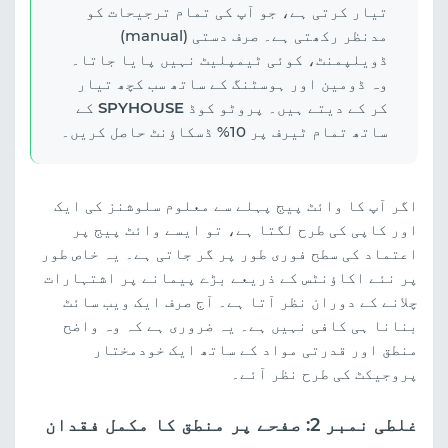
تیار کرتی ہے، جو آپ کی تمام ترجیحات کو
مدنظر رکھتی ہے۔ صرف دستی (manual)
ڈویلپمنٹ، کوئی ٹیمپلیٹ نہیں پایا جاتا۔
وہ ڈومین اور ہوسٹنگ کے ساتھ سب کچھ تیار
کر کے دیتے ہیں۔ پروٹو کوڈ
SPYHOUSE
کے
ساتھ تمام ٹیرف پر 10% ڈسکاؤنٹ حاصل کریں۔
اگر آپ کا وائٹ پیج پہلے سے معلوم سلوشنز کی ایک
اور کاپی کی طرح لگتا ہے، تو ایسے وائٹ پیج پر
اعتماد کی سطح فوری طور پر گر جاتی ہے۔ یہ خاص طور
پر نئے اکاؤنٹس کے ذریعے بڑے پیمانے پر اشتہارات
چلانے کے دوران نظر آتا ہے۔ آج صرف ایک ویب سائٹ
بنانا ہی کافی نہیں ہے۔ یہ ضروری ہے کہ وہ واضح
منطق اور قدرتی مواد کے ساتھ ایک خودمختار
پروجیکٹ کی طرح نظر آئے۔
غلطی نمبر 2: صفحے پر منطق کا مکمل فقدان