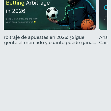
Arbitraje de apuestas en 2026: ¿Sigue
Análi
vigente el mercado y cuánto puede ganar
Carac
un principiante?
lanz