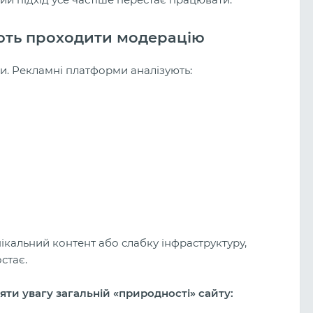
ють проходити модерацію
и. Рекламні платформи аналізують:
кальний контент або слабку інфраструктуру,
Арбітраж на беттинг у 2026 році: 
стає.
живий ринок і скільки можна
заробити новачкові?
яти увагу загальній «природності» сайту: