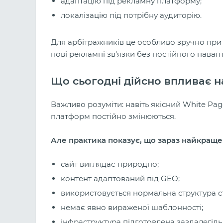
адаптацію під рекламну платформу;
локалізацію під потрібну аудиторію.
Для арбітражників це особливо зручно при
нові рекламні зв'язки без постійного наван
Що сьогодні дійсно впливає 
Важливо розуміти: навіть якісний White Pa
платформ постійно змінюються.
Але практика показує, що зараз найкраще 
сайт виглядає природно;
контент адаптований під GEO;
використовується нормальна структура с
немає явно вираженої шаблонності;
інфраструктура підготовлена заздалегідь