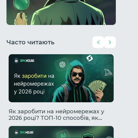
Часто читають
Чи
Як заробити на нейромережах у
Гемблі
2026 році? ТОП-10 способів, як
Повний
заробити за допомогою ІІ.
профіт