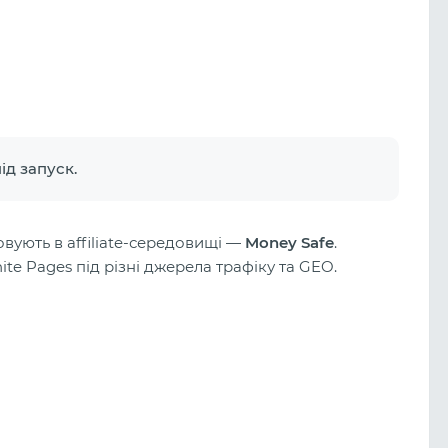
ід запуск.
овують в affiliate-середовищі —
Money Safe
.
te Pages під різні джерела трафіку та GEO.