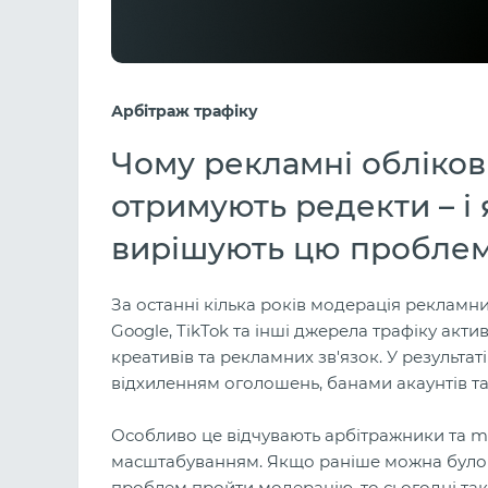
Арбітраж трафіку
Чому рекламні обліков
отримують редекти – і
вирішують цю пробле
За останні кілька років модерація рекламн
Google, TikTok та інші джерела трафіку акт
креативів та рекламних зв'язок. У результаті
відхиленням оголошень, банами акаунтів та
Особливо це відчувають арбітражники та me
масштабуванням. Якщо раніше можна було ш
проблем пройти модерацію, то сьогодні так