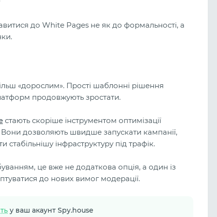
витися до White Pages не як до формальності, а
ки.
 більш «дорослим». Прості шаблонні рішення
латформ продовжують зростати.
e
стають скоріше інструментом оптимізації
. Вони дозволяють швидше запускати кампанії,
 стабільнішу інфраструктуру під трафік.
уванням, це вже не додаткова опція, а один із
аптуватися до нових вимог модерації.
іть
у ваш акаунт Spy.house