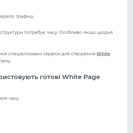
ерело трафіку.
раструктури потребує часу. Особливо якщо щодня
ися спеціалізовані сервіси для створення
White
ламу.
ристовують готові White Page
ія часу.