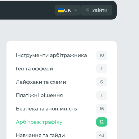
UK
Увійти
Інструменти арбітражника
10
Гео та оффери
1
Лайфхаки та схеми
6
Платіжні рішення
1
Безпека та анонімність
16
Арбітраж трафіку
12
Навчання та гайди
43