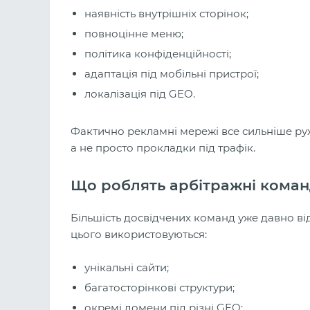
наявність внутрішніх сторінок;
повноцінне меню;
політика конфіденційності;
адаптація під мобільні пристрої;
локалізація під GEO.
Фактично рекламні мережі все сильніше рух
а не просто прокладки під трафік.
Що роблять арбітражні кома
Більшість досвідчених команд уже давно ві
цього використовуються:
унікальні сайти;
багатосторінкові структури;
окремі домени під різні GEO;