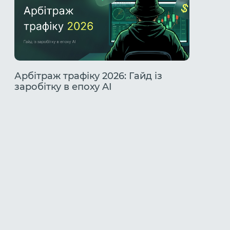
Арбітраж трафіку 2026: Гайд із
Розбір
заробітку в епоху AI
TikTok