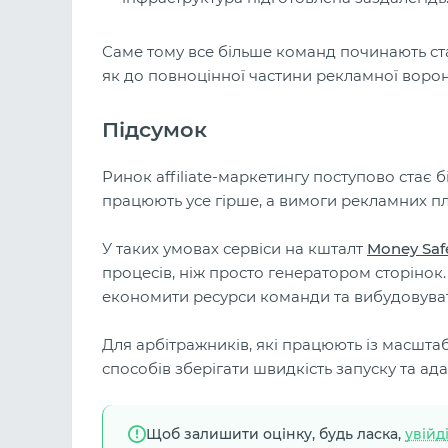
Саме тому все більше команд починають ста
як до повноцінної частини рекламної ворон
Підсумок
Ринок affiliate-маркетингу поступово стає
працюють усе гірше, а вимоги рекламних п
У таких умовах сервіси на кшталт
Money Saf
процесів, ніж просто генератором сторінок
економити ресурси команди та вибудовувати
Для арбітражників, які працюють із масштаб
способів зберігати швидкість запуску та ад
Щоб залишити оцінку, будь ласка,
увійд