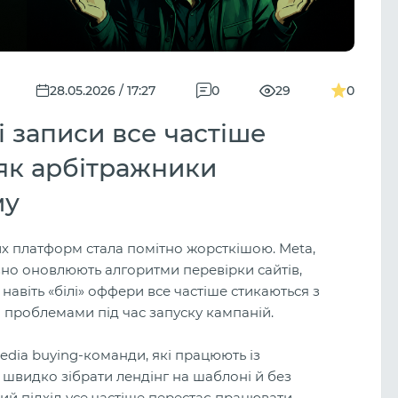
28.05.2026 / 17:27
0
29
0
і записи все частіше
 як арбітражники
му
их платформ стала помітно жорсткішою. Meta,
ивно оновлюють алгоритми перевірки сайтів,
 навіть «білі» оффери все частіше стикаються з
 проблемами під час запуску кампаній.
dia buying-команди, які працюють із
видко зібрати лендінг на шаблоні й без
ий підхід усе частіше перестає працювати.