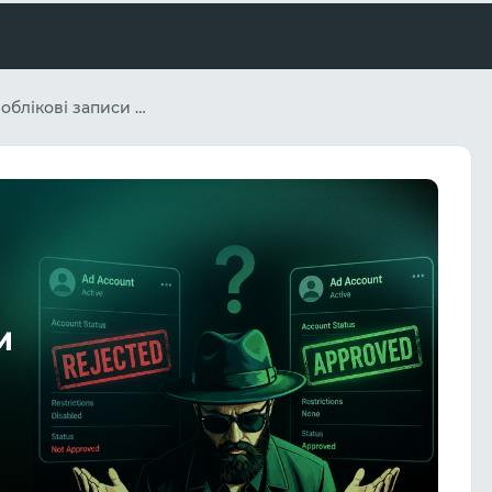
Чому рекламні облікові записи все частіше отримують редекти – і як арбітражники вирішують цю проблему