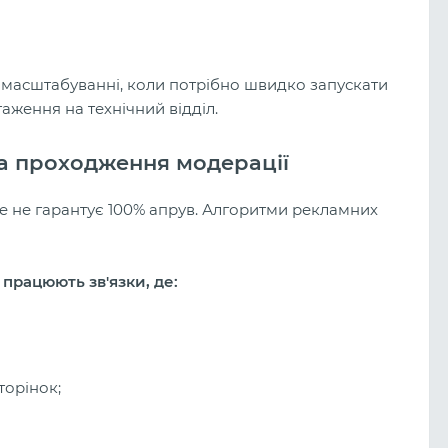
 масштабуванні, коли потрібно швидко запускати
таження на технічний відділ.
на проходження модерації
ge не гарантує 100% апрув. Алгоритми рекламних
працюють зв'язки, де:
торінок;
.