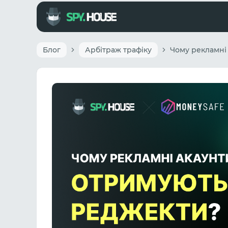
Блог
Арбітраж трафіку