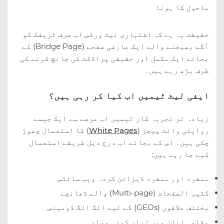
ماحول کا ہونا
حقیقت یہ ہے کہ اشتہاری نیٹ ورکس اب صرف ٹریفک کو
آگے بھیجنے والے ایک عارضی صفحے (Bridge Page) کے
بجائے ایک مکمل اور حقیقی پراڈکٹ کی جانچ کرنے کی
طرف بڑھ رہے ہیں۔
ایفی لیٹ ٹیمیں اب کیا کر رہی ہیں؟
زیادہ تر تجربہ کار ٹیمیں اب عرصے سے ایک جیسے
روایتی وائٹ پیجز (
White Pages
) کا استعمال چھوڑ
چکی ہیں۔ اس کے بجائے اب درج ذیل طریقے استعمال
کیے جا رہے ہیں:
منفرد اور منفرد ڈیزائن کردہ ویب سائٹس
کثیر الصفحات (Multi-page) والے ڈھانچے
مختلف علاقوں (GEOs) کے لیے الگ الگ ڈومینس
مقامی زبان میں تیار کردہ مواد