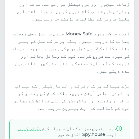
زیادہ میچور اور پروفیشنل ہو رہی ہے۔ سادہ اور
روایتی طریقے اب کام نہیں کر رہے، جبکہ اشتہاری
پلیٹ فارمز کے مطالبات بڑھتے جا رہے ہیں۔
ایسے حالات میں،
Money Safe
جیسی سروسز محض صفحات
بنانے کا ذریعہ نہیں، بلکہ بزنس کے عمل کو بہتر
بنانے کا ایک لازمی ٹول بن چکی ہیں۔ یہ سروسز مہمات
کو تیزی سے شروع کرنے، ٹیم کے وسائل بچانے اور
ٹریفک کے لیے ایک مستحکم انفراسٹرکچر بنانے میں
مدد دیتی ہیں۔
بڑے پیمانے پر کام کرنے والے مارکیٹرز کے لیے اب
یہ کوئی اضافی آپشن نہیں، بلکہ کام کی رفتار کو
برقرار رکھنے اور ماڈریشن کی نئی شرائط کے مطابق
خود کو ڈھالنے کا ایک بہترین طریقہ ہے۔
درجہ بندی چھوڑنے کے لیے، براہ کرم
لاگ ان کریں
اپنے Spy.house اکاؤنٹ میں