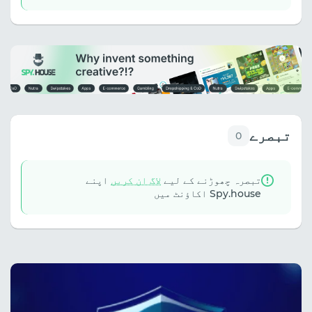
تبصرے
0
تبصرہ چھوڑنے کے لیے
لاگ ان کریں
اپنے
Spy.house اکاؤنٹ میں