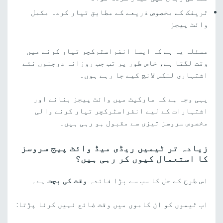
ٹریفک کے مخصوص ذریعے کے مطابق تیار کردہ مکمل
وائٹ پیجز
مسئلہ یہ ہے کہ ایسا انفراسٹرکچر تیار کرنے میں
وقت لگتا ہے، خاص طور پر تب جب روزانہ درجنوں نئے
اشتہاری لنکس لانچ کیے جا رہے ہوں۔
یہی وجہ ہے کہ مارکیٹ میں وائٹ پیجز بنانے اور
اشتہارات کے لیے انفراسٹرکچر تیار کرنے والی
مخصوص سروسز تیزی سے مقبول ہو رہی ہیں۔
زیادہ تر ٹیمیں ریڈی میڈ وائٹ پیج سروسز
کا استعمال کیوں کر رہی ہیں؟
اس طرح کے حل کا سب سے بڑا فائدہ
وقت کی بچت
ہے۔
اب ٹیموں کو ان کاموں میں وقت ضائع نہیں کرنا پڑتا: