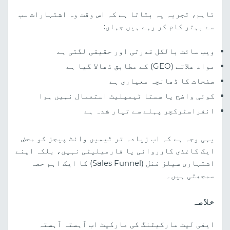
تاہم، تجربہ یہ بتاتا ہے کہ اس وقت وہ اشتہارات سب
سے بہتر کام کر رہے ہیں جہاں:
ویب سائٹ بالکل قدرتی اور حقیقی لگتی ہے
مواد علاقے (GEO) کے مطابق ڈھالا گیا ہے
صفحات کا ڈھانچہ معیاری ہے
کوئی واضح یا سستا ٹیمپلیٹ استعمال نہیں ہوا
انفراسٹرکچر پہلے سے تیار شدہ ہے
یہی وجہ ہے کہ اب زیادہ تر ٹیمیں وائٹ پیجز کو محض
ایک کاغذی کارروائی یا فارمیلیٹی نہیں، بلکہ اپنے
اشتہاری سیلز فنل (Sales Funnel) کا ایک اہم حصہ
سمجھتی ہیں۔
خلاصہ
ایفی لیٹ مارکیٹنگ کی مارکیٹ اب آہستہ آہستہ