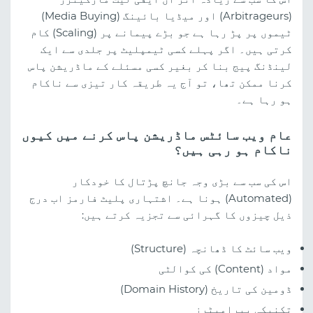
(Arbitrageurs) اور میڈیا بائینگ (Media Buying)
ٹیموں پر پڑ رہا ہے جو بڑے پیمانے پر (Scaling) کام
کرتی ہیں۔ اگر پہلے کسی ٹیمپلیٹ پر جلدی سے ایک
لینڈنگ پیج بنا کر بغیر کسی مسئلے کے ماڈریشن پاس
کرنا ممکن تھا، تو آج یہ طریقہ کار تیزی سے ناکام
ہو رہا ہے۔
عام ویب سائٹس ماڈریشن پاس کرنے میں کیوں
ناکام ہو رہی ہیں؟
اس کی سب سے بڑی وجہ جانچ پڑتال کا خودکار
(Automated) ہونا ہے۔ اشتہاری پلیٹ فارمز اب درج
ذیل چیزوں کا گہرائی سے تجزیہ کرتے ہیں:
ویب سائٹ کا ڈھانچہ (Structure)
مواد (Content) کی کوالٹی
ڈومین کی تاریخ (Domain History)
تکنیکی پیرامیٹرز