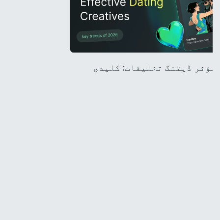
میں مؤثر ڈیٹنگ تخلیقات: کلیدی