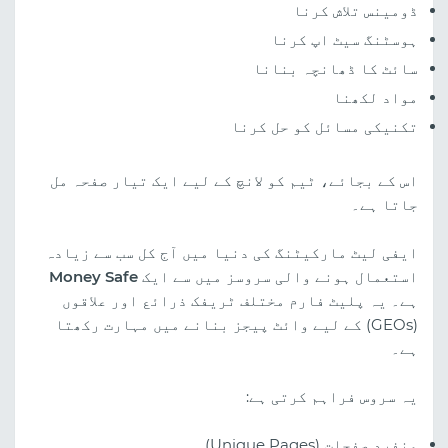
ڈومینس تلاش کرنا
ہوسٹنگ سیٹ اپ کرنا
سائٹ کا ڈھانچہ بنانا
مواد لکھنا
تکنیکی مسائل کو حل کرنا
اس کے بجائے، ٹیم کو لانچ کے لیے ایک تیار صفحہ مل
جاتا ہے۔
ایفی لیٹ مارکیٹنگ کی دنیا میں آج کل سب سے زیادہ
استعمال ہونے والی سروسز میں سے ایک
Money Safe
ہے۔ یہ پلیٹ فارم مختلف ٹریفک ذرائع اور علاقوں
(GEOs) کے لیے وائٹ پیجز بنانے میں مہارت رکھتا
ہے۔
یہ سروس فراہم کرتی ہے:
منفرد صفحات (Unique Pages)