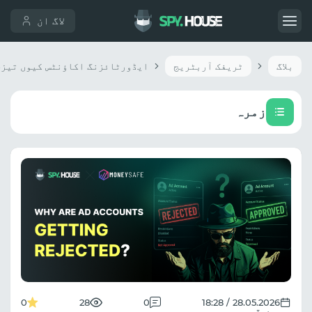
لاگ ان
بلاگ
ٹریفک آربٹریج
زمرہ
0
28
0
28.05.2026 / 18:28