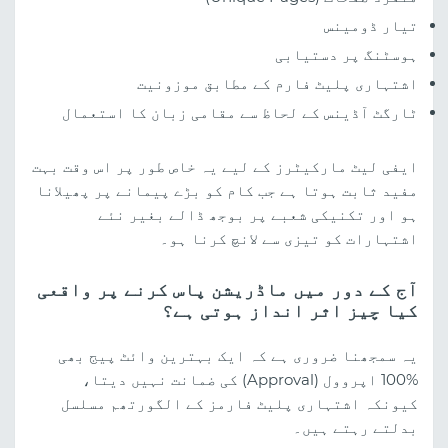
تیار ڈومینس
ہوسٹنگ پر دستیابی
اشتہاری پلیٹ فارم کے مطابق موزونیت
ٹارگٹ آڈینس کے لحاظ سے مقامی زبان کا استعمال
ایفی لیٹ مارکیٹرز کے لیے یہ خاص طور پر اس وقت بہت
مفید ثابت ہوتا ہے جب کام کو بڑے پیمانے پر پھیلانا
ہو اور تکنیکی شعبے پر بوجھ ڈالے بغیر نئے
اشتہارات کو تیزی سے لانچ کرنا ہو۔
آج کے دور میں ماڈریشن پاس کرنے پر واقعی
کیا چیز اثر انداز ہوتی ہے؟
یہ سمجھنا ضروری ہے کہ ایک بہترین وائٹ پیج بھی
%100 اپروول (Approval) کی ضمانت نہیں دیتا،
کیونکہ اشتہاری پلیٹ فارمز کے الگورتھم مسلسل
بدلتے رہتے ہیں۔