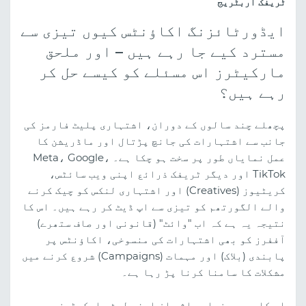
ٹریفک آربٹریج
ایڈورٹائزنگ اکاؤنٹس کیوں تیزی سے
مسترد کیے جا رہے ہیں – اور ملحق
مارکیٹرز اس مسئلے کو کیسے حل کر
رہے ہیں؟
پچھلے چند سالوں کے دوران، اشتہاری پلیٹ فارمز کی
جانب سے اشتہارات کی جانچ پڑتال اور ماڈریشن کا
عمل نمایاں طور پر سخت ہو چکا ہے۔ Meta، Google،
TikTok اور دیگر ٹریفک ذرائع اپنی ویب سائٹس،
کریٹیوز (Creatives) اور اشتہاری لنکس کو چیک کرنے
والے الگورتھم کو تیزی سے اپ ڈیٹ کر رہے ہیں۔ اس کا
نتیجہ یہ ہے کہ اب "وائٹ" (قانونی اور صاف ستھرے)
آففرز کو بھی اشتہارات کی منسوخی، اکاؤنٹس پر
پابندی (بلاک) اور مہمات (Campaigns) شروع کرنے میں
مشکلات کا سامنا کرنا پڑ رہا ہے۔
اس کا سب سے زیادہ اثر ان ایفی لیٹ مارکیٹرز