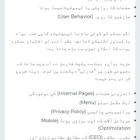
صفحات کا روایتی یا ٹیمپلیٹ جیسا ہونا
صارفین کا رویہ (User Behavior)
اگر سسٹم کو کوئی عام سا ٹیمپلیٹ، کاپی شدہ مواد
یا کمزور تکنیکی ڈھانچہ نظر آئے، تو اشتہار مسترد
ہونے کا امکان تیزی سے بڑھ جاتا ہے۔
مزید برآں، بہت سے پلیٹ فارمز نے اب ویب سائٹ کے
مجموعی طور پر "قدرتی" دیکھنے پر توجہ دینا شروع
کر دی ہے، جیسے:
اندرونی صفحات (Internal Pages) کی موجودگی
ایک مکمل مینو (Menu)
پرائیویسی پالیسی (Privacy Policy)
موبائل آلات کے لیے موزوں ہونا (Mobile
Optimization)
مقررہ علاقے (GEO) کے مطابق مقامی زبان اور