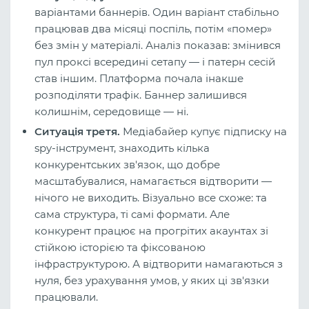
варіантами баннерів. Один варіант стабільно
працював два місяці поспіль, потім «помер»
без змін у матеріалі. Аналіз показав: змінився
пул проксі всередині сетапу — і патерн сесій
став іншим. Платформа почала інакше
розподіляти трафік. Баннер залишився
колишнім, середовище — ні.
Ситуація третя.
Медіабайер купує підписку на
spy-інструмент, знаходить кілька
конкурентських зв'язок, що добре
масштабувалися, намагається відтворити —
нічого не виходить. Візуально все схоже: та
сама структура, ті самі формати. Але
конкурент працює на прогрітих акаунтах зі
стійкою історією та фіксованою
інфраструктурою. А відтворити намагаються з
нуля, без урахування умов, у яких ці зв'язки
працювали.