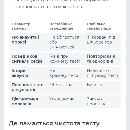
порівнювати тести між собою.
Параметр
Нестабільне
Стабільне
запуску
середовище
середовище
Гео акаунта і
Не збігаються
Фіксовані під
проксі
або
цільове гео
змінюються
Поведінкові
Різні при
Повторювані
сигнали сесій
кожному тесті
та однорідні
Історія
Не
Навмисно
акаунта
враховується
підтримується
Порівнянність
Обмежена
Висока
результатів
Діагностика
Ускладнена
Значно
провалів
простіша
Де ламається чистота тесту