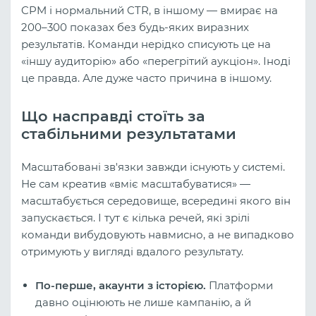
CPM і нормальний CTR, в іншому — вмирає на
200–300 показах без будь-яких виразних
результатів. Команди нерідко списують це на
«іншу аудиторію» або «перегрітий аукціон». Іноді
це правда. Але дуже часто причина в іншому.
Що насправді стоїть за
стабільними результатами
Масштабовані зв'язки завжди існують у системі.
Не сам креатив «вміє масштабуватися» —
масштабується середовище, всередині якого він
запускається. І тут є кілька речей, які зрілі
команди вибудовують навмисно, а не випадково
отримують у вигляді вдалого результату.
По-перше, акаунти з історією.
Платформи
давно оцінюють не лише кампанію, а й