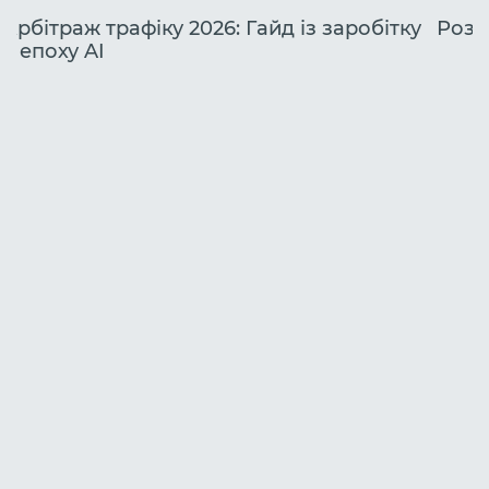
Арбітраж трафіку 2026: Гайд із заробітку
Розб
в епоху AI