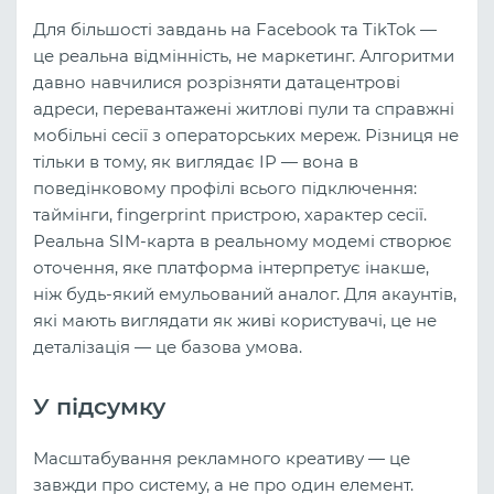
Для більшості завдань на Facebook та TikTok —
це реальна відмінність, не маркетинг. Алгоритми
давно навчилися розрізняти датацентрові
адреси, перевантажені житлові пули та справжні
мобільні сесії з операторських мереж. Різниця не
тільки в тому, як виглядає IP — вона в
поведінковому профілі всього підключення:
таймінги, fingerprint пристрою, характер сесії.
Реальна SIM-карта в реальному модемі створює
оточення, яке платформа інтерпретує інакше,
ніж будь-який емульований аналог. Для акаунтів,
які мають виглядати як живі користувачі, це не
деталізація — це базова умова.
У підсумку
Масштабування рекламного креативу — це
завжди про систему, а не про один елемент.