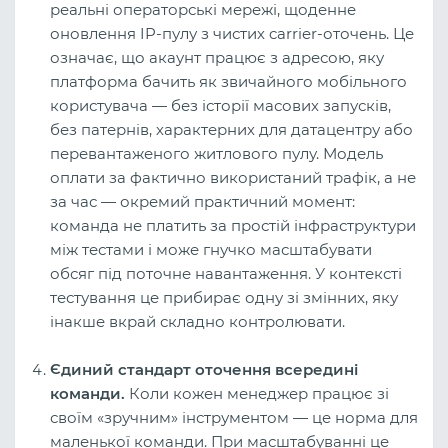
реальні операторські мережі, щоденне
оновлення IP-пулу з чистих carrier-оточень. Це
означає, що акаунт працює з адресою, яку
платформа бачить як звичайного мобільного
користувача — без історії масових запусків,
без патернів, характерних для датацентру або
перевантаженого житлового пулу. Модель
оплати за фактично використаний трафік, а не
за час — окремий практичний момент:
команда не платить за простій інфраструктури
між тестами і може гнучко масштабувати
обсяг під поточне навантаження. У контексті
тестування це прибирає одну зі змінних, яку
інакше вкрай складно контролювати.
Єдиний стандарт оточення всередині
команди.
Коли кожен менеджер працює зі
своїм «зручним» інструментом — це норма для
маленької команди. При масштабуванні це