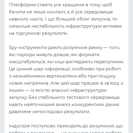
Платформи стають усе кращими в тому, щоб
бачити не лише контент, а й усе середовище
навколо нього. І що більший обсяг запусків, то
сильніше нестабільність інфраструктури впливає
на підсумкові результати.
Spy-інструменти дають розуміння ринку — того,
які підходи живуть довше, які формати
масштабуються, які ніші виглядають перегрітими.
Це цінний шар інформації, особливо при роботі
з незнайомими вертикалями або при пошуку
нових напрямків. Але цей шар працює в зв'язці з
іншим — із якістю власної інфраструктури
запуску. Без стабільного тестового середовища
навіть найточніший аналіз конкурентних даних
даватиме непослідовні результати.
Індустрія поступово приходить до розуміння, що
робота з рекламою — це значною мірою робота