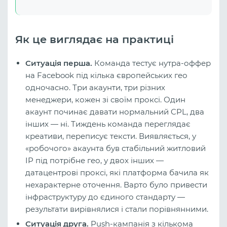
Як це виглядає на практиці
Ситуація перша.
Команда тестує нутра-оффер
на Facebook під кілька європейських гео
одночасно. Три акаунти, три різних
менеджери, кожен зі своїм проксі. Один
акаунт починає давати нормальний CPL, два
інших — ні. Тиждень команда переглядає
креативи, переписує тексти. Виявляється, у
«робочого» акаунта був стабільний житловий
IP під потрібне гео, у двох інших —
датацентрові проксі, які платформа бачила як
нехарактерне оточення. Варто було привести
інфраструктуру до єдиного стандарту —
результати вирівнялися і стали порівнянними.
Ситуація друга.
Push-кампанія з кількома