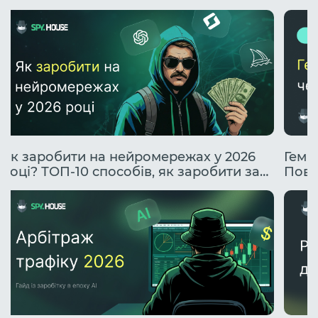
Як заробити на нейромережах у 2026
Гембл
році? ТОП-10 способів, як заробити за
Повн
допомогою ІІ.
проф