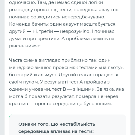
одночасно. Там, де немає єдиної логіки
розподілу проксі під тести, поведінка акаунтів
починає розходитися непередбачувано.
Команда бачить: один акаунт масштабується,
другий — ні, третій — незрозуміло. І починає
думати про креативи. А проблема лежить на
рівень нижче.
Часта схема виглядає приблизно так: один
менеджер змінює проксі між тестами «на льоту»,
бо старий «гальмує». Другий взагалі працює зі
своїм пулом. У результаті тест A пройшов з
одними умовами, тест B — з іншими. Зв'язка, яка
могла б показати результат, померла не через
креатив — просто середовище було іншим.
Ознаки того, що нестабільність
середовища впливає на тести: