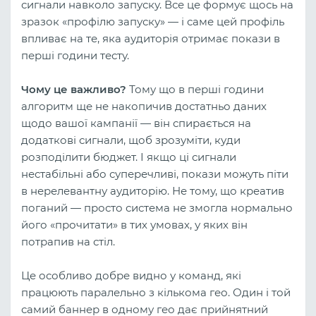
сигнали навколо запуску. Все це формує щось на
зразок «профілю запуску» — і саме цей профіль
впливає на те, яка аудиторія отримає покази в
перші години тесту.
Чому це важливо?
Тому що в перші години
алгоритм ще не накопичив достатньо даних
щодо вашої кампанії — він спирається на
додаткові сигнали, щоб зрозуміти, куди
розподілити бюджет. І якщо ці сигнали
нестабільні або суперечливі, покази можуть піти
в нерелевантну аудиторію. Не тому, що креатив
поганий — просто система не змогла нормально
його «прочитати» в тих умовах, у яких він
потрапив на стіл.
Це особливо добре видно у команд, які
працюють паралельно з кількома гео. Один і той
самий баннер в одному гео дає прийнятний