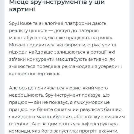
Місце spy-інструментів у цій
картині
Spy.House та аналогічні платформи дають
реальну цінність — доступ до патернів
масштабування, які вже працюють на ринку.
Можна подивитися, які формати, структури та
підходи найдовше залишаються в ротації, які
зв'язки конкуренти масштабують активно, як
змінюється поведінка рекламодавців усередині
конкретної вертикалі.
Але ось де починається нюанс, який часто
недооцінюють. Spy-інструмент показує,
що
працює — він не показує,
в яких умовах
це
працює. Ви бачите фінальний результат: баннер,
який довго масштабується, або зв'язку з високим
retention. Але за цим стоїть уся інфраструктура
команди, яка його запустила: прогріті акаунти,