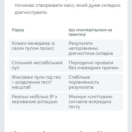
починає створювати хаос, який дуже складно
діагностувати.
Підхід
Що спостерігається на
практиці
Кожен менеджер зі
Результати
своїм пулом проксі
непорівнянні,
діагностика складна
Спільний нестабільний
Періодичні провали
пул
без очевидних причин
Фіксовані пули під гео
Стабільна
+ розділення тест/
порівнянність
масштаб
результатів
Реальні мобільні IP з
Мінімум «сміттєвих»
керованою ротацією
сигналів всередині
тесту