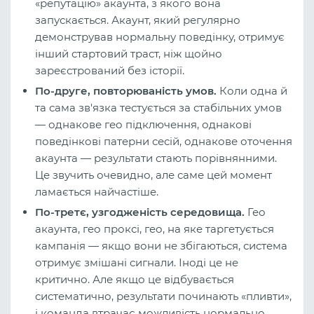
«репутацію» акаунта, з якого вона
запускається. Акаунт, який регулярно
демонстрував нормальну поведінку, отримує
інший стартовий траст, ніж щойно
зареєстрований без історії.
По-друге, повторюваність умов.
Коли одна й
та сама зв'язка тестується за стабільних умов
— однакове гео підключення, однакові
поведінкові патерни сесій, однакове оточення
акаунта — результати стають порівнянними.
Це звучить очевидно, але саме цей момент
ламається найчастіше.
По-третє, узгодженість середовища.
Гео
акаунта, гео проксі, гео, на яке таргетується
кампанія — якщо вони не збігаються, система
отримує змішані сигнали. Іноді це не
критично. Але якщо це відбувається
систематично, результати починають «пливти»,
і команда втрачає можливість нормально