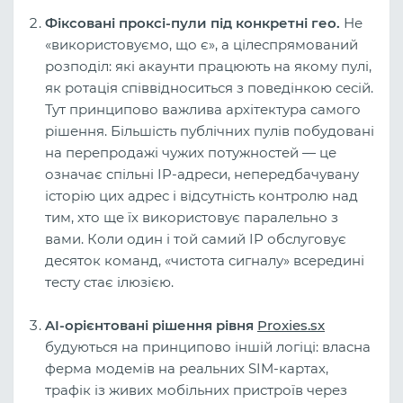
Фіксовані проксі-пули під конкретні гео.
Не
«використовуємо, що є», а цілеспрямований
розподіл: які акаунти працюють на якому пулі,
як ротація співвідноситься з поведінкою сесій.
Тут принципово важлива архітектура самого
рішення. Більшість публічних пулів побудовані
на перепродажі чужих потужностей — це
означає спільні IP-адреси, непередбачувану
історію цих адрес і відсутність контролю над
тим, хто ще їх використовує паралельно з
вами. Коли один і той самий IP обслуговує
десяток команд, «чистота сигналу» всередині
тесту стає ілюзією.
AI-орієнтовані рішення рівня
Proxies.sx
будуються на принципово іншій логіці: власна
ферма модемів на реальних SIM-картах,
трафік із живих мобільних пристроїв через