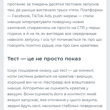
проганяє за тиждень десятки тестових запусків
там, де раніше вистачало трьох-п'яти. Платформи
— Facebook, TikTok Ads, push-мережі — стали
інакше інтерпретувати поведінку нових
кампаній, спираючись не просто на CTR у перші
години, а й на те, як виглядає все середовище
навколо запуску. І ось тут починається те, про що
говорять помітно рідше, ніж про самі креативи.
Тест — це не просто показ
Існує поширене оману, що тест — це момент,
коли система дивиться на креатив і вирішує,
хороший він чи ні. Насправді все влаштовано
інакше. Алгоритми не оцінюють креатив у
вакуумі. Вони оцінюють його в контексті: який
акаунт запускає, яке оточення у цього акаунта,
звідки йдуть сесії, наскільки стабільні поведінкові