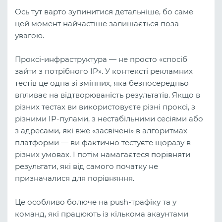
Ось тут варто зупинитися детальніше, бо саме
цей момент найчастіше залишається поза
увагою.
Проксі-инфраструктура — не просто «спосіб
зайти з потрібного IP». У контексті рекламних
тестів це одна зі змінних, яка безпосередньо
впливає на відтворюваність результатів. Якщо в
різних тестах ви використовуєте різні проксі, з
різними IP-пулами, з нестабільними сесіями або
з адресами, які вже «засвічені» в алгоритмах
платформи — ви фактично тестуєте щоразу в
різних умовах. І потім намагаєтеся порівняти
результати, які від самого початку не
призначалися для порівняння.
Це особливо болюче на push-трафіку та у
команд, які працюють із кількома акаунтами