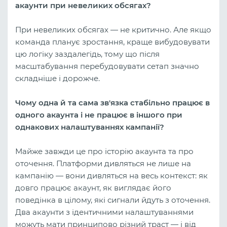
акаунти при невеликих обсягах?
При невеликих обсягах — не критично. Але якщо
команда планує зростання, краще вибудовувати
цю логіку заздалегідь, тому що після
масштабування перебудовувати сетап значно
складніше і дорожче.
Чому одна й та сама зв'язка стабільно працює в
одного акаунта і не працює в іншого при
однакових налаштуваннях кампанії?
Майже завжди це про історію акаунта та про
оточення. Платформи дивляться не лише на
кампанію — вони дивляться на весь контекст: як
довго працює акаунт, як виглядає його
поведінка в цілому, які сигнали йдуть з оточення.
Два акаунти з ідентичними налаштуваннями
можуть мати принципово різний траст — і від