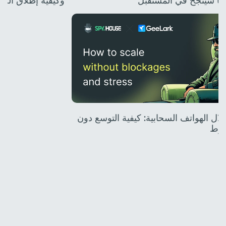
وما سينجح في المستقبل
وكيفية إطلاق الح
 خلال الهواتف السحابية: كيفية التوسع دون
غوط