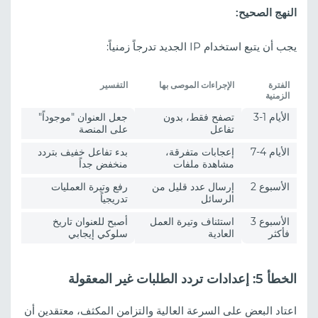
النهج الصحيح:
يجب أن يتبع استخدام IP الجديد تدرجاً زمنياً:
الفترة
الإجراءات الموصى بها
التفسير
الزمنية
الأيام 1-3
تصفح فقط، بدون
جعل العنوان "موجوداً"
تفاعل
على المنصة
الأيام 4-7
إعجابات متفرقة،
بدء تفاعل خفيف بتردد
مشاهدة ملفات
منخفض جداً
الأسبوع 2
إرسال عدد قليل من
رفع وتيرة العمليات
الرسائل
تدريجياً
الأسبوع 3
استئناف وتيرة العمل
أصبح للعنوان تاريخ
فأكثر
العادية
سلوكي إيجابي
الخطأ 5: إعدادات تردد الطلبات غير المعقولة
اعتاد البعض على السرعة العالية والتزامن المكثف، معتقدين أن