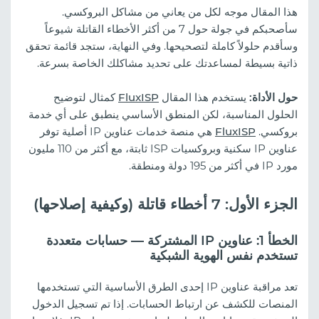
هذا المقال موجه لكل من يعاني من مشاكل البروكسي.
سأصحبكم في جولة حول 7 من أكثر الأخطاء القاتلة شيوعاً
وسأقدم حلولاً كاملة لتصحيحها. وفي النهاية، ستجد قائمة تحقق
ذاتية بسيطة لمساعدتك على تحديد مشاكلك الخاصة بسرعة.
حول الأداة:
يستخدم هذا المقال
FluxISP
كمثال لتوضيح
الحلول المناسبة، لكن المنطق الأساسي ينطبق على أي خدمة
بروكسي.
FluxISP
هي منصة خدمات عناوين IP أصلية توفر
عناوين IP سكنية وبروكسيات ISP ثابتة، مع أكثر من 110 مليون
مورد IP في أكثر من 195 دولة ومنطقة.
الجزء الأول: 7 أخطاء قاتلة (وكيفية إصلاحها)
الخطأ 1: عناوين IP المشتركة — حسابات متعددة
تستخدم نفس الهوية الشبكية
تعد مراقبة عناوين IP إحدى الطرق الأساسية التي تستخدمها
المنصات للكشف عن ارتباط الحسابات. إذا تم تسجيل الدخول