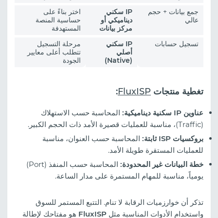
جمع بيانات + حجم
IP سكني
اختر بناءً على
عالي
ديناميكي أو
حساسية المنصة
مركز بيانات
المستهدفة
تسجيل حسابات
IP سكني
مرحلة التسجيل
أصلي
تتطلب أعلى معايير
(Native)
الجودة
تغطية منتجات
FluxISP
:
عناوين IP سكنية ديناميكية:
المحاسبة حسب الاستهلاك
(Traffic)، مناسبة للعمليات قصيرة الأمد ذات الحجم الكبير.
بروكسيات ISP ثابتة:
المحاسبة حسب العنوان، مناسبة
للعمليات المستقرة طويلة الأمد.
خطة البيانات غير المحدودة:
المحاسبة حسب المنفذ (Port)
يومياً، مناسبة للمهام المستمرة على مدار الساعة.
تذكر أن خوارزميات الرقابة لا تنام. التتبع المستمر للسوق
واستخدام الأدوات المناسبة مثل
FluxISP
هو مفتاحك لإطالة