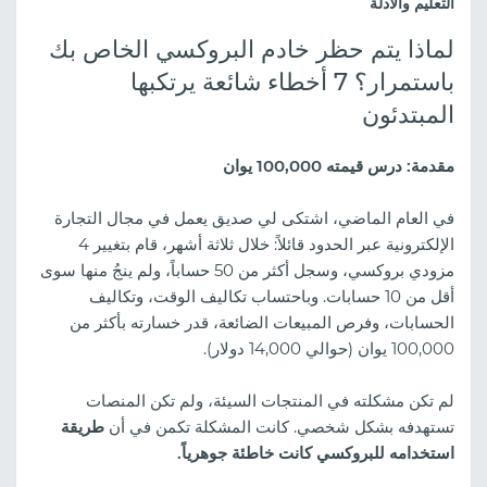
التعليم والأدلة
لماذا يتم حظر خادم البروكسي الخاص بك
باستمرار؟ 7 أخطاء شائعة يرتكبها
المبتدئون
مقدمة: درس قيمته 100,000 يوان
في العام الماضي، اشتكى لي صديق يعمل في مجال التجارة
الإلكترونية عبر الحدود قائلاً: خلال ثلاثة أشهر، قام بتغيير 4
مزودي بروكسي، وسجل أكثر من 50 حساباً، ولم ينجُ منها سوى
أقل من 10 حسابات. وباحتساب تكاليف الوقت، وتكاليف
الحسابات، وفرص المبيعات الضائعة، قدر خسارته بأكثر من
100,000 يوان (حوالي 14,000 دولار).
لم تكن مشكلته في المنتجات السيئة، ولم تكن المنصات
تستهدفه بشكل شخصي. كانت المشكلة تكمن في أن
طريقة
استخدامه للبروكسي كانت خاطئة جوهرياً.