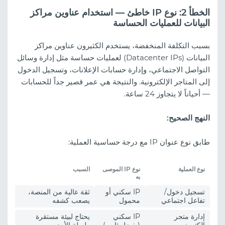
الخطأ 2: نوع IP خاطئ — استخدام عناوين مراكز
البيانات للعمليات الحساسة
بسبب التكلفة المنخفضة، يستخدم الكثيرون عناوين مراكز
البيانات (Datacenter IPs) لعمليات حساسة مثل إدارة وسائل
التواصل الاجتماعي، وإدارة حسابات الإعلانات، وتسجيل الدخول
إلى المتاجر الإلكترونية. والنتيجة هي عمر قصير جداً للحسابات
— أحياناً لا يتجاوز 24 ساعة.
النهج الصحيح:
طابق نوع عنوان IP مع درجة حساسية العملية:
نوع العملية
نوع IP الموصى
السبب
به
تسجيل دخول/
IP سكني أو
ثقة عالية من المنصة،
تفاعل اجتماعي
محمول
يصعب كشفه
إدارة متجر
IP سكني
يحتاج لبيئة مستقرة
إلكتروني
(يفضل ثابت)
طويلة الأمد