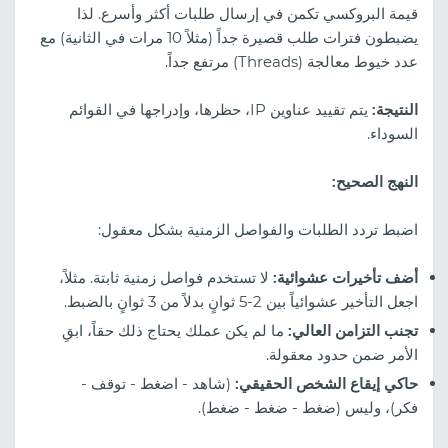
قيمة البروكسي تكمن في إرسال طلبات أكثر وأسرع. لذا
يضبطون فترات طلب قصيرة جداً (مثلاً 10 مرات في الثانية) مع
عدد خيوط معالجة (Threads) مرتفع جداً.
النتيجة:
يتم تقييد عناوين IP، حظرها، وإدراجها في القوائم
السوداء.
النهج الصحيح:
اضبط تردد الطلبات والفواصل الزمنية بشكل معقول:
أضف تأخيرات عشوائية:
لا تستخدم فواصل زمنية ثابتة. مثلاً،
اجعل التأخير عشوائياً بين 2-5 ثوانٍ بدلاً من 3 ثوانٍ بالضبط.
تجنب التزامن العالي:
ما لم يكن عملك يحتاج ذلك حقاً، ابقِ
الأمر ضمن حدود معقولة.
حاكي إيقاع الشخص الحقيقي:
(شاهد - اضغط - توقف -
فكر)، وليس (ضغط - ضغط - ضغط).