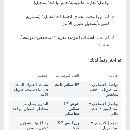
تواصل/تجارة إلكترونية/جمع بيانات/تسجيل)
كم من الوقت تحتاج الحسابات للعمل؟ (مشاريع
قصيرة/تشغيل طويل الأمد)
كم عدد الطلبات اليومية تقريباً؟ (منخفض/متوسط/
عالي)
ثم اختر وفقاً لذلك:
إجاباتك
الحل الموصى به
التفسير
تواصل اجتماعي +
IP سكني ثابت
يساعد العنوان الثابت
أمد طويل + حجم
في بناء سمعة طويلة
منخفض
الأمد
تواصل اجتماعي +
حوض IP
التدوير يقلل من
أمد قصير + حجم
سكني
مخاطر العنوان الواحد
عالي
ديناميكي
متجر إلكتروني +
بروكسي ISP
يحتاج بيئة تسجيل
أمد طويل
ثابت
دخول مستقرة