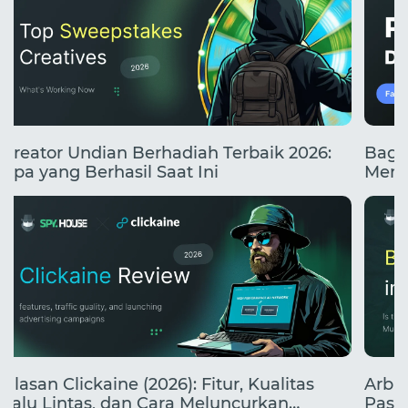
Kreator Undian Berhadiah Terbaik 2026:
Baga
Apa yang Berhasil Saat Ini
Mend
Ulasan Clickaine (2026): Fitur, Kualitas
Arbit
Lalu Lintas, dan Cara Meluncurkan
Pasa