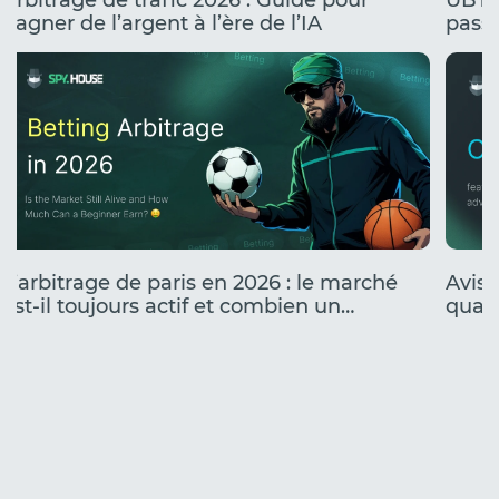
Arbitrage de trafic 2026 : Guide pour
UBT 
gagner de l’argent à l’ère de l’IA
passe
stress
L’arbitrage de paris en 2026 : le marché
Avis 
est-il toujours actif et combien un
quali
débutant peut-il gagner ?
camp