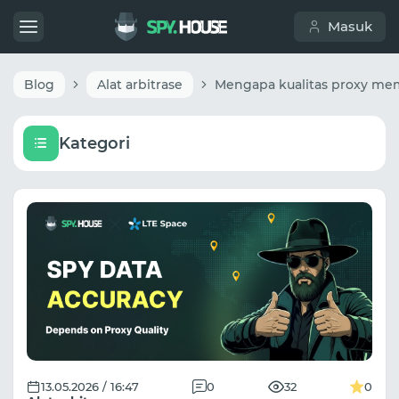
Masuk
Blog
Alat arbitrase
Kategori
13.05.2026 / 16:47
0
32
0