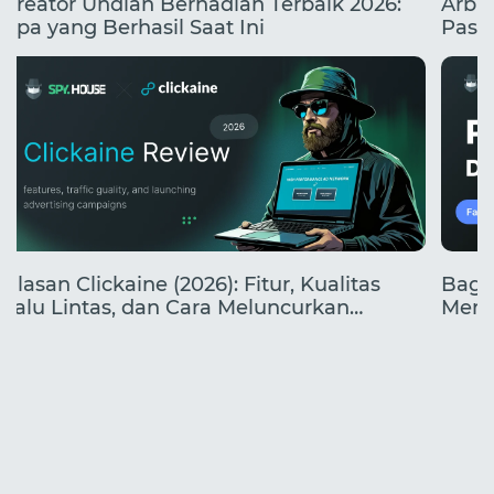
Kreator Undian Berhadiah Terbaik 2026:
Arbit
Apa yang Berhasil Saat Ini
Pasa
yang
Ulasan Clickaine (2026): Fitur, Kualitas
Baga
Lalu Lintas, dan Cara Meluncurkan
Mend
Kampanye