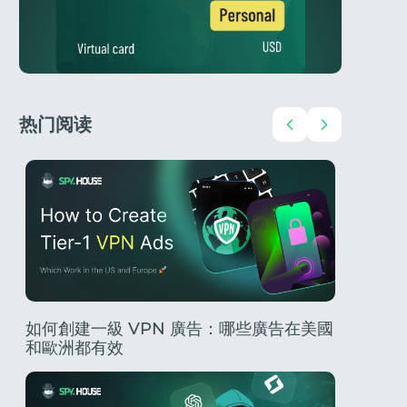
热门阅读
？
如何創建一級 VPN 廣告：哪些廣告在美國
202
和歐洲都有效
南