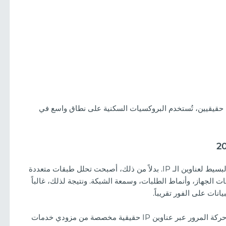
نظرة على تصميمات المقامرة على TikTok
حقيقيين، تُستخدم البروكسيات السكنية على نطاق واسع في
لم تعد أنظمة مكافحة البوتات الحديثة تعتمد على الحظر البسيط لعناوين الـ IP. بدلاً من ذلك، أصبحت تحلل طبقات متعددة
لجهاز، وأنماط الطلبات، وسمعة الشبكة. ونتيجة لذلك، غالباً
انات على الفور تقريباً.
تحل البروكسيات السكنية هذه المشكلة عن طريق توجيه حركة المرور عبر عناوين IP حقيقية مخصصة من مزودي خدمات