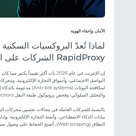
الأمان وإخفاء الهوية
RapidProxy الشركات على التوسع بشكل آمن؟
إن الإنترنت في عام 2026 بات أكثر تقي
التواصل الاجتماعي، وأسواق التجارة الإلكترونية، ومحركا
والتحليل السلوكي، وفحص بروتوكول طبقة النقل (TLS inspection)، وتقييم سمعة عنوان الـ IP في الوقت الفعلي.
بيانات الذكاء الاصطناعي، وأتمتة التجارة الإلكترونية، وإ
النطاق (Web scraping)، أصبح الحفاظ على وصول مستقر إلى المنصات عبر الإنترنت أمراً يزداد صعوبة يوماً بعد يوم.