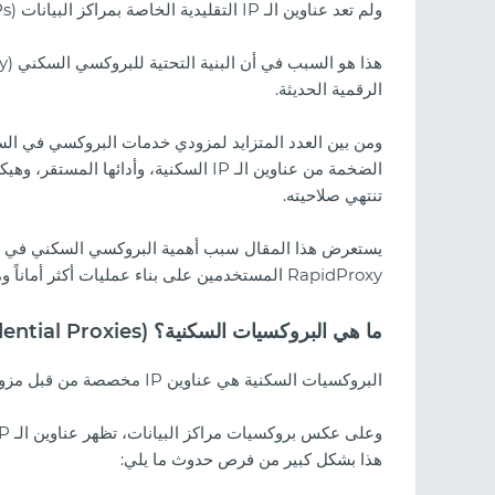
ولم تعد عناوين الـ IP التقليدية الخاصة بمراكز البيانات (Datacenter IPs) كافية.
الرقمية الحديثة.
ومن بين العدد المتزايد لمزودي خدمات البروكسي في 
تنتهي صلاحيته.
RapidProxy المستخدمين على بناء عمليات أكثر أماناً وموثوقية عبر الإنترنت.
ما هي البروكسيات السكنية؟ (Residential Proxies)
البروكسيات السكنية هي عناوين IP مخصصة من قبل مزودي خدمات إنترنت حقيقيين (ISPs) لأجهزة سكنية فعلية.
جال المقامرة لعام
مراجعة كليكين (2026):
الزيارات، وكيفية إطلاق الحملات
هذا بشكل كبير من فرص حدوث ما يلي: