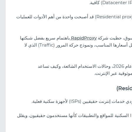
هذا هو السبب في أن البنية التحتية للبروكسي السكني (Residential proxy) قد أصبحت واحدة من أهم الأدوات للعمليات
السوق، حظيت شركة
RapidProxy
باهتمام سريع بفضل شبكتها
الضخمة من عناوين الـ IP السكنية، وأدائها المستقر، وهيكل أسعارها المناسب، ونموذج حركة المرور (Traffic) الذي لا
يستعرض هذا المقال سبب أهمية البروكسي السكني في عام 2026، وحالات الاستخدام الشائعة، وكيف تساعد
 الميزات، جودة
ما الذي ينجح الآن
وعلى عكس بروكسيات مراكز البيانات، تظهر عناوين الـ IP السكنية للمواقع والتطبيقات كأنها مستخدمون حقيقيون. ويقلل