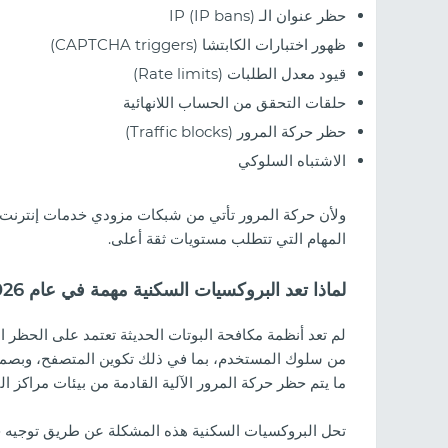
حظر عنوان الـ IP (IP bans)
ظهور اختبارات الكابتشا (CAPTCHA triggers)
قيود معدل الطلبات (Rate limits)
حلقات التحقق من الحساب اللانهائية
حظر حركة المرور (Traffic blocks)
واتف السحابية: كيفية التوسع
الاشتباه السلوكي
ولأن حركة المرور تأتي من شبكات مزودي خدمات إنترنت 
المهام التي تتطلب مستويات ثقة أعلى.
لماذا تعد البروكسيات السكنية مهمة في عام 2026
من سلوك المستخدم، بما في ذلك تكوين المتصفح، وبصمات ا
ما يتم حظر حركة المرور الآلية القادمة من بيئات مراكز البي