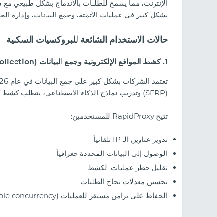
الإنترنت، مما يسمح للطلبات بالاندماج بشكل طبيعي مع 
بشكل كبير في عمليات الأتمتة، وجمع البيانات، وإدارة ال
حالات الاستخدام الشائعة للبروكسيات السكنية
1. كشط المواقع الإلكترونية وجمع البيانات (Web Scraping & Data Collection)
(SERP) وتدريب نماذج الذكاء الاصطناعي، يتطلب كشط كميات كبيرة من البيانات العامة تدويراً مستقراً لعناوين الـ IP.
تتيح RapidProxy للمستخدمين:
تدوير عناوين الـ IP تلقائياً
الوصول إلى البيانات المحددة جغرافياً
تقليل حظر عمليات الكشط
تحسين معدلات نجاح الطلبات
الحفاظ على تزامن مستقر للعمليات (Stable concurrency)