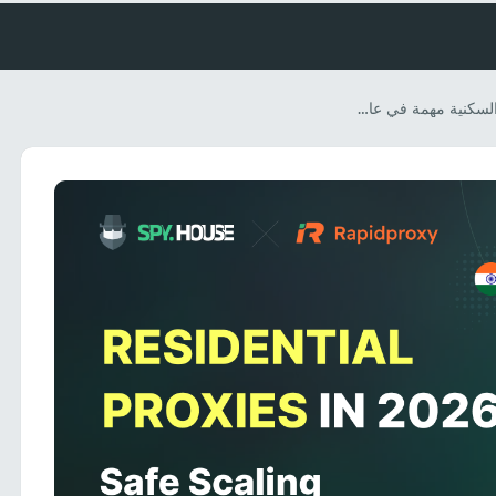
لماذا تُعدّ البروكسيات السكنية مهمة في عام 2026، وكيف تساعد RapidProxy الشركات على التوسع بشكل آمن؟