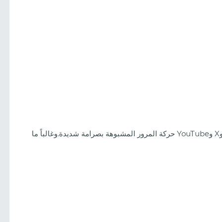
تراقب منصات مثل TikTok وInstagram وFacebook وX وYouTube حركة المرور المشبوهة بصرامة شديدة.وغالباً ما