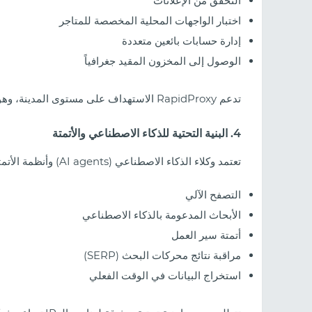
التحقق من الإعلانات
اختبار الواجهات المحلية المخصصة للمتاجر
إدارة حسابات بائعين متعددة
الوصول إلى المخزون المقيد جغرافياً
تدعم RapidProxy الاستهداف على مستوى المدينة، وهو أمر مفيد بشكل خاص لتحليل السوق المحلي.
4. البنية التحتية للذكاء الاصطناعي والأتمتة
تعتمد وكلاء الذكاء الاصطناعي (AI agents) وأنظمة الأتمتة بشكل متزايد على اتصال مستقر بالإنترنت.إن مهاماً مثل:
التصفح الآلي
الأبحاث المدعومة بالذكاء الاصطناعي
أتمتة سير العمل
مراقبة نتائج محركات البحث (SERP)
استخراج البيانات في الوقت الفعلي