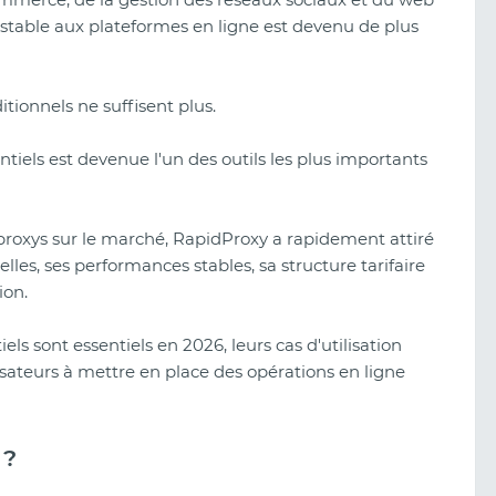
 stable aux plateformes en ligne est devenu de plus
tionnels ne suffisent plus.
ntiels est devenue l'un des outils les plus importants
proxys sur le marché, RapidProxy a rapidement attiré
elles, ses performances stables, sa structure tarifaire
ion.
els sont essentiels en 2026, leurs cas d'utilisation
lisateurs à mettre en place des opérations en ligne
Avis sur Clickaine (2026) :
Fonctionnalités, qualité du trafic et
comment lancer des campagnes
 ?