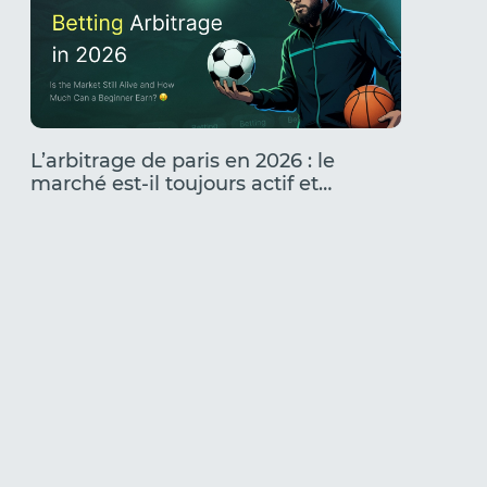
L’arbitrage de paris en 2026 : le
Les cré
marché est-il toujours actif et
secteur
combien un débutant peut-il
qui fon
gagner ?
foncti