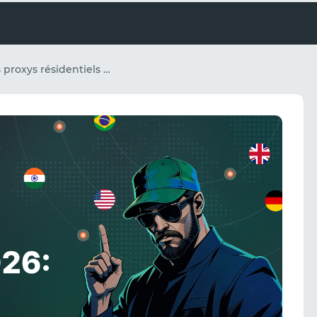
Pourquoi les proxys résidentiels sont importants en 2026 – et comment RapidProxy aide les entreprises à évoluer en toute sécurité