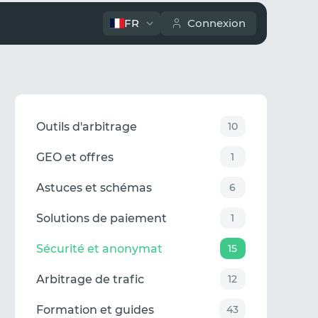
FR
Connexion
Outils d'arbitrage
10
GEO et offres
1
Astuces et schémas
6
Solutions de paiement
1
Sécurité et anonymat
15
Arbitrage de trafic
12
Formation et guides
43