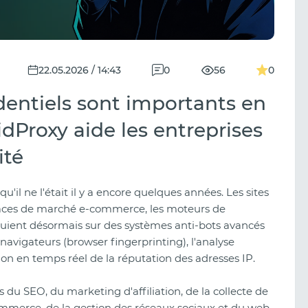
22.05.2026 / 14:43
0
56
0
dentiels sont importants en
Proxy aide les entreprises
ité
u'il ne l'était il y a encore quelques années. Les sites
places de marché e-commerce, les moteurs de
puient désormais sur des systèmes anti-bots avancés
navigateurs (browser fingerprinting), l'analyse
ion en temps réel de la réputation des adresses IP.
du SEO, du marketing d'affiliation, de la collecte de
ommerce, de la gestion des réseaux sociaux et du web