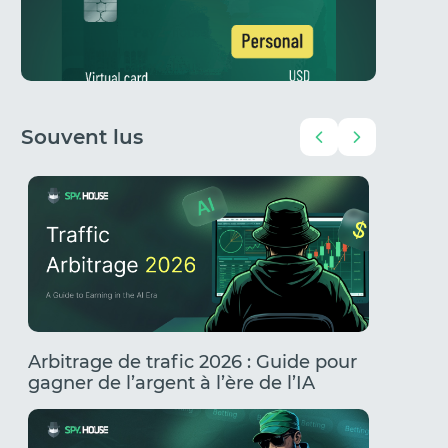
Souvent lus
Arbitrage de trafic 2026 : Guide pour
UBT via
gagner de l’argent à l’ère de l’IA
commen
banniss