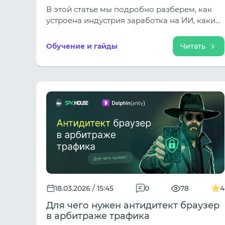
заработать с помощью ИИ.
В этой статье мы подробно разберем, как
устроена индустрия заработка на ИИ, какие
ниши приносят твердый доход и как
новичку войти в этот рынок, когда порог
Обучение и гайды
Читать
входа кажется обманчиво низким, а
конкуренция — колоссальной.
18.03.2026 / 15:45
0
78
4
Для чего нужен антидитект браузер
в арбитраже трафика