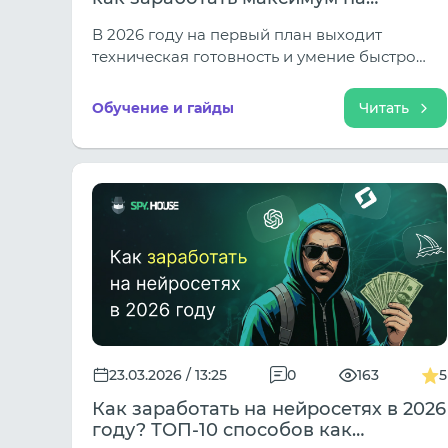
событийном арбитраже
В 2026 году на первый план выходит
техническая готовность и умение быстро
адаптировать креативы беттинг кампаний
под происходящее на поле или в октагоне в
Обучение и гайды
Читать
режиме реального времени.
23.03.2026 / 13:25
0
163
5
Как заработать на нейросетях в 2026
году? ТОП-10 способов как