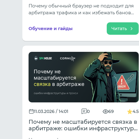
Почему обычный браузер не подходит для
арбитража трафика и как избежать банов
при работе с несколькими аккаунтами?
Разбираем, что такое антидетект браузер,
Обучение и гайды
Читать
как он работает и зачем нужен в
мультиаккаунтинге. На примере Dolphin Anty
показываем, как безопасно управлять
профилями, использовать прокси и
автоматизировать процессы для
масштабирования рекламных кампаний.
11.03.2026 / 14:01
0
69
4.5
Почему не масштабируется связка в
арбитраже: ошибки инфраструктуры
и прокси