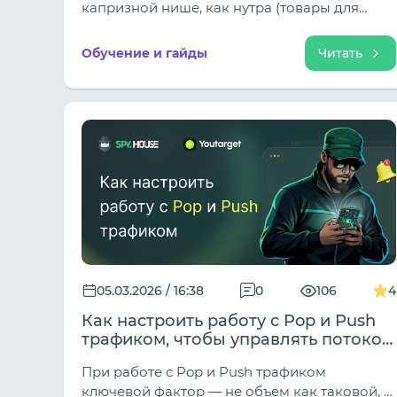
капризной нише, как нутра (товары для
красоты и здоровья), работа «вслепую» —
кратчайший путь к сливу бюджета.
Обучение и гайды
Читать
Алгоритмы Facebook (Meta) становятся
умнее с каждым днем, модерация — жестче,
а аудитория — избирательнее. В этих
условиях запуск рекламной кампании на
основе «интуиции» сродни гаданию на
кофейной гуще.
05.03.2026 / 16:38
0
106
4
Как настроить работу с Pop и Push
трафиком, чтобы управлять потоком
и получать результат
При работе с Pop и Push трафиком
ключевой фактор — не объем как таковой, а