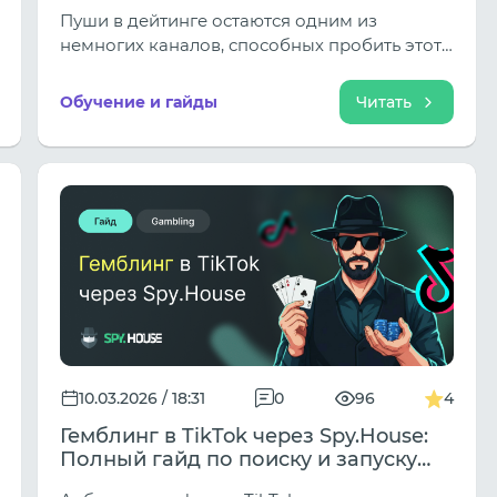
образ «соседки»
Пуши в дейтинге остаются одним из
немногих каналов, способных пробить этот
защитный барьер. Но есть критическое
условие: они не должны выглядеть как
Обучение и гайды
Читать
реклама.
10.03.2026 / 18:31
0
96
4
Гемблинг в TikTok через Spy.House:
Полный гайд по поиску и запуску
профитных связок в 2026 году