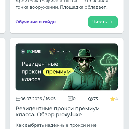
Арбитраж трафика в TikTok — это вечная
гонка вооружений. Площадка обладает
колоссальным объемом аудитории, но ее
алгоритмы модерации и анализа контента
Обучение и гайды
Читать
становятся совершеннее с каждым днем.
Гемблинг (казино, слоты, беттинг) остается
одной из самых прибыльных ниш, но
«выгорание» подходов здесь происходит
стремительно. В таких условиях
использование спай-сервисов, таких как
Spy.House, становится не просто
рекомендацией, а вопросом выживания
вашего бюджета.
06.03.2026 / 16:05
0
73
4
Резидентные прокси премиум
класса. Обзор proxy.luxe
Как выбрать надёжные прокси и не