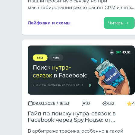
Нашли профитную связку, но при
масштабировании резко растет СРМ и летят
баны? Чаще всего проблема кроется не в
креативе или оффере, а в ошибках
Лайфхаки и схемы
Читать
инфраструктуры и неверном выборе прокси.
В нашей новой статье мы разбираем,
почему дата-центр прокси убивают
кампании на больших объемах , как
пересечение IP губит траст аккаунтов и
почему для стабильного масштабирования
необходим переход на мобильные 4G/5G
сети. Читайте полный разбор технических
ошибок и забирайте готовый чек-лист для
проверки системы перед увеличением
бюджета.
09.03.2026 / 16:33
0
132
4
Гайд по поиску нутра-связок в
Facebook через Spy.House: от
анализа трендов до запуска
В арбитраже трафика, особенно в такой
профита