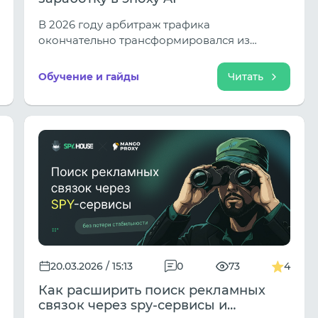
В 2026 году арбитраж трафика
окончательно трансформировался из
«рынка удачи» в индустрию
математического превосходства. Если в
Обучение и гайды
Читать
начале десятилетия баер мог выехать на
интуиции, то сегодня успех на 80% зависит
от качества вашего программного
обеспечения, чистоты передаваемых
данных и умения управлять нейросетевыми
моделями.
20.03.2026 / 15:13
0
73
4
Как расширить поиск рекламных
связок через spy-сервисы и