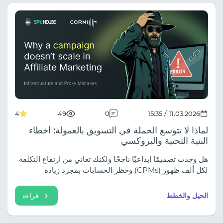
4
49
0
11.03.2026 / 15:35
لماذا لا تتوسع الحملة في التسويق بالعمولة: أخطاء
البنية التحتية والبروكسي
هل وجدت تصميمًا إبداعيًا ناجحًا ولكنك تعاني من ارتفاع التكلفة
لكل ألف ظهور (CPMs) وحظر الحسابات بمجرد زيادة
ميزانيتك؟ المشكلة الحقيقية نادرًا ما تكون في إعلانك أو
عرضك، بل تكمن في البنية التحتية الضعيفة وسوء اختيار
الحيل والخطط
قراءة
البروكسي. يحلل مقالنا الأخير سبب فشل بروكسيات مراكز
البيانات عند التوسع، ومخاطر التدوير العشوائي لعناوين IP