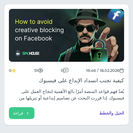
وتداخل الحسابات، ولماذا يعد التحول إلى شبكات الهاتف
المحمول 4G/5G المخصصة أمرًا بالغ الأهمية للاستقرار. اقرأ
التحليل الكامل لإصلاح إعداداتك واحصل على قائمة التحقق
الأساسية الخاصة بنا قبل التوسع لحماية حملاتك.
0
51
0
18.02.2026 / 16:46
كيفية تجنب انسداد الإبداع على فيسبوك
يُعدّ فهم قواعد المنصة أمرًا بالغ الأهمية لنجاح العمل على
فيسبوك. إذا قررت البحث عن تصاميم إبداعية أو تنزيلها من
مواقع متخصصة، فتذكر تخصيصها بدقة.
الحيل والخطط
قراءة