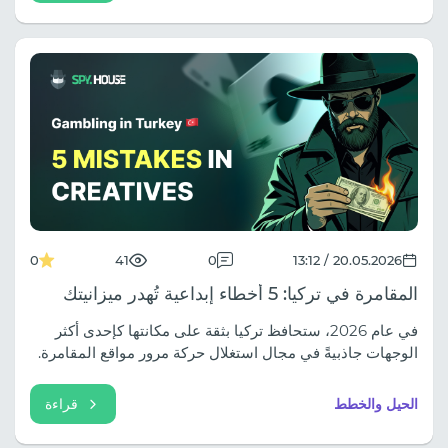
0
41
0
20.05.2026 / 13:12
المقامرة في تركيا: 5 أخطاء إبداعية تُهدر ميزانيتك
في عام 2026، ستحافظ تركيا بثقة على مكانتها كإحدى أكثر
الوجهات جاذبيةً في مجال استغلال حركة مرور مواقع المقامرة.
يتميز سكانها بشغفهم الكبير وعاطفيتهم الجياشة واستعدادهم
للمخاطرة من أجل الربح السريع، على الرغم من الأزمة
الحيل والخطط
قراءة
الاقتصادية الممتدة.