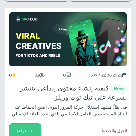
0
32
0
22.06.2026 / 15:17
كيفية إنشاء محتوى إبداعي ينتشر
New
بسرعة على تيك توك وريلز
في ظلّ مشهد استغلال حركة المرور اليوم، أصبح الحفاظ على
انتباه المستخدمين العامل الأساسي الذي يحدد العائد الإجمالي
على الاستثمار. تقوم خوارزميات التوصية على منصات تيك توك،
وإنستغرام ريلز، ويوتيوب شورتس بتصفية مقاطع الفيديو التي لا
الحيل والخطط
قراءة
تجذب انتباه المشاهدين خلال الثواني الثلاث الأولى بشكل صارم.