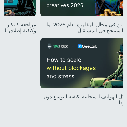
أفضل المبدعين في مجال المقامرة لعام 2026: ما
وما سينجح في المستقبل
وكيفية إطلاق الح
 خلال الهواتف السحابية: كيفية التوسع دون
غوط