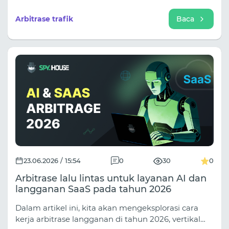
sedang berkembang, sudut pandang mana yang
terus digunakan kembali, dan landing page mana
Arbitrase trafik
Baca
yang muncul di tiga vertikal berbeda dalam
seminggu. Pada saat Anda menutup tab tersebut,
Anda biasanya sudah tahu persis apa yang ingin
Anda jalankan.
23.06.2026 / 15:54
0
30
0
Arbitrase lalu lintas untuk layanan AI dan
langganan SaaS pada tahun 2026
Dalam artikel ini, kita akan mengeksplorasi cara
kerja arbitrase langganan di tahun 2026, vertikal