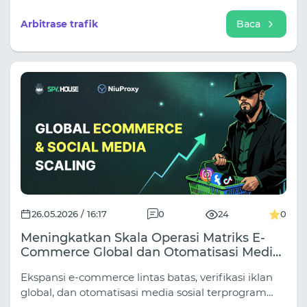
TikTok, dan sumber trafik lainnya secara aktif
memperbarui algoritma mereka untuk meninjau
Arbitrase trafik
Baca
situs web, materi iklan, dan set iklan. Akibatnya,
bahkan penawaran "white hat" pun semakin sering
menghadapi penolakan iklan, pemblokiran akun,
dan masalah saat meluncurkan kampanye.
26.05.2026 / 16:17
0
24
0
Meningkatkan Skala Operasi Matriks E-
Commerce Global dan Otomatisasi Media
Sosial: Kekuatan Gabungan Infrastruktur
Ekspansi e-commerce lintas batas, verifikasi iklan
Spy.house dan NiuProxy
global, dan otomatisasi media sosial terprogram