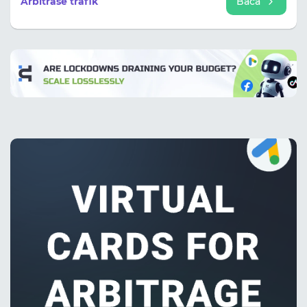
Arbitrase trafik
Baca
mengklaim akses ke lebih dari 250 juta pengguna
desktop dan seluler setiap hari.