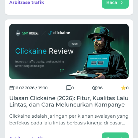
Anda dapat dengan cepat menguji hipotesis,
Arbitrase trafik
Baca
melihat data yang akurat, dan memperluas upaya
Anda tanpa kehilangan kendali di setiap tahap.
Struktur Youtarget dibangun tepat berdasarkan
prinsip-prinsip ini.
16.02.2026 / 19:10
0
96
0
Ulasan Clickaine (2026): Fitur, Kualitas Lalu
Lintas, dan Cara Meluncurkan Kampanye
Clickaine adalah jaringan periklanan swalayan yang
berfokus pada lalu lintas berbasis kinerja di pasar
global. Platform ini menghubungkan pengiklan
dengan lebih dari 1.000 mitra penerbitan dan