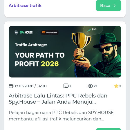
selalu adalah kualitas konten itu sendiri. Pengait
Arbitrase trafik
Baca
yang buruk, gambar pembuka yang
membosankan, atau penawaran yang tidak
terhubung dengan audiens.
07.05.2026 / 14:20
0
39
0
Arbitrase Lalu Lintas: PPC Rebels dan
Spy.House – Jalan Anda Menuju
Kesuksesan di Tahun 2026
Pelajari bagaimana PPC Rebels dan SPY.HOUSE
membantu afiliasi trafik meluncurkan dan
meningkatkan skala kampanye Google Ads dengan