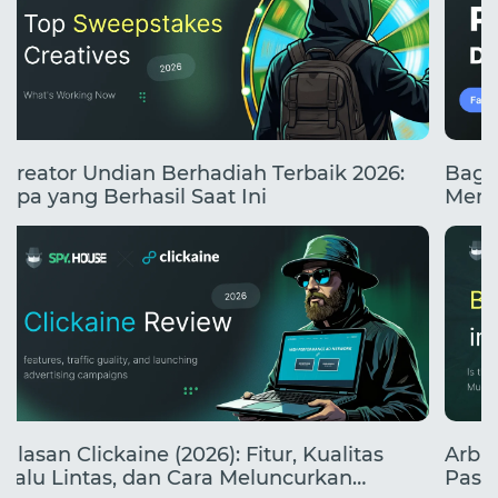
Kreator Undian Berhadiah Terbaik 2026:
Baga
Apa yang Berhasil Saat Ini
Mend
Ulasan Clickaine (2026): Fitur, Kualitas
Arbit
Lalu Lintas, dan Cara Meluncurkan
Pasa