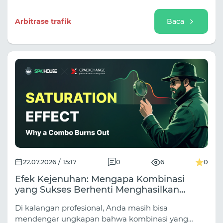
untuknya, strategi apa yang membantu membuka
potensinya, dan bagaimana mengevaluasi hasil
Arbitrase trafik
Baca
kampanye periklanan.
22.07.2026 / 15:17
0
6
0
Efek Kejenuhan: Mengapa Kombinasi
yang Sukses Berhenti Menghasilkan
Keuntungan
Di kalangan profesional, Anda masih bisa
mendengar ungkapan bahwa kombinasi yang