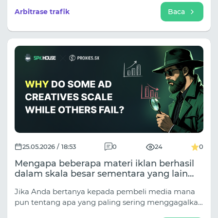
e-commerce lintas batas, operasi matriks
Arbitrase trafik
Baca
pembelian media, dan pengumpulan intelijen
kompetitif, ekstraksi data telah menjadi
mekanisme utama yang mendorong kampanye
yang menguntungkan.
25.05.2026 / 18:53
0
24
0
Mengapa beberapa materi iklan berhasil
dalam skala besar sementara yang lain
gagal selama pengujian?
Jika Anda bertanya kepada pembeli media mana
pun tentang apa yang paling sering menggagalkan
materi kreatif yang bagus, jawabannya hampir