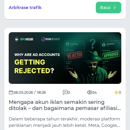
kemitraan Spy House dan LuxAccs: analitik,
Arbitrase trafik
Baca
stabilitas, dan skalabilitas.
28.05.2026 / 18:26
0
24
0
Mengapa akun iklan semakin sering
ditolak – dan bagaimana pemasar afiliasi
mengatasi masalah ini?
Dalam beberapa tahun terakhir, moderasi platform
periklanan menjadi jauh lebih ketat. Meta, Google,