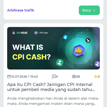
menguntungkan akan "tersingkir" seiring waktu.
Ada ben真相nya, tetapi penjelasan seperti itu terlalu
Arbitrase trafik
Baca
menyederhanakan proses yang terjadi di pasar.
10.07.2026 / 15:40
0
28
0
Apa itu CPI Cash? Jaringan CPI internal
untuk pembeli media yang sudah tahu
apa yang ingin mereka tayangkan.
Anda menghabiskan hari Anda di dalam alat mata-
mata. Anda mengamati materi iklan mana yang