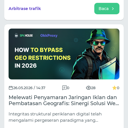
telah menciptakan ekosistem di mana stabilitas
akun dan akurasi data sangat penting.
Arbitrase trafik
Baca
26.05.2026 / 14:37
0
28
0
Melewati Penyamaran Jaringan Iklan dan
Pembatasan Geografis: Sinergi Solusi Web
Scraping Spy.house dan OkkProxy di
Integritas struktural periklanan digital telah
Tahun 2026
mengalami pergeseran paradigma yang
mendalam. Seiring dengan semakin kompleksnya