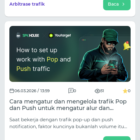
sukses, melewati moderasi, dan menganalisis
Arbitrase trafik
Baca
pesaing. Alat yang efektif untuk pemasaran afiliasi
yang menguntungkan.
06.03.2026 / 13:59
0
51
0
Cara mengatur dan mengelola trafik Pop
dan Push untuk mengatur alur dan
mendapatkan hasil.
Saat bekerja dengan trafik pop-up dan push
notification, faktor kuncinya bukanlah volume itu
sendiri, melainkan kemudahan pengelolaannya.