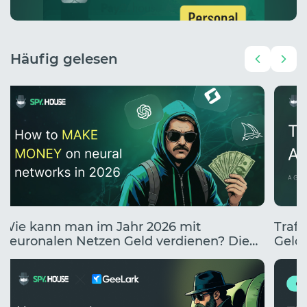
Häufig gelesen
Wie kann man im Jahr 2026 mit
Traff
neuronalen Netzen Geld verdienen? Die
Geldv
10 besten Wege, mit KI Geld zu verdienen.