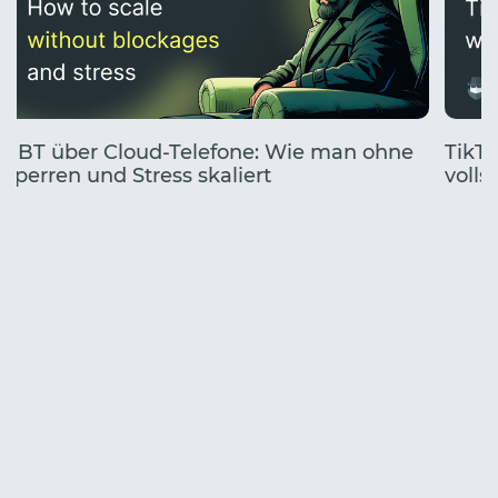
UBT über Cloud-Telefone: Wie man ohne
TikTo
Sperren und Stress skaliert
volls
Start
Jahr