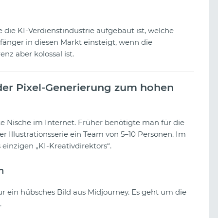
ie die KI-Verdienstindustrie aufgebaut ist, welche
fänger in diesen Markt einsteigt, wenn die
enz aber kolossal ist.
on der Pixel-Generierung zum hohen
e Nische im Internet. Früher benötigte man für die
r Illustrationsserie ein Team von 5–10 Personen. Im
 einzigen „KI-Kreativdirektors“.
n
Ein Blick auf die Glücksspiel-
Kreativen von TikTok
ur ein hübsches Bild aus Midjourney. Es geht um die
.