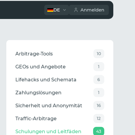
DE
Anmelden
Arbitrage-Tools
10
GEOs und Angebote
1
Lifehacks und Schemata
6
Zahlungslösungen
1
Sicherheit und Anonymität
16
Traffic-Arbitrage
12
Schulungen und Leitfäden
43