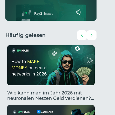
Häufig gelesen
Wie kann man im Jahr 2026 mit
Traffic
neuronalen Netzen Geld verdienen?
zum Ge
Die 10 besten Wege, mit KI Geld zu
KI
verdienen.