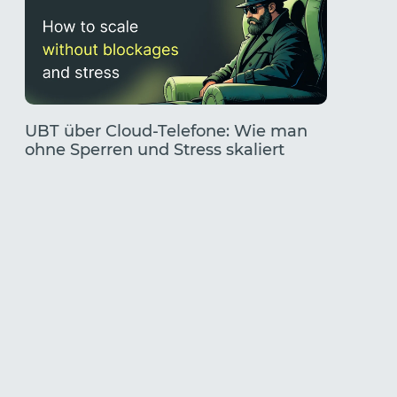
UBT über Cloud-Telefone: Wie man
TikTok
ohne Sperren und Stress skaliert
Ein vol
Finden 
Kombin