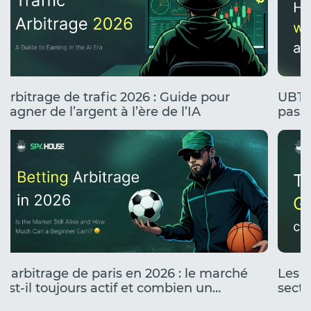
Arbitrage de trafic 2026 : Guide pour
UBT 
gagner de l’argent à l’ère de l’IA
passe
stress
L’arbitrage de paris en 2026 : le marché
Les c
est-il toujours actif et combien un
secte
débutant peut-il gagner ?
fonct