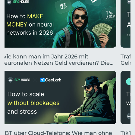
Wie kann man im Jahr 2026 mit
Traff
neuronalen Netzen Geld verdienen? Die
Geldv
10 besten Wege, mit KI Geld zu verdienen.
UBT über Cloud-Telefone: Wie man ohne
TikTo