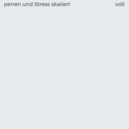
Sperren und Stress skaliert
volls
Start
Jahr