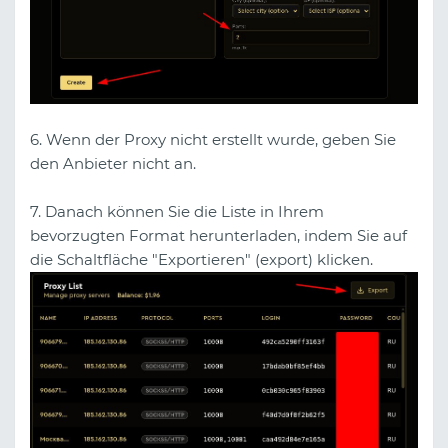
6. Wenn der Proxy nicht erstellt wurde, geben Sie
den Anbieter nicht an.
7. Danach können Sie die Liste in Ihrem
bevorzugten Format herunterladen, indem Sie auf
die Schaltfläche "Exportieren" (export) klicken.